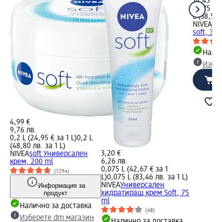
14,45 лв
0,375 L (
L (38,55 
NIVEA
Хи
soft, 375
Налич
Избе
4,99 €
9,76 лв.
0,2 L (24,95 € за 1 L)
0,2 L
(48,80 лв. за 1 L)
3,20 €
NIVEA
soft Универсален
6,26 лв.
крем, 200 ml
0,075 L (42,67 € за 1
(1294)
L)
0,075 L (83,46 лв. за 1 L)
NIVEA
Универсален
Информация за
продукт
хидратиращ крем Soft, 75
ml
Налично за доставка
(48)
Изберете dm магазин
Налично за доставка