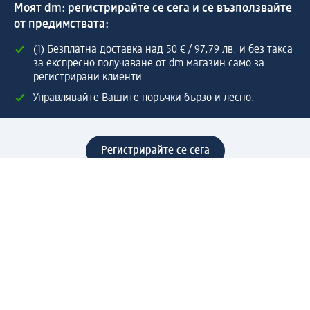
Моят dm: регистрирайте се сега и се възползвайте
от предимствата:
(1) Безплатна доставка над 50 € / 97,79 лв. и без такса
за експресно получаване от dm магазин само за
регистрирани клиенти.
Управлявайте Вашите поръчки бързо и лесно.
Регистрирайте се сега
Помощ
Предимства & Услуги
Център за обслужване на клиенти
Доставка & Изпращане
Връщане на стока
За dm концерна