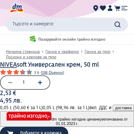
Търсете и намерете
Пазарувайте онлайн трайно изгодно
Начална страница
Грижа и парфюми
Грижа за тяло
Лосиони и кремове за тяло
NIVEA
soft Универсален крем, 50 ml
3.6
(
338 Оценки
)
2,53 €
4,95 лв.
0,05 L (50,60 € за 1 L)
0,05 L (98,96 лв. за 1 L)
вкл. ДДС и
доставка
dm трайно изгодна цена
неувеличавана от
01.01.2023 г.
Добавете в количка