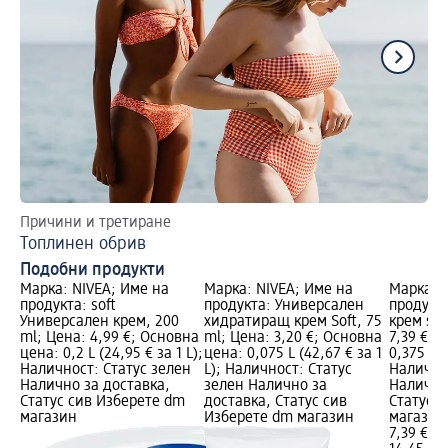
Причини и третиране
Съ
Топлинен обрив
Ка
Подобни продукти
Марка: NIVEA; Име на
Марка: NIVEA; Име на
Марка: 
продукта: soft
продукта: Универсален
продукт
Универсален крем, 200
хидратиращ крем Soft, 75
крем sof
ml; Цена: 4,99 €; Основна
ml; Цена: 3,20 €; Основна
7,39 €; 
цена: 0,2 L (24,95 € за 1 L);
цена: 0,075 L (42,67 € за 1
0,375 L (
Наличност: Статус зелен
L); Наличност: Статус
Налично
Налично за доставка,
зелен Налично за
Налично
Статус сив Изберете dm
доставка, Статус сив
Статус 
магазин
Изберете dm магазин
магазин
7,39 €