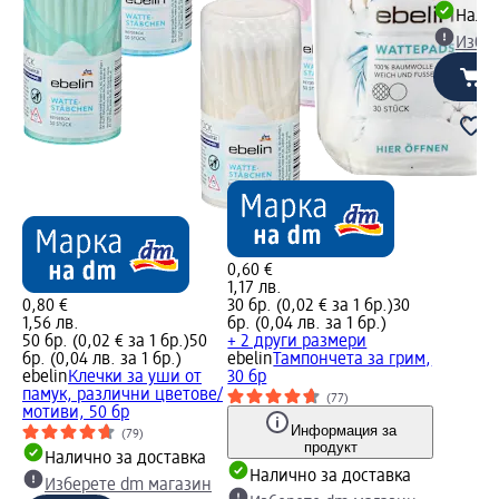
Налич
Избе
0,60 €
1,17 лв.
0,80 €
30 бр. (0,02 € за 1 бр.)
30
1,56 лв.
бр. (0,04 лв. за 1 бр.)
50 бр. (0,02 € за 1 бр.)
50
+ 2 други размери
бр. (0,04 лв. за 1 бр.)
ebelin
Тампончета за грим,
ebelin
Клечки за уши от
30 бр
памук, различни цветове/
(77)
мотиви, 50 бр
Информация за
(79)
продукт
Налично за доставка
Налично за доставка
Изберете dm магазин