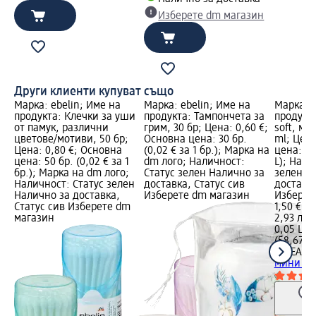
Изберете dm магазин
Други клиенти купуват също
Марка: ebelin; Име на
Марка: ebelin; Име на
Марка: 
продукта: Клечки за уши
продукта: Тампончета за
продукт
от памук, различни
грим, 30 бр; Цена: 0,60 €;
soft, ми
цветове/мотиви, 50 бр;
Основна цена: 30 бр.
ml; Цена
Цена: 0,80 €; Основна
(0,02 € за 1 бр.); Марка на
цена: 0,0
цена: 50 бр. (0,02 € за 1
dm лого; Наличност:
L); Нали
бр.); Марка на dm лого;
Статус зелен Налично за
зелен Н
Наличност: Статус зелен
доставка, Статус сив
доставка
Налично за доставка,
Изберете dm магазин
Изберет
Статус сив Изберете dm
1,50 €
магазин
2,93 лв.
0,05 L (3
(58,67 лв
NIVEA
Ду
мини оп