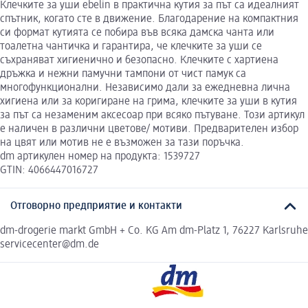
Клечките за уши ebelin в практична кутия за път са идеалният
спътник, когато сте в движение. Благодарение на компактния
си формат кутията се побира във всяка дамска чанта или
тоалетна чантичка и гарантира, че клечките за уши се
съхраняват хигиенично и безопасно. Клечките с хартиена
дръжка и нежни памучни тампони от чист памук са
многофункционални. Независимо дали за ежедневна лична
хигиена или за коригиране на грима, клечките за уши в кутия
за път са незаменим аксесоар при всяко пътуване. Този артикул
е наличен в различни цветове/ мотиви. Предварителен избор
на цвят или мотив не е възможен за тази поръчка.
dm артикулен номер на продукта: 1539727
GTIN: 4066447016727
Отговорно предприятие и контакти
dm-drogerie markt GmbH + Co. KG Am dm-Platz 1, 76227 Karlsruhe
servicecenter@dm.de