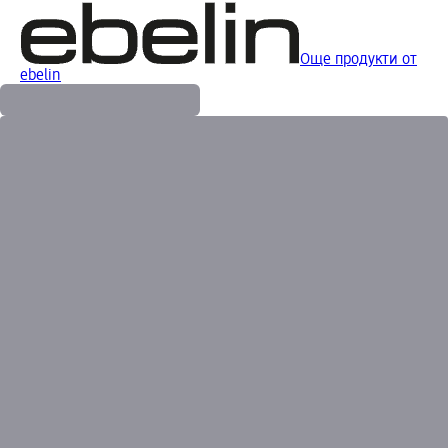
Още продукти от
ebelin