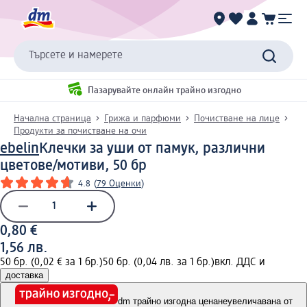
Търсете и намерете
Пазарувайте онлайн трайно изгодно
Начална страница
Грижа и парфюми
Почистване на лице
Продукти за почистване на очи
ebelin
Клечки за уши от памук, различни
цветове/мотиви, 50 бр
4.8
(
79 Оценки
)
0,80 €
1,56 лв.
50 бр. (0,02 € за 1 бр.)
50 бр. (0,04 лв. за 1 бр.)
вкл. ДДС и
доставка
dm трайно изгодна цена
неувеличавана от