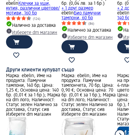
ebelin
Клечки за уши,
бр. (0,04 лв. за 1 бр.)
бр. (0,02
кутия, различни цветове/
+ 1 друг размер
+ 2 друг
мотиви, 160 бр
ebelin
Био памучни
ebelin
Па
тампони, 60 бр
140 бр
(124)
(86)
Налично за доставка
Налично за доставка
Налич
Изберете dm магазин
Изберете dm магазин
Избе
Други клиенти купуват също
Марка: ebelin; Име на
Марка: ebelin; Име на
Марка: S
продукта: Памучни
продукта: Памучни
на прод
тампони, 140 бр; Цена:
тампончета, 70 бр; Цена:
4-пласт
1,25 €; Основна цена: 140
0,90 €; Основна цена: 70
цветове/
бр. (0,01 € за 1 бр.); Марка
бр. (0,01 € за 1 бр.); Марка
Цена: 1,
на dm лого; Наличност:
на dm лого; Наличност:
цена: 100
Статус зелен Налично за
Статус зелен Налично за
бр.); Ма
доставка, Статус сив
доставка, Статус сив
Налично
Изберете dm магазин
Изберете dm магазин
Налично
Статус 
магазин