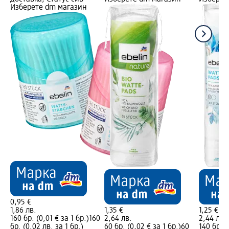
Изберете dm магазин
0,95 €
1,86 лв.
1,35 €
1,25 €
160 бр. (0,01 € за 1 бр.)
160
2,64 лв.
2,44 лв.
бр. (0,02 лв. за 1 бр.)
60 бр. (0,02 € за 1 бр.)
60
140 бр. (