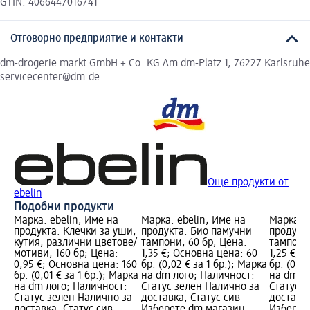
GTIN: 4066447016741
Отговорно предприятие и контакти
dm-drogerie markt GmbH + Co. KG Am dm-Platz 1, 76227 Karlsruhe
servicecenter@dm.de
Още продукти от
ebelin
Подобни продукти
Марка: ebelin; Име на
Марка: ebelin; Име на
Марка: e
продукта: Клечки за уши,
продукта: Био памучни
продукт
кутия, различни цветове/
тампони, 60 бр; Цена:
тампони,
мотиви, 160 бр; Цена:
1,35 €; Основна цена: 60
1,25 €; 
0,95 €; Основна цена: 160
бр. (0,02 € за 1 бр.); Марка
бр. (0,01
бр. (0,01 € за 1 бр.); Марка
на dm лого; Наличност:
на dm л
на dm лого; Наличност:
Статус зелен Налично за
Статус 
Статус зелен Налично за
доставка, Статус сив
доставка
доставка, Статус сив
Изберете dm магазин
Изберет