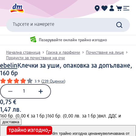
Търсете и намерете
Пазарувайте онлайн трайно изгодно
Начална страница
Грижа и парфюми
Почистване на лице
Продукти за почистване на очи
ebelin
Клечки за уши, опаковка за допълване,
160 бр
3.9
(
239 Оценки
)
0,75 €
1,47 лв.
160 бр. (0,00 € за 1 бр.)
160 бр. (0,00 лв. за 1 бр.)
вкл. ДДС и
доставка
dm трайно изгодна цена
неувеличавана от