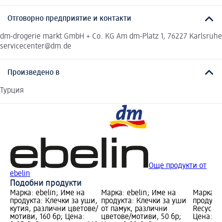
Отговорно предприятие и контакти
dm-drogerie markt GmbH + Co. KG Am dm-Platz 1, 76227 Karlsruhe
servicecenter@dm.de
Произведено в
Турция
Още продукти от
ebelin
Подобни продукти
Марка: ebelin; Име на
Марка: ebelin; Име на
Марка: e
продукта: Клечки за уши,
продукта: Клечки за уши
продукт
кутия, различни цветове/
от памук, различни
Recyclin
мотиви, 160 бр; Цена:
цветове/мотиви, 50 бр;
Цена: 1,