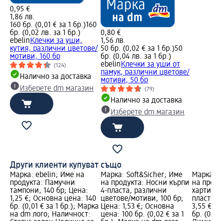
0,95 €
1,86 лв.
160 бр. (0,01 € за 1 бр.)
160
бр. (0,02 лв. за 1 бр.)
0,80 €
ebelin
Клечки за уши,
1,56 лв.
кутия, различни цветове/
50 бр. (0,02 € за 1 бр.)
50
мотиви, 160 бр
бр. (0,04 лв. за 1 бр.)
ebelin
Клечки за уши от
(124)
памук, различни цветове/
Налично за доставка
мотиви, 50 бр
Изберете dm магазин
(79)
Налично за доставка
Изберете dm магазин
Други клиенти купуват също
Марка: ebelin; Име на
Марка: Soft&Sicher; Име
Марка: S
продукта: Памучни
на продукта: Носни кърпи
на проду
тампони, 140 бр; Цена:
4-пласта, различни
хартия Li
1,25 €; Основна цена: 140
цветове/мотиви, 100 бр;
пластова
бр. (0,01 € за 1 бр.); Марка
Цена: 1,53 €; Основна
3,55 €; 
на dm лого; Наличност:
цена: 100 бр. (0,02 € за 1
бр. (0,44