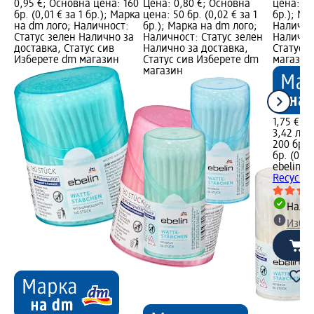
0,95 €; Основна цена: 160
Цена: 0,80 €; Основна
цена: 200
бр. (0,01 € за 1 бр.); Марка
цена: 50 бр. (0,02 € за 1
бр.); Ма
на dm лого; Наличност:
бр.); Марка на dm лого;
Налично
Статус зелен Налично за
Наличност: Статус зелен
Налично
доставка, Статус сив
Налично за доставка,
Статус 
Изберете dm магазин
Статус сив Изберете dm
магазин
магазин
1,75 €
3,42 лв.
200 бр. (
бр. (0,02
ebelin
Кл
Recyclin
Налич
Избе