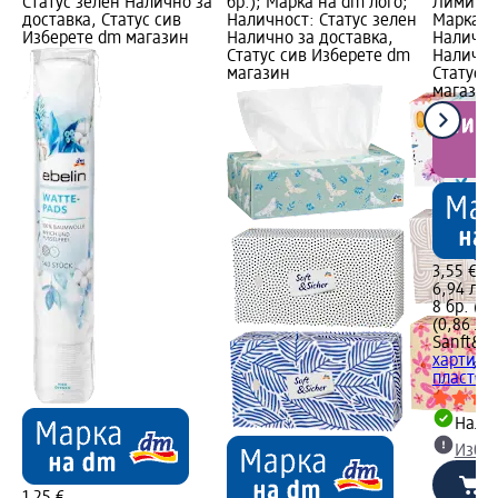
Статус зелен Налично за
бр.); Марка на dm лого;
Лимитир
доставка, Статус сив
Наличност: Статус зелен
Марка н
Изберете dm магазин
Налично за доставка,
Налично
Статус сив Изберете dm
Налично
магазин
Статус 
магазин
3,55 €
6,94 лв.
8 бр. (0,
(0,86 лв.
Sanft&Si
хартия Li
пластова
Налич
Избе
1,25 €