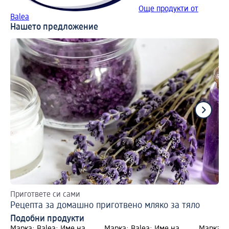
Още продукти от
Balea
Нашето предложение
Пригответе си сами
Вр
Рецепта за домашно приготвено мляко за тяло
Пр
Подобни продукти