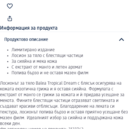
Информация за продукта
Продуктово описание
Лимитирано издание
Лосион за тяло с блестящи частици
За сияйна и мека кожа
С екстракт от манго и летен аромат
Попива бързо и не оставя мазен филм
Лосионът за тяло Balea Tropical Dream с блясък осигурява на
кожата екзотична грижа и я оставя сияйна. Формулата с
екстракт от манго се грижи за кожата и ѝ придава усещане за
мекота. Фините блестящи частици отразяват светлината и
създават красиви отблясъци. Благодарение на леката си
текстура, лосионът попива бързо и оставя приятно усещане без
мазен филм. Идеалният избор за сияйна и поддържана кожа
всеки ден.