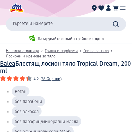
Търсете и намерете
Пазарувайте онлайн трайно изгодно
Начална страница
Грижа и парфюми
Грижа за тяло
Лосиони и кремове за тяло
Balea
Блестящ лосион тяло Tropical Dream, 200
ml
4.2
(
38 Оценки
)
Веган
без парабени
без алкохол
без парафин/минерални масла
без алуминиеви соли (ACH)