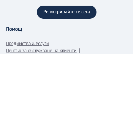
Регистрирайте се сега
Помощ
Предимства & Услуги
Център за обслужване на клиенти
Доставка & Изпращане
Връщане на стока
За dm концерна
За нас
Нашата отговорност
Работа в dm
Преса
Маршрут до Централен офис
dm Централен склад
Продуктов свят
dm Свят