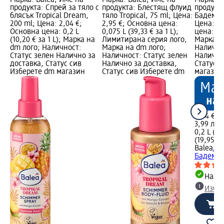
Марка: Balea; Име на
Марка: Balea; Име на
Марка: B
продукта: Спрей за тяло с
продукта: Блестящ флуид
продукта
блясък Tropical Dream,
тяло Tropical, 75 ml; Цена:
Бадемов
200 ml; Цена: 2,04 €;
2,95 €; Основна цена:
Цена: 2,
Основна цена: 0,2 L
0,075 L (39,33 € за 1 L);
цена: 0,2
(10,20 € за 1 L); Марка на
Лимитирана серия лого,
Марка н
dm лого; Наличност:
Марка на dm лого;
Налично
Статус зелен Налично за
Наличност: Статус зелен
Налично
доставка, Статус сив
Налично за доставка,
Статус 
Изберете dm магазин
Статус сив Изберете dm
магазин
2,04 €
3,99 лв.
0,2 L (10
(19,95 лв
Balea
Ло
Бадемов
Налич
Избе