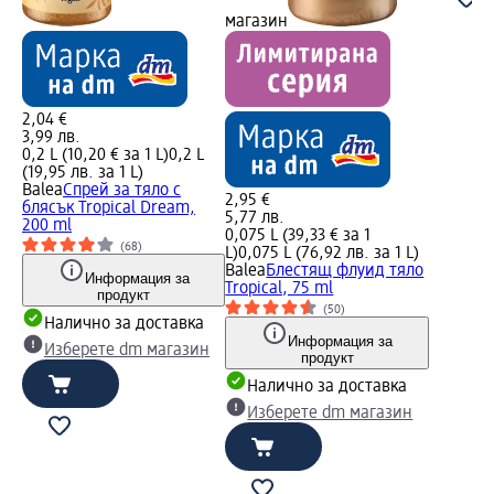
магазин
2,04 €
3,99 лв.
0,2 L (10,20 € за 1 L)
0,2 L
(19,95 лв. за 1 L)
Balea
Спрей за тяло с
2,95 €
блясък Tropical Dream,
5,77 лв.
200 ml
0,075 L (39,33 € за 1
(68)
L)
0,075 L (76,92 лв. за 1 L)
Balea
Блестящ флуид тяло
Информация за
Tropical, 75 ml
продукт
(50)
Налично за доставка
Информация за
Изберете dm магазин
продукт
Налично за доставка
Изберете dm магазин