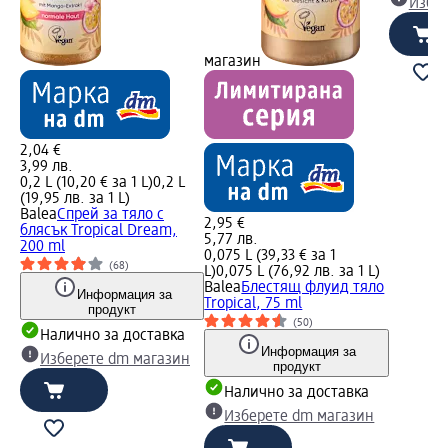
Избе
магазин
2,04 €
3,99 лв.
0,2 L (10,20 € за 1 L)
0,2 L
(19,95 лв. за 1 L)
Balea
Спрей за тяло с
2,95 €
блясък Tropical Dream,
5,77 лв.
200 ml
0,075 L (39,33 € за 1
(68)
L)
0,075 L (76,92 лв. за 1 L)
Balea
Блестящ флуид тяло
Информация за
Tropical, 75 ml
продукт
(50)
Налично за доставка
Информация за
Изберете dm магазин
продукт
Налично за доставка
Изберете dm магазин