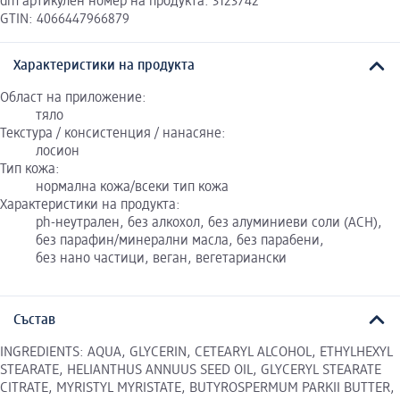
dm артикулен номер на продукта: 3123742
GTIN: 4066447966879
Характеристики на продукта
Област на приложение:
тяло
Текстура / консистенция / нанасяне:
лосион
Тип кожа:
нормална кожа/всеки тип кожа
Характеристики на продукта:
ph-неутрален, без алкохол, без алуминиеви соли (ACH),
без парафин/минерални масла, без парабени,
без нано частици, веган, вегетариански
Състав
INGREDIENTS: AQUA, GLYCERIN, CETEARYL ALCOHOL, ETHYLHEXYL
STEARATE, HELIANTHUS ANNUUS SEED OIL, GLYCERYL STEARATE
CITRATE, MYRISTYL MYRISTATE, BUTYROSPERMUM PARKII BUTTER,