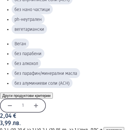
без нано частици
ph-неутрален
вегетариански
Веган
без парабени
без алкохол
без парафин/минерални масла
без алуминиеви соли (ACH)
Други продуктови критерии
2,04 €
3,99 лв.