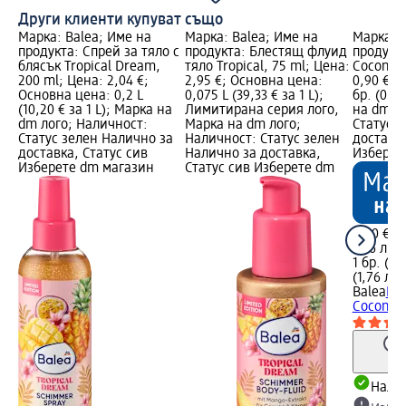
Други клиенти купуват също
Марка: Balea; Име на
Марка: Balea; Име на
Марка: B
продукта: Спрей за тяло с
продукта: Блестящ флуид
продукта
блясък Tropical Dream,
тяло Tropical, 75 ml; Цена:
Coconut 
200 ml; Цена: 2,04 €;
2,95 €; Основна цена:
0,90 €; 
Основна цена: 0,2 L
0,075 L (39,33 € за 1 L);
бр. (0,90
(10,20 € за 1 L); Марка на
Лимитирана серия лого,
на dm л
dm лого; Наличност:
Марка на dm лого;
Статус 
Статус зелен Налично за
Наличност: Статус зелен
доставка
доставка, Статус сив
Налично за доставка,
Изберет
Изберете dm магазин
Статус сив Изберете dm
0,90 €
1,76 лв.
1 бр. (0,
(1,76 лв.
Balea
Ма
Coconut 
Налич