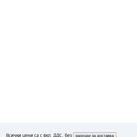
Всички цени са с вкл. ДДС, без
разходи за доставка
.