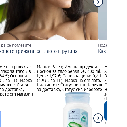
 да се поглезите
Подкрепете ко
рнете грижата за тялото в рутина
Как да заба
Име на продукта:
Марка: Balea; Име на продукта:
Марка: Bale
ко за тяло 3 в 1,
Лосион за тяло Sensitive, 400 ml;
Хидратиращ
,84 €; Основна
Цена: 1,97 €; Основна цена: 0,4 L
Beauty Expe
0 € за 1 L); Марка
(4,93 € за 1 L); Марка на dm лого;
2,35 €; Осн
личност: Статус
Наличност: Статус зелен Налично
(11,75 € за 
за доставка,
за доставка, Статус сив Изберете
Наличност:
ерете dm магазин
за доставка
dm магази
2,35 €