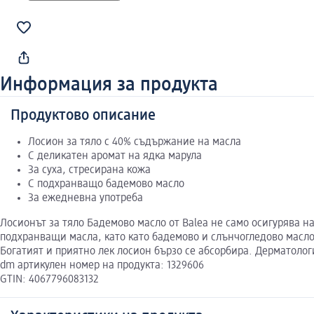
Информация за продукта
Продуктово описание
Лосион за тяло с 40% съдържание на масла
С деликатен аромат на ядка марула
За суха, стресирана кожа
С подхранващо бадемово масло
За ежедневна употреба
Лосионът за тяло Бадемово масло от Balea не само осигурява н
подхранващи масла, като като бадемово и слънчогледово масло,
Богатият и приятно лек лосион бързо се абсорбира. Дерматоло
dm артикулен номер на продукта: 1329606
GTIN: 4067796083132