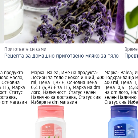
Пригответе си сами
Време
Рецепта за домашно приготвено мляко за тяло
Превъ
на продукта:
Марка: Balea; Име на продукта:
Марка: Balea; 
мово масло,
Лосион за тяло с кокос и ший, 400
Подхранващо мля
€; Основна
ml; Цена: 1,97 €; Основна цена:
400 ml; Цена: 1
а 1 L); Марка
0,4 L (4,93 € за 1 L); Марка на dm
цена: 0,4 L (4,6
ост: Статус
лого; Наличност: Статус зелен
на dm лого; На
оставка,
Налично за доставка, Статус сив
зелен Налично 
е dm магазин
Изберете dm магазин
Статус сив Изб