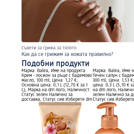
Съвети за грижа за тялото
Как да се грижим за кожата правилно?
Подобни продукти
Марка: Balea; Име на продукта:
Марка: Balea; Име 
Крем - лосион за ръце с бадемово
Течен сапун с баде
масло, 100 ml; Цена: 1,27 €;
300 ml; Цена: 1,53 
Основна цена: 0,1 L (12,70 € за 1
цена: 0,3 L (5,10 € з
L); Марка на dm лого; Наличност:
на dm лого; Наличн
Статус зелен Налично за
зелен Налично за д
доставка, Статус сив Изберете dm
Статус сив Изберет