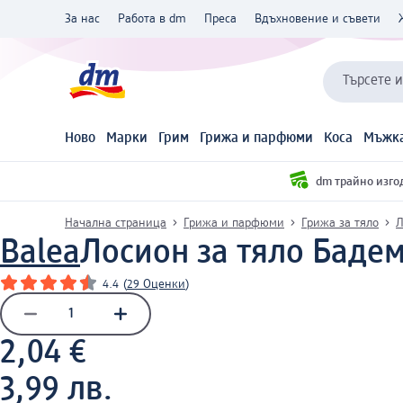
За нас
Работа в dm
Преса
Вдъхновение и съвети
Търсете 
Ново
Марки
Грим
Грижа и парфюми
Коса
Мъжка
dm трайно изго
Начална страница
Грижа и парфюми
Грижа за тяло
Л
Balea
Лосион за тяло Бадем
4.4
(
29 Оценки
)
2,04 €
3,99 лв.