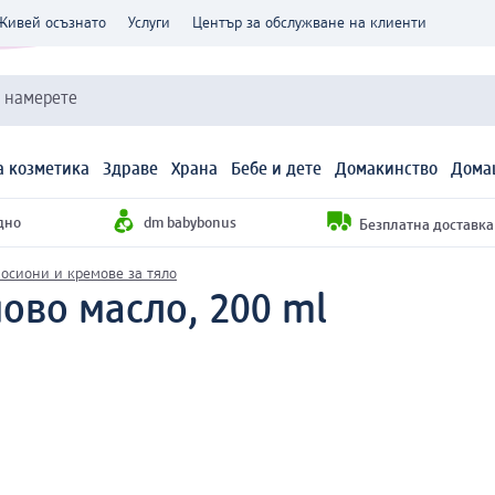
Живей осъзнато
Услуги
Център за обслужване на клиенти
и намерете
 козметика
Здраве
Храна
Бебе и дете
Домакинство
Дома
дно
dm babybonus
Безплатна доставка н
осиони и кремове за тяло
ово масло, 200 ml