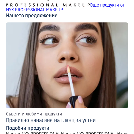
Още продукти от
NYX PROFESSIONAL MAKEUP
Нашето предложение
Съвети и любими продукти
Ет
Правилно нанасяне на гланц за устни
La
Подобни продукти