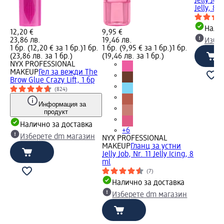
Jelly Job
Jelly, 8 m
Налич
12,20 €
9,95 €
23,86 лв.
19,46 лв.
Избе
1 бр. (12,20 € за 1 бр.)
1 бр.
1 бр. (9,95 € за 1 бр.)
1 бр.
(23,86 лв. за 1 бр.)
(19,46 лв. за 1 бр.)
NYX PROFESSIONAL
MAKEUP
Гел за вежди The
Brow Glue Crazy Lift, 1 бр
(824)
Информация за
продукт
Налично за доставка
+6
Изберете dm магазин
NYX PROFESSIONAL
MAKEUP
Гланц за устни
Jelly Job, Nr. 11 Jelly Icing, 8
ml
(7)
Налично за доставка
Изберете dm магазин