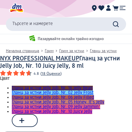
Търсете и намерете
Пазарувайте онлайн трайно изгодно
Начална страница
Грим
Грим за устни
Гланц за устни
NYX PROFESSIONAL MAKEUP
Гланц за устни
Jelly Job, Nr. 10 Juicy Jelly, 8 ml
4.8
(
18 Оценки
)
Цвят
Гланц за устни Jelly Job, Nr. 16 Jelly Bean
Гланц за устни Jelly Job, Nr. 02 Jelly Frost
Гланц за устни Jelly Job, Nr. 06 Jelly Filled
Гланц за устни Jelly Job, Nr. 05 Honey, It's Jelly
Гланц за устни Jelly Job, Nr. 09 Jelly Jammin'
Гланц за устни Jelly Job, Nr. 10 Juicy Jelly