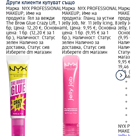
Други клиенти купуват също
Марка: NYX PROFESSIONAL
Марка: NYX PROFESSIONAL
Марка: 
MAKEUP; Име на
MAKEUP; Име на
MAKEUP;
продукта: Гел за вежди
продукта: Гланц за устни
продукта
The Brow Glue Crazy Lift, 1
Jelly Job, Nr. 11 Jelly Icing, 8
Jelly Job
бр; Цена: 12,20 €; Основна
ml; Цена: 9,95 €; Основна
Jelly, 8 
цена: 1 бр. (12,20 € за 1
цена: 1 бр. (9,95 € за 1
Основна 
бр.); Наличност: Статус
бр.); Наличност: Статус
(9,95 € з
зелен Налично за
зелен Налично за
Налично
доставка, Статус сив
доставка, Статус сив
Налично
Изберете dm магазин
Изберете dm магазин
Статус 
магазин
9,95 €
19,46 лв
1 бр. (9,
(19,46 лв
+6
NYX PRO
MAKEUP