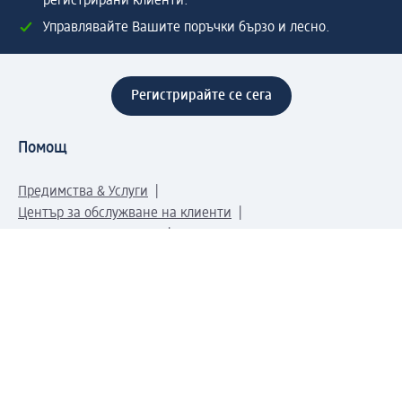
регистрирани клиенти.
Управлявайте Вашите поръчки бързо и лесно.
Регистрирайте се сега
Помощ
Предимства & Услуги
Център за обслужване на клиенти
Доставка & Изпращане
Връщане на стока
За dm концерна
За нас
Нашата отговорност
Работа в dm
Преса
Маршрут до Централен офис
dm Централен склад
Продуктов свят