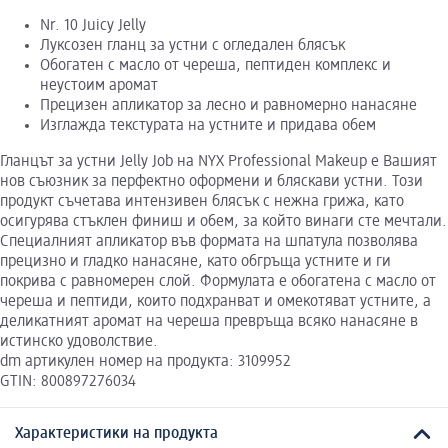
Nr. 10 Juicy Jelly
Луксозен гланц за устни с огледален блясък
Обогатен с масло от череша, пептиден комплекс и
неустоим аромат
Прецизен апликатор за лесно и равномерно нанасяне
Изглажда текстурата на устните и придава обем
Гланцът за устни Jelly Job на NYX Professional Makeup е Вашият
нов съюзник за перфектно оформени и бляскави устни. Този
продукт съчетава интензивен блясък с нежна грижа, като
осигурява стъклен финиш и обем, за който винаги сте мечтали.
Специалният апликатор във формата на шпатула позволява
прецизно и гладко нанасяне, като обгръща устните и ги
покрива с равномерен слой. Формулата е обогатена с масло от
череша и пептиди, които подхранват и омекотяват устните, а
деликатният аромат на череша превръща всяко нанасяне в
истинско удоволствие.
dm артикулен номер на продукта: 3109952
GTIN: 800897276034
Характеристики на продукта