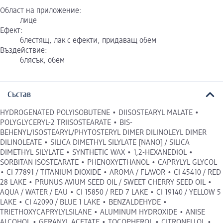
Област на приложение:
лице
Ефект:
блестящ, лак с ефекти, придаващ обем
Въздействие:
блясък, обем
Състав
HYDROGENATED POLYISOBUTENE • DIISOSTEARYL MALATE •
POLYGLYCERYL-2 TRIISOSTEARATE • BIS-
BEHENYL/ISOSTEARYL/PHYTOSTERYL DIMER DILINOLEYL DIMER
DILINOLEATE • SILICA DIMETHYL SILYLATE [NANO] / SILICA
DIMETHYL SILYLATE • SYNTHETIC WAX • 1,2-HEXANEDIOL •
SORBITAN ISOSTEARATE • PHENOXYETHANOL • CAPRYLYL GLYCOL
• CI 77891 / TITANIUM DIOXIDE • AROMA / FLAVOR • CI 45410 / RED
28 LAKE • PRUNUS AVIUM SEED OIL / SWEET CHERRY SEED OIL •
AQUA / WATER / EAU • CI 15850 / RED 7 LAKE • CI 19140 / YELLOW 5
LAKE • CI 42090 / BLUE 1 LAKE • BENZALDEHYDE •
TRIETHOXYCAPRYLYLSILANE • ALUMINUM HYDROXIDE • ANISE
ALCOHOL • GERANYL ACETATE • TOCOPHEROL • CITRONELLOL •