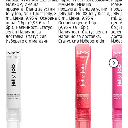
Марка: NYX PROFESSIONAL
Марка: NYX PROFESSIONAL
Марка: 
MAKEUP; Име на
MAKEUP; Име на
MAKEUP;
продукта: Гланц за устни
продукта: Гланц за устни
продукта
Jelly Job, Nr. 01 Just Jelly, 8
Jelly Job, Nr. 08 Jelly Kiss'd,
Jelly Job,
ml; Цена: 9,95 €; Основна
8 ml; Цена: 9,95 €;
ml; Цена
цена: 1 бр. (9,95 € за 1
Основна цена: 1 бр.
цена: 1 б
бр.); Наличност: Статус
(9,95 € за 1 бр.);
бр.); На
зелен Налично за
Наличност: Статус зелен
зелен Н
доставка, Статус сив
Налично за доставка,
доставка
Изберете dm магазин
Статус сив Изберете dm
Изберет