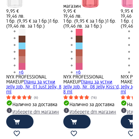
магазин
9,95 €
9,95 €
9,95 €
19,46 лв.
19,46 лв.
19,46 лв
1 бр. (9,95 € за 1 бр.)
1 бр.
1 бр. (9,95 € за 1 бр.)
1 бр.
1 бр. (9,
(19,46 лв. за 1 бр.)
(19,46 лв. за 1 бр.)
(19,46 лв
+6
+6
+6
NYX PROFESSIONAL
NYX PROFESSIONAL
NYX PRO
MAKEUP
Гланц за устни
MAKEUP
Гланц за устни
MAKEUP
Jelly Job, Nr. 01 Just Jelly, 8
Jelly Job, Nr. 08 Jelly Kiss'd,
Jelly Job,
ml
8 ml
ml
(6)
(16)
Налично за доставка
Налично за доставка
Налич
Изберете dm магазин
Изберете dm магазин
Избе