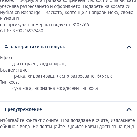
свежест. Формулата придава копринена гладкост и блясък, като
улеснява разресването и оформянето. Подарете на косата си
Hydration Recharge – маската, която ще я направи мека, свежа
и сияйна.
dm артикулен номер на продукта: 3107266
GTIN: 8700216939430
Характеристики на продукта
Ефект:
дълготраен, хидратиращ
Въздействие:
грижа, хидратиращ, лесно разресване, блясък
Тип коса:
суха коса, нормална коса/всеки тип коса
Предупреждение
Избягвайте контакт с очите. При попадане в очите, изплакнете
обилно с вода. Не поглъщайте. Дръжте извън достъпа на деца.