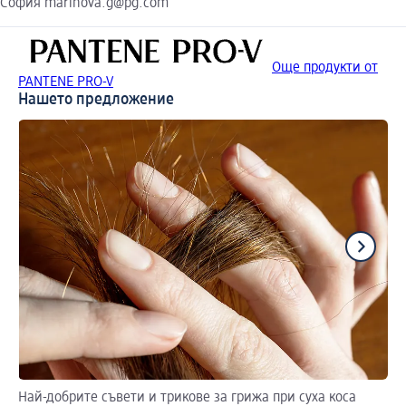
София marinova.g@pg.com
Още продукти от
PANTENE PRO-V
Нашето предложение
Най-добрите съвети и трикове за грижа при суха коса
За