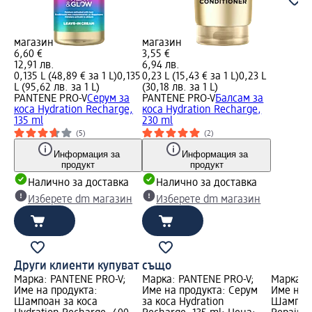
магазин
магазин
6,60 €
3,55 €
12,91 лв.
6,94 лв.
0,135 L (48,89 € за 1 L)
0,135
0,23 L (15,43 € за 1 L)
0,23 L
L (95,62 лв. за 1 L)
(30,18 лв. за 1 L)
PANTENE PRO-V
Серум за
PANTENE PRO-V
Балсам за
коса Hydration Recharge,
коса Hydration Recharge,
135 ml
230 ml
(5)
(2)
Информация за
Информация за
продукт
продукт
Налично за доставка
Налично за доставка
Изберете dm магазин
Изберете dm магазин
Други клиенти купуват също
Марка: PANTENE PRO-V;
Марка: PANTENE PRO-V;
Марка: 
Име на продукта:
Име на продукта: Серум
Име на 
Шампоан за коса
за коса Hydration
Шампоан