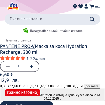
Търсете и намерете
Пазарувайте онлайн трайно изгодно
Начална страница
PANTENE PRO-V
Маска за коса Hydration
Recharge, 300 ml
5
(
3 Оценки
)
6,60 €
12,91 лв.
0,3 L (22,00 € за 1 L)
0,3 L (43,03 лв. за 1 L)
вкл. ДДС и
доставка
dm трайно изгодна цена
неувеличавана от
04.10.2025 г.