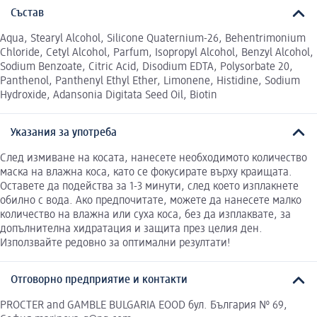
Състав
Aqua, Stearyl Alcohol, Silicone Quaternium-26, Behentrimonium
Chloride, Cetyl Alcohol, Parfum, Isopropyl Alcohol, Benzyl Alcohol,
Sodium Benzoate, Citric Acid, Disodium EDTA, Polysorbate 20,
Panthenol, Panthenyl Ethyl Ether, Limonene, Histidine, Sodium
Hydroxide, Adansonia Digitata Seed Oil, Biotin
Указания за употреба
След измиване на косата, нанесете необходимото количество
маска на влажна коса, като се фокусирате върху краищата.
Оставете да подейства за 1-3 минути, след което изплакнете
обилно с вода. Ако предпочитате, можете да нанесете малко
количество на влажна или суха коса, без да изплаквате, за
допълнителна хидратация и защита през целия ден.
Използвайте редовно за оптимални резултати!
Отговорно предприятие и контакти
PROCTER and GAMBLE BULGARIA EOOD бул. България № 69,