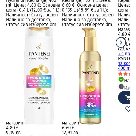
Hydration Recharge, 400
Recharge, 135 ml; Цена:
Repair&P
ml; Цена: 4,80 €; Основна
6,60 €; Основна цена:
Цена: 4,
цена: 0,4 L (12,00 € за 1 L);
0,135 L (48,89 € за 1 L);
цена: 0,4
Наличност: Статус зелен
Наличност: Статус зелен
Налично
Налично за доставка,
Налично за доставка,
Налично
Статус сив Изберете dm
Статус сив Изберете dm
Статус 
магазин
4,80 €
9,39 лв.
0,4 L (12
(23,47 лв
+ 1 друг
PANTENE
за коса 
400 ml
Налич
Избе
магазин
магазин
4,80 €
6,60 €
9,39 лв.
12,91 лв.