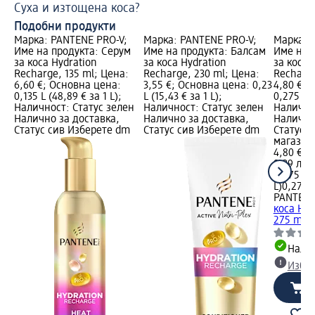
Суха и изтощена коса?
Гр
Подобни продукти
Марка: PANTENE PRO-V;
Марка: PANTENE PRO-V;
Марка: 
Име на продукта: Серум
Име на продукта: Балсам
Име на 
за коса Hydration
за коса Hydration
за коса 
Recharge, 135 ml; Цена:
Recharge, 230 ml; Цена:
Recharge
6,60 €; Основна цена:
3,55 €; Основна цена: 0,23
4,80 €; 
0,135 L (48,89 € за 1 L);
L (15,43 € за 1 L);
0,275 L (
Наличност: Статус зелен
Наличност: Статус зелен
Налично
Налично за доставка,
Налично за доставка,
Налично
Статус сив Изберете dm
Статус сив Изберете dm
Статус 
магазин
4,80 €
9,39 лв.
0,275 L (
L)
0,275 L
PANTENE
коса Hyd
275 ml
Налич
Избе