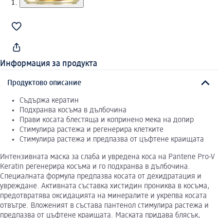
Информация за продукта
Продуктово описание
Съдържа кератин
Подхранва косъма в дълбочина
Прави косата блестяща и копринено мека на допир
Стимулира растежа и регенерира клетките
Стимулира растежа и предпазва от цъфтене краищата
Интензивната маска за слаба и увредена коса на Pantene Pro-V
Keratin регенерира косъма и го подхранва в дълбочина.
Специалната формула предпазва косата от дехидратация и
увреждане. Активната съставка хистидин прониква в косъма,
предотвратява оксидацията на минералите и укрепва косата
отвътре. Вложеният в състава пантенол стимулира растежа и
предпазва от цъфтене краищата. Маската придава блясък,