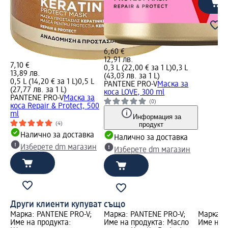
6,60 €
12,91 лв.
7,10 €
0,3 L (22,00 € за 1 L)
0,3 L
13,89 лв.
(43,03 лв. за 1 L)
0,5 L (14,20 € за 1 L)
0,5 L
PANTENE PRO-V
Маска за
(27,77 лв. за 1 L)
коса LOVE, 300 ml
PANTENE PRO-V
Маска за
(0)
коса Repair & Protect, 500
ml
Информация за
продукт
(4)
Налично за доставка
Налично за доставка
Изберете dm магазин
Изберете dm магазин
Други клиенти купуват също
Марка: PANTENE PRO-V;
Марка: PANTENE PRO-V;
Марка: 
Име на продукта:
Име на продукта: Масло
Име на 