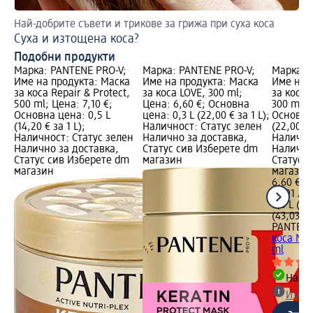
Най-добрите съвети и трикове за грижа при суха коса
За
Суха и изтощена коса?
Гр
Подобни продукти
Марка: PANTENE PRO-V;
Марка: PANTENE PRO-V;
Марка: 
Име на продукта: Маска
Име на продукта: Маска
Име на 
за коса Repair & Protect,
за коса LOVE, 300 ml;
за коса 
500 ml; Цена: 7,10 €;
Цена: 6,60 €; Основна
300 ml; 
Основна цена: 0,5 L
цена: 0,3 L (22,00 € за 1 L);
Основна 
(14,20 € за 1 L);
Наличност: Статус зелен
(22,00 € 
Наличност: Статус зелен
Налично за доставка,
Налично
Налично за доставка,
Статус сив Изберете dm
Налично
Статус сив Изберете dm
магазин
Статус 
магазин
магазин
6,60 €
12,91 лв.
0,3 L (22
(43,03 лв
PANTENE
коса Mol
ml
Налич
Избе