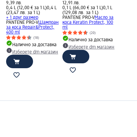
9,39 лв.
12,91 лв.
0,4 L (12,00 € за 1 L)
0,4 L
0,1 L (66,00 € за 1 L)
0,1 L
(23,47 лв. за 1 L)
(129,08 лв. за 1 L)
+ 1 друг размер
PANTENE PRO-V
Масло за
PANTENE PRO-V
Шампоан
коса Keratin Protect, 100
за коса Repair&Protect,
ml
400 ml
(20)
(18)
Налично за доставка
Налично за доставка
Изберете dm магазин
Изберете dm магазин