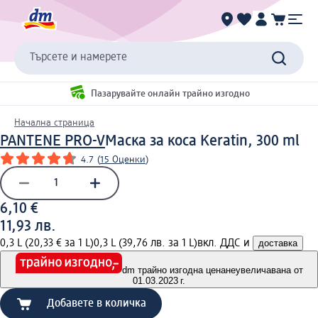
Търсете и намерете
Пазарувайте онлайн трайно изгодно
Начална страница
PANTENE PRO-V
Маска за коса Keratin, 300 ml
4.7
(
15 Оценки
)
6,10 €
11,93 лв.
0,3 L (20,33 € за 1 L)
0,3 L (39,76 лв. за 1 L)
вкл. ДДС и
доставка
dm трайно изгодна цена
неувеличавана от
01.03.2023 г.
Добавете в количка