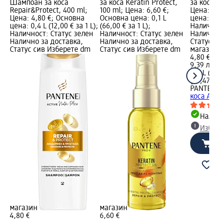
Шампоан за коса
за коса Keratin Protect,
за коса 
Repair&Protect, 400 ml;
100 ml; Цена: 6,60 €;
Цена: 4,
Цена: 4,80 €; Основна
Основна цена: 0,1 L
цена: 0,4
цена: 0,4 L (12,00 € за 1 L);
(66,00 € за 1 L);
Налично
Наличност: Статус зелен
Наличност: Статус зелен
Налично
Налично за доставка,
Налично за доставка,
Статус 
Статус сив Изберете dm
Статус сив Изберете dm
магазин
4,80 €
9,39 лв.
0,4 L (12
(23,47 лв
PANTENE
коса Aqu
Налич
Избе
магазин
магазин
4,80 €
6,60 €