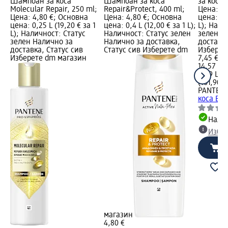
Шампоан за коса
Шампоан за коса
за коса 
Molecular Repair, 250 ml;
Repair&Protect, 400 ml;
Цена: 7,
Цена: 4,80 €; Основна
Цена: 4,80 €; Основна
цена: 0,0
цена: 0,25 L (19,20 € за 1
цена: 0,4 L (12,00 € за 1 L);
L); Нали
L); Наличност: Статус
Наличност: Статус зелен
зелен Н
зелен Налично за
Налично за доставка,
доставка
доставка, Статус сив
Статус сив Изберете dm
Изберет
Изберете dm магазин
7,45 €
14,57 лв
0,09 L (8
(161,90 л
PANTENE
коса Bon
Налич
Избе
магазин
4,80 €