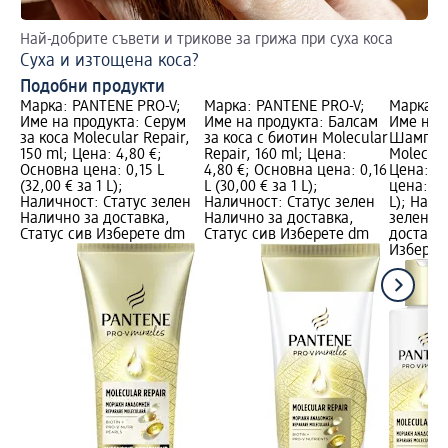
Най-добрите съвети и трикове за грижа при суха коса
За
Суха и изтощена коса?
Гр
Подобни продукти
Марка: PANTENE PRO-V;
Марка: PANTENE PRO-V;
Марка: 
Име на продукта: Серум
Име на продукта: Балсам
Име на 
за коса Molecular Repair,
за коса с биотин Molecular
Шампоан
150 ml; Цена: 4,80 €;
Repair, 160 ml; Цена:
Molecula
Основна цена: 0,15 L
4,80 €; Основна цена: 0,16
Цена: 4,
(32,00 € за 1 L);
L (30,00 € за 1 L);
цена: 0,2
Наличност: Статус зелен
Наличност: Статус зелен
L); Нали
Налично за доставка,
Налично за доставка,
зелен Н
Статус сив Изберете dm
Статус сив Изберете dm
доставка
Изберет