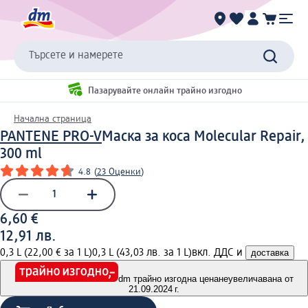
Търсете и намерете
Пазарувайте онлайн трайно изгодно
Начална страница
PANTENE PRO-V
Маска за коса Molecular Repair,
300 ml
4.8
(
23 Оценки
)
6,60 €
12,91 лв.
0,3 L (22,00 € за 1 L)
0,3 L (43,03 лв. за 1 L)
вкл. ДДС и
доставка
dm трайно изгодна цена
неувеличавана от
21.09.2024 г.