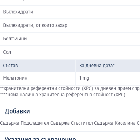
Въглехидрати
Въглехидрати, от които захар
Белтъчини
Сол
Състав
За дневна доза*
Мелатонин
1 mg
**хранителни референтни стойности (ХРС) за дневен прием спр
****няма налична хранителна референтна стойност (ХРС)
Добавки
Съдържа Подсладител Съдържа Сгъстител Съдържа Киселина 