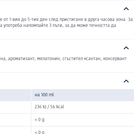
от 1-вия до 5-тия ден след пристигане в друга часова зона. За
 употреба напомпайте 3 пъти, за да може течността да
чина, ароматизант, мелатонин, сгъстител ксантан, консервант
на 100 ml
236 kJ / 56 kcal
< 0 g
< 0 g