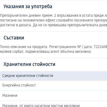
Указания за употреба
Препоръчителен дневен прием: 2 впръсквания в устата преди ляг
постигане на положителен ефект спазвайте посочените препоръ
достигне в дюзата. Да не се превишава препоръчителната днев
Съставки
Точно описание на продукта: Регистрационен № / дата: T2224082
калиев сорбат, подкиселяващ агент ябълчна киселина.
Хранителни стойности
Средни хранителни стойности
Енергийна стойност
Мазнини
Мазнини, от които наситени мастни киселини