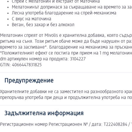
Спрей с мелатонин и екстракт от маточина
Мелатонинът допринася за съкращаване на времето за з
Лесна употреба благодарение на спрей-механизма
С вкус на маточина
Веган, без захар и без алкохол
Мелатонин спреят от Mivolis е хранителна добавка, която съдъ
ритъма на съня. Този ритъм обаче може да бъде нарушен от ра
времето за заспиване*. Благодарение на механизма за пръскане
*Положителният ефект се постига при прием на 1 mg мелатонин
dm артикулен номер на продукта: 3104227
GTIN: 4066447831825
Предупреждение
Хранителните добавки не са заместител на разнообразното хра
препоръчва употреба при деца и продължителна употреба на по
Задължителна информация
Регистрационен номер Регистрационен № / дата: T222408284 / 1