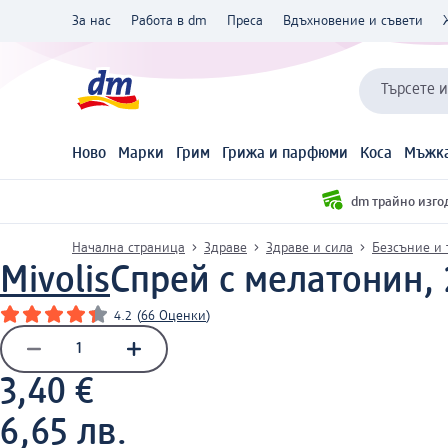
За нас
Работа в dm
Преса
Вдъхновение и съвети
Търсете 
Ново
Марки
Грим
Грижа и парфюми
Коса
Мъжка
dm трайно изго
Начална страница
Здраве
Здраве и сила
Безсъние и 
Mivolis
Спрей с мелатонин, 
4.2
(
66 Оценки
)
3,40 €
6,65 лв.