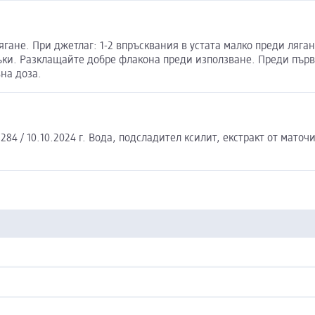
ане. При джетлаг: 1-2 впръсквания в устата малко преди лягане 
ки. Разклащайте добре флакона преди използване. Преди първа
на доза.
84 / 10.10.2024 г. Вода, подсладител ксилит, екстракт от мато