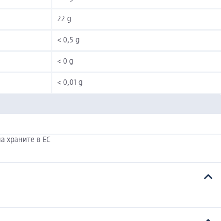
22 g
< 0,5 g
< 0 g
< 0,01 g
а храните в ЕС