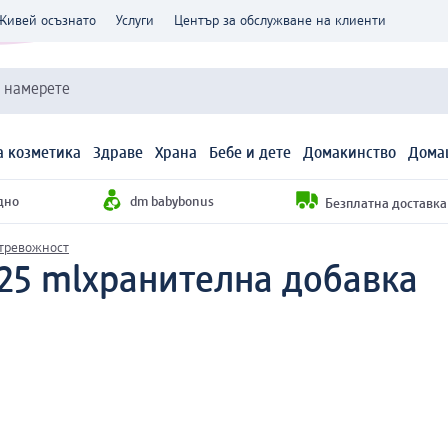
Живей осъзнато
Услуги
Център за обслужване на клиенти
и намерете
 козметика
Здраве
Храна
Бебе и дете
Домакинство
Дома
дно
dm babybonus
Безплатна доставка н
тревожност
25 ml
хранителна добавка