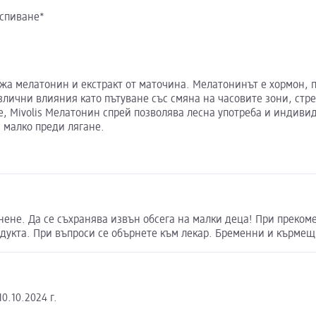
аспиване*
ржа мелатонин и екстракт от маточина. Мелатонинът е хормон, 
злични влияния като пътуване със смяна на часовите зони, стр
, Mivolis Мелатонин спрей позволява лесна употреба и индивид
 малко преди лягане.
нене. Да се съхранява извън обсега на малки деца! При преком
дукта. При въпроси се обърнете към лекар. Бременни и кърмещи
0.10.2024 г.