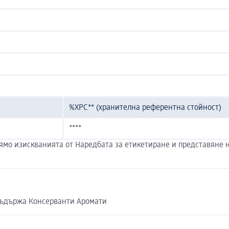
%ХРС** (хранителна референтна стойност)
****
ямо изискванията от Наредбата за етикетиране и представяне н
Съдържа Консерванти Аромати