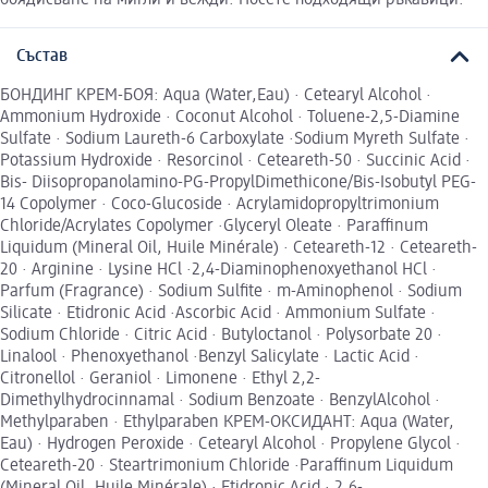
Състав
БОНДИНГ КРЕМ-БОЯ: Aqua (Water,Eau) · Cetearyl Alcohol ·
Ammonium Hydroxide · Coconut Alcohol · Toluene-2,5-Diamine
Sulfate · Sodium Laureth-6 Carboxylate ·Sodium Myreth Sulfate ·
Potassium Hydroxide · Resorcinol · Ceteareth-50 · Succinic Acid ·
Bis- Diisopropanolamino-PG-PropylDimethicone/Bis-Isobutyl PEG-
14 Copolymer · Coco-Glucoside · Acrylamidopropyltrimonium
Chloride/Acrylates Copolymer ·Glyceryl Oleate · Paraffinum
Liquidum (Mineral Oil, Huile Minérale) · Ceteareth-12 · Ceteareth-
20 · Arginine · Lysine HCl ·2,4-Diaminophenoxyethanol HCl ·
Parfum (Fragrance) · Sodium Sulfite · m-Aminophenol · Sodium
Silicate · Etidronic Acid ·Ascorbic Acid · Ammonium Sulfate ·
Sodium Chloride · Citric Acid · Butyloctanol · Polysorbate 20 ·
Linalool · Phenoxyethanol ·Benzyl Salicylate · Lactic Acid ·
Citronellol · Geraniol · Limonene · Ethyl 2,2-
Dimethylhydrocinnamal · Sodium Benzoate · BenzylAlcohol ·
Methylparaben · Ethylparaben КРЕМ-ОКСИДАНТ: Aqua (Water,
Eau) · Hydrogen Peroxide · Cetearyl Alcohol · Propylene Glycol ·
Ceteareth-20 · Steartrimonium Chloride ·Paraffinum Liquidum