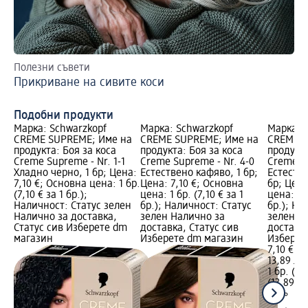
Полезни съвети
Уз
Прикриване на сивите коси
Ка
ко
Подобни продукти
Марка: Schwarzkopf
Марка: Schwarzkopf
Марка: 
CREME SUPREME; Име на
CREME SUPREME; Име на
CREME S
продукта: Боя за коса
продукта: Боя за коса
продукта
Creme Supreme - Nr. 1-1
Creme Supreme - Nr. 4-0
Creme Su
Хладно черно, 1 бр; Цена:
Естествено кафяво, 1 бр;
Естестве
7,10 €; Основна цена: 1 бр.
Цена: 7,10 €; Основна
бр; Цена
(7,10 € за 1 бр.);
цена: 1 бр. (7,10 € за 1
цена: 1 б
Наличност: Статус зелен
бр.); Наличност: Статус
бр.); На
Налично за доставка,
зелен Налично за
зелен Н
Статус сив Изберете dm
доставка, Статус сив
доставка
магазин
Изберете dm магазин
Изберет
7,10 €
13,89 лв.
1 бр. (7,
(13,89 лв