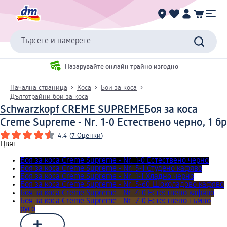
Търсете и намерете
Пазарувайте онлайн трайно изгодно
Начална страница
Коса
Бои за коса
Дълготрайни бои за коса
Schwarzkopf CREME SUPREME
Боя за коса
Creme Supreme - Nr. 1-0 Естествено черно, 1 бр
4.4
(
7 Оценки
)
Цвят
Боя за коса Creme Supreme - Nr. 1-0 Естествено черно
Боя за коса Creme Supreme - Nr. 5-1 Студено кафяво
Боя за коса Creme Supreme - Nr. 1-1 Хладно черно
Боя за коса Creme Supreme - Nr. 5-60 Шоколадово кафяво
Боя за коса Creme Supreme - Nr. 4-0 Естествено кафяво
Боя за коса Creme Supreme - Nr. 7-0 Естествено тъмно
русо