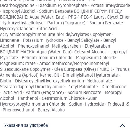
(Mineral Oil, Huile Minérale) · Etidronic Acid · 2,6-
Dicarboxypyridine · Disodium Pyrophosphate · PotassiumHydroxide
· Isopropyl Alcohol · Sodium Benzoate БОНДИНГ СЕРУМ ПРЕДИ
БОЯДИСВАНЕ: Aqua (Water, Eau) · PPG-1-PEG-9 Lauryl Glycol Ether
·Hydroxyethylcellulose · Parfum (Fragrance) · Sodium Benzoate ·
Hydroxyoctanone · Citric Acid ·
AcrylamidopropyltrimoniumChloride/Acrylates Copolymer ·
Limonene · Potassium Hydroxide · Benzyl Salicylate · Benzyl
Alcohol · Phenoxyethanol ·Methylparaben · Ethylparaben
БОНДИНГ МАСКА: Aqua (Water, Eau) ·Cetearyl Alcohol · Isopropyl
Myristate · Behentrimonium Chloride · Magnesium Chloride ·
MagnesiumCitrate · Amodimethicone/Morpholinomethyl
Silsesquioxane Copolymer · Olea Europaea (Olive) FruitOil · Prunus
Armeniaca (Apricot) Kernel Oil · Dimethylsilanol Hyaluronate ·
Biotin · DistearoylethylHydroxyethylmonium Methosulfate ·
Stearamidopropyl Dimethylamine · Cetyl Palmitate · Dimethicone
·Lactic Acid · Parfum (Fragrance) · Sodium Benzoate · Isopropyl
Alcohol · Panthenol · Cetrimonium Chloride ·Guar
Hydroxypropyltrimonium Chloride · Sodium Hydroxide · Trideceth-5
· Phenoxyethanol · Benzyl Alcoho
Указания за употреба