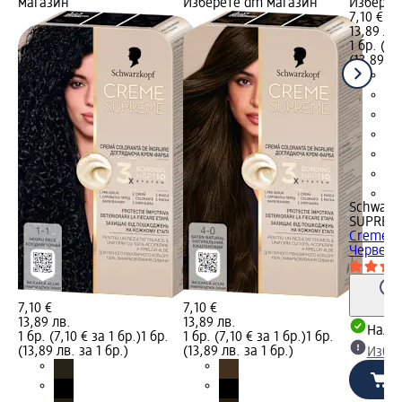
магазин
Изберете dm магазин
Изберет
7,10 €
13,89 лв.
1 бр. (7,
(13,89 лв
+1
Schwarz
SUPREM
Creme Su
Червено.
7,10 €
7,10 €
13,89 лв.
13,89 лв.
Налич
1 бр. (7,10 € за 1 бр.)
1 бр.
1 бр. (7,10 € за 1 бр.)
1 бр.
(13,89 лв. за 1 бр.)
(13,89 лв. за 1 бр.)
Избе