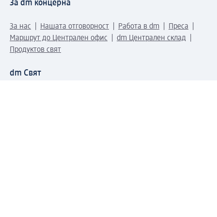
За dm концерна
За нас
Нашата отговорност
Работа в dm
Преса
Маршрут до Централен офис
dm Централен склад
Продуктов свят
dm Свят
Сертификати