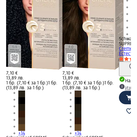
+1
Schwarz
SUPREM
Creme Su
Естестве
7,10 €
7,10 €
13,89 лв.
13,89 лв.
Налич
1 бр. (7,10 € за 1 бр.)
1 бр.
1 бр. (7,10 € за 1 бр.)
1 бр.
(13,89 лв. за 1 бр.)
(13,89 лв. за 1 бр.)
Избе
+14
+14