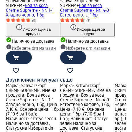
Schwarzkopf CREME
Schwarzkopf CREME
SUPREME
Боя за коса
SUPREME
Боя за коса
Creme Supreme - Nr. 1-1
Creme Supreme - Nr. 4-0
Хладно черно, 1 бр
Естествено..., 1 бр
(5)
(8)
Информация за
Информация за
продукт
продукт
Налично за доставка
Налично за доставка
Изберете dm магазин
Изберете dm магазин
Други клиенти купуват също
Марка: Schwarzkopf
Марка: Schwarzkopf
Марка: 
CREME SUPREME; Име на
CREME SUPREME; Име на
CREME S
продукта: Боя за коса
продукта: Боя за коса
продукта
Creme Supreme - Nr. 1-1
Creme Supreme - Nr. 4-0
Creme Su
Хладно черно, 1 бр; Цена:
Естествено кафяво, 1 бр;
Червено 
7,10 €; Основна цена: 1 бр.
Цена: 7,10 €; Основна
Цена: 7,
(7,10 € за 1 бр.);
цена: 1 бр. (7,10 € за 1
цена: 1 б
Наличност: Статус зелен
бр.); Наличност: Статус
бр.); На
Налично за доставка,
зелен Налично за
зелен Н
Статус сив Изберете dm
доставка, Статус сив
доставка