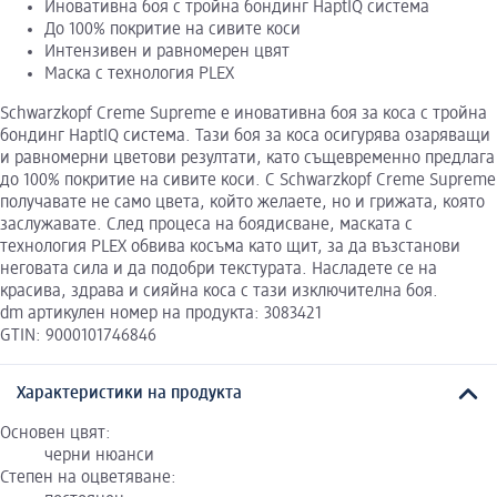
Иновативна боя с тройна бондинг HaptIQ система
До 100% покритие на сивите коси
Интензивен и равномерен цвят
Маска с технология PLEX
Schwarzkopf Creme Supreme е иновативна боя за коса с тройна
бондинг HaptIQ система. Тази боя за коса осигурява озаряващи
и равномерни цветови резултати, като същевременно предлага
до 100% покритие на сивите коси. С Schwarzkopf Creme Supreme
получавате не само цвета, който желаете, но и грижата, която
заслужавате. След процеса на боядисване, маската с
технология PLEX обвива косъма като щит, за да възстанови
неговата сила и да подобри текстурата. Насладете се на
красива, здрава и сияйна коса с тази изключителна боя.
dm артикулен номер на продукта: 3083421
GTIN: 9000101746846
Характеристики на продукта
Основен цвят:
черни нюанси
Степен на оцветяване: