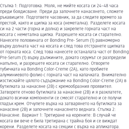
Стъпка 1: Подготовка. Моля, не мийте косата си 24–48 часа
преди боядисване. Преди да започнете нанасянето, сложете
ръкавиците. Подгответе часовник, за да следите времето за
престой, както и щипка за коса (неметална). Разделете косата
си на 2 части (горна и долна) и закрепете горната част на
косата с неметална щипка. Разрешете косата си старателно.
Нанесете половината от Bonding Pre- Serum (1) равномерно
върху долната част на косата и след това отстранете щипката
от горната коса. След това нанесете останалата част от Bonding
Pre-Serum (1) върху дължините, докато серумът се разпредели
напълно, и разрешете косата си старателно. Отворете
тубичката на Bonding Color-Creme (2A), като пробиете
алуминиевото фолио с горната част на капачката. Внимателно
изстискайте цялото съдържание на Bonding Color-Creme (2A) в
бутилката за нанасяне (2B) с кремообразния проявител.
Затворете отново бутилката за нанасяне (2B) и я разклатете,
докато всички компоненти се смесят старателно и се получи
гладък крем. Отчупете върха на затварянето на бутилката за
нанасяне (2B) и започнете нанасянето веднага. Стъпка 2:
Нанасяне. Вариант 1: Третиране на корените: В случай че
косата ви вече е била третирана с трайна боя и се виждат
корени. Разделете косата на секции с върха на апликатора.