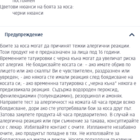
постоянен
Цветови нюанси на боята за коса:
черни нюанси
Предупреждение
Боите за коса могат да причинят тежки алергични реакции.
Този продукт не е предназначен за лица под 16 години.
Временните татуировки с черна къна могат да увеличат риска
от алергия. Не боядисвайте косата си: – ако имате обрив по
лицето или ако скалпът Ви е чувствителен, раздразнен или
увреден; - ако някога сте имали реакция след боядисване на
косата си; - ако временнна татуировка с „черна къна" някога е
предизвикала реакция. Съдържа водороден пероксид,
фенилендиамин (толуендиамин), резорцинол и амоняк.
Направете тест за алергичност на кожата 48 часа преди всяко
боядисване, дори ако сте употребявали бои за коса друг път.
Затова закупете продукта 48 часа предварително. В случай на
алергична реакция или при съмнение за такава, консултирайте
се с лекар. Избягвайте контакт с очите. Изплакнете незабавно
очите, ако продуктът попадне в тях. Не използвайте за
боядисване на мигли и вежди. Носете подходящи ръкавици.