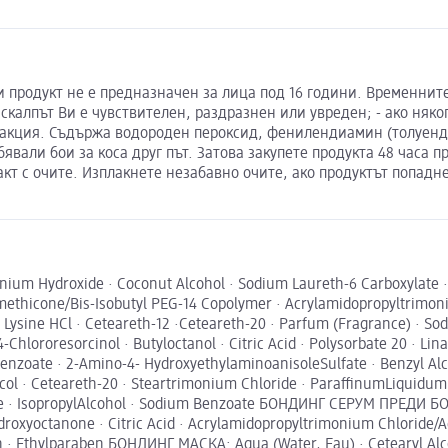
и продукт не е предназначен за лица под 16 години. Временните
 скалпът Ви е чувствителен, раздразнен или увреден; - ако няко
еакция. Съдържа водороден пероксид, фенилендиамин (толуенди
бявали бои за коса друг път. Затова закупете продукта 48 часа 
акт с очите. Изплакнете незабавно очите, ако продуктът попадн
um Hydroxide · Coconut Alcohol · Sodium Laureth-6 Carboxylate · 
methicone/Bis-Isobutyl PEG-14 Copolymer · Acrylamidopropyltrimon
 · Lysine HCl · Ceteareth-12 ·Ceteareth-20 · Parfum (Fragrance) · So
hlororesorcinol · Butyloctanol · Citric Acid · Polysorbate 20 · Linal
Benzoate · 2-Amino-4- HydroxyethylaminoanisoleSulfate · Benzyl 
col · Ceteareth-20 · Steartrimonium Chloride · ParaffinumLiquidum (M
de · IsopropylAlcohol · Sodium Benzoate БОНДИНГ СЕРУМ ПРЕДИ БОЯ
droxyoctanone · Citric Acid · Acrylamidopropyltrimonium Chloride/
en · Ethylparaben БОНДИНГ МАСКА: Aqua (Water, Eau) · Cetearyl Al