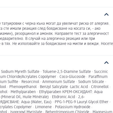
 татуировки с черна къна могат да увеличат риска от алергия.
га сте имали реакция след боядисване на косата си; - ако
амин), резорцинол и амоняк. Направете тест за алергичност
предварително. В случай на алергична реакция или при
е в тях. Не използвайте за боядисване на мигли и вежди. Носете
Sodium Myreth Sulfate · Toluene-2,5-Diamine Sulfate · Succinic
ium Chloride/Acrylates Copolymer · Coco-Glucoside · Paraffinum
dium Sulfite · Resorcinol · Ammonium Sulfate · Sodium Silicate ·
ool · Phenoxyethanol · Benzyl Salicylate ·Lactic Acid · Citronellol ·
Alcohol · Methylparaben · Ethylparaben КРЕМ-ОКСИДАНТ: Aqua
ineral Oil, Huile Minérale) · Etidronic Acid · 2,6-
ДИСВАНЕ: Aqua (Water, Eau) · PPG-1-PEG-9 Lauryl Glycol Ether ·
Acrylates Copolymer · Limonene · Potassium Hydroxide ·
cohol · Isopropyl Myristate · Behentrimonium Chloride · Magnesium