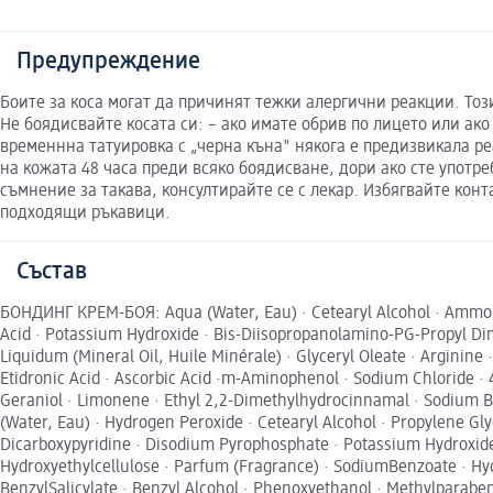
Предупреждение
Боите за коса могат да причинят тежки алергични реакции. Тоз
Не боядисвайте косата си: – ако имате обрив по лицето или ако
временнна татуировка с „черна къна" някога е предизвикала р
на кожата 48 часа преди всяко боядисване, дори ако сте употре
съмнение за такава, консултирайте се с лекар. Избягвайте конт
подходящи ръкавици.
Състав
БОНДИНГ КРЕМ-БОЯ: Aqua (Water, Eau) · Cetearyl Alcohol · Ammoni
Acid · Potassium Hydroxide · Bis-Diisopropanolamino-PG-Propyl Di
Liquidum (Mineral Oil, Huile Minérale) · Glyceryl Oleate · Arginine
Etidronic Acid · Ascorbic Acid ·m-Aminophenol · Sodium Chloride · 4-C
Geraniol · Limonene · Ethyl 2,2-Dimethylhydrocinnamal · Sodium 
(Water, Eau) · Hydrogen Peroxide · Cetearyl Alcohol · Propylene Gly
Dicarboxypyridine · Disodium Pyrophosphate · Potassium Hydroxi
Hydroxyethylcellulose · Parfum (Fragrance) · SodiumBenzoate · Hy
BenzylSalicylate · Benzyl Alcohol · Phenoxyethanol · Methylparab