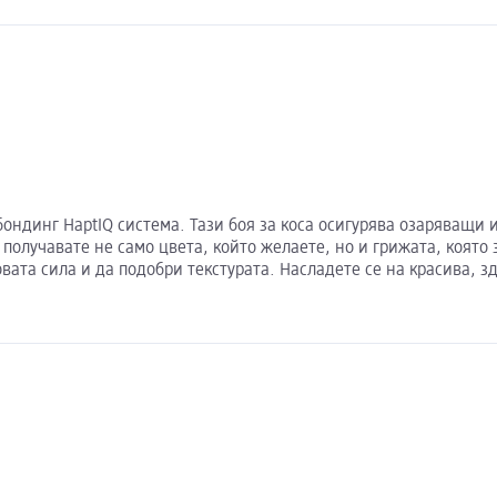
бондинг HaptIQ система. Тази боя за коса осигурява озаряващи
 получавате не само цвета, който желаете, но и грижата, която
вата сила и да подобри текстурата. Насладете се на красива, з