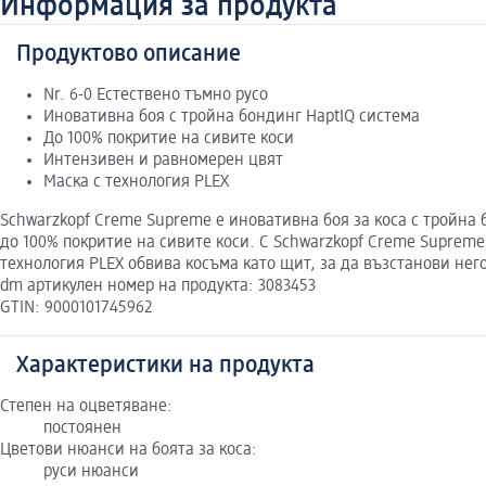
Информация за продукта
Продуктово описание
Nr. 6-0 Естествено тъмно русо
Иновативна боя с тройна бондинг HaptIQ система
До 100% покритие на сивите коси
Интензивен и равномерен цвят
Маска с технология PLEX
Schwarzkopf Creme Supreme е иновативна боя за коса с тройна 
до 100% покритие на сивите коси. С Schwarzkopf Creme Supreme
технология PLEX обвива косъма като щит, за да възстанови него
dm артикулен номер на продукта: 3083453
GTIN: 9000101745962
Характеристики на продукта
Степен на оцветяване:
постоянен
Цветови нюанси на боята за коса:
руси нюанси