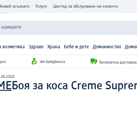
Живей осъзнато
Услуги
Център за обслужване на клиенти
и намерете
 козметика
Здраве
Храна
Бебе и дете
Домакинство
Дома
дно
dm babybonus
Безплатна доставка н
 за коса
ME
Боя за коса Creme Suprem