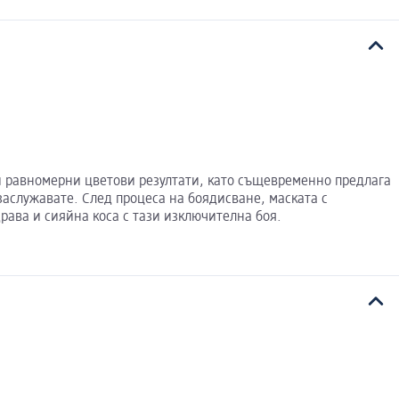
 и равномерни цветови резултати, като същевременно предлага
 заслужавате. След процеса на боядисване, маската с
драва и сияйна коса с тази изключителна боя.