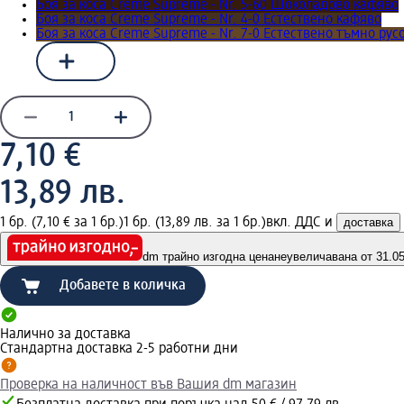
Боя за коса Creme Supreme - Nr. 5-60 Шоколадово кафяво
Боя за коса Creme Supreme - Nr. 4-0 Естествено кафяво
Боя за коса Creme Supreme - Nr. 7-0 Естествено тъмно рус
7,10 €
13,89 лв.
1 бр. (7,10 € за 1 бр.)
1 бр. (13,89 лв. за 1 бр.)
вкл. ДДС и
доставка
dm трайно изгодна цена
неувеличавана от 31.05.
Добавете в количка
Налично за доставка
Стандартна доставка 2-5 работни дни
Проверка на наличност във Вашия dm магазин