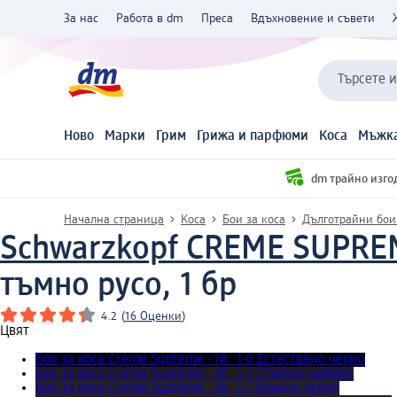
За нас
Работа в dm
Преса
Вдъхновение и съвети
Търсете 
Ново
Марки
Грим
Грижа и парфюми
Коса
Мъжка
dm трайно изго
Начална страница
Коса
Бои за коса
Дълготрайни бои
Schwarzkopf CREME SUPRE
тъмно русо, 1 бр
4.2
(
16 Оценки
)
Цвят
Боя за коса Creme Supreme - Nr. 1-0 Естествено черно
Боя за коса Creme Supreme - Nr. 5-1 Студено кафяво
Боя за коса Creme Supreme - Nr. 1-1 Хладно черно