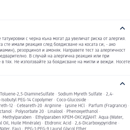
 татуировки с черна къна могат да увеличат риска от алергия.
га сте имали реакция след боядисване на косата си; - ако
амин), резорцинол и амоняк. Направете тест за алергичност
предварително. В случай на алергична реакция или при
е в тях. Не използвайте за боядисване на мигли и вежди. Носете
oluene-2,5-DiamineSulfate · Sodium Myreth Sulfate · 2,4-
-Isobutyl PEG-14 Copolymer · Coco-Glucoside ·
eth-12 · Ceteareth-20 ·Arginine · Lysine HCl · Parfum (Fragrance) ·
ctanol · Polysorbate 20 · Linalool · Phenoxyethanol ·
cohol ·Methylparaben · Ethylparaben КРЕМ-ОКСИДАНТ: Aqua (Water,
Oil, Huile Minérale) · Etidronic Acid · 2,6-Dicarboxypyridine ·
er, Eau) · PPG-1-PEG-9 Lauryl Glycol Ether