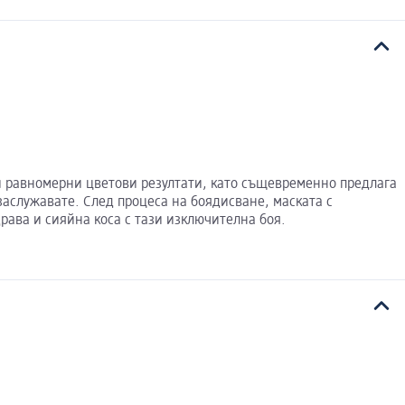
 и равномерни цветови резултати, като същевременно предлага
 заслужавате. След процеса на боядисване, маската с
драва и сияйна коса с тази изключителна боя.