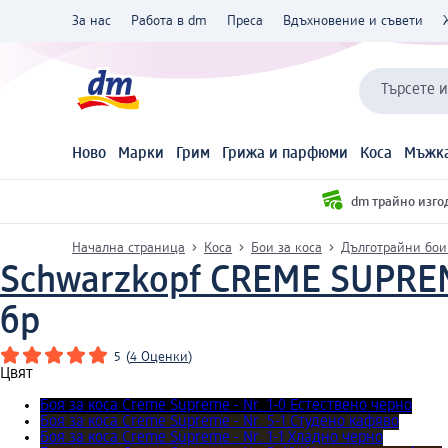
За нас
Работа в dm
Преса
Вдъхновение и съвети
Търсете 
Ново
Марки
Грим
Грижа и парфюми
Коса
Мъжка
dm трайно изго
Начална страница
Коса
Бои за коса
Дълготрайни бои
Schwarzkopf CREME SUPRE
бр
5
(
4 Оценки
)
Цвят
Боя за коса Creme Supreme - Nr. 1-0 Естествено черно
Боя за коса Creme Supreme - Nr. 5-1 Студено кафяво
Боя за коса Creme Supreme - Nr. 1-1 Хладно черно