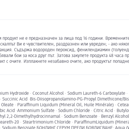
и продукт не е предназначен за лица под 16 години. Временните
 скалпът Ви е чувствителен, раздразнен или увреден; - ако няко
еакция. Съдържа водороден пероксид, фенилендиамин (толуенди
бявали бои за коса друг път. Затова закупете продукта 48 часа 
акт с очите. Изплакнете незабавно очите, ако продуктът попадн
m Hydroxide · Coconut Alcohol · Sodium Laureth-6 Carboxylate · T
 Succinic Acid ·Bis-Diisopropanolamino-PG-Propyl Dimethicone/Bis
leate · Paraffinum Liquidum (Mineral Oil, Huile Minérale) · Cetear
orbic Acid ·Ammonium Sulfate · Sodium Chloride · Citric Acid · Butylo
e · Ethyl 2,2-Dimethylhydrocinnamal · Sodium Benzoate · Benzyl Al
teareth-20 · Steartrimonium Chloride · ParaffinumLiquidum (Mineral 
ol · Sodium Benzoate БОНДИНГ СЕРУМ ПРЕДИ БОЯДИСВАНЕ: Aqua (Wat