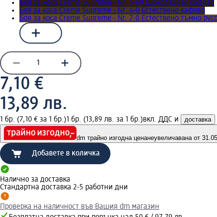
Боя за коса Creme Supreme - Nr. 5-60 Шоколадово кафяво
Боя за коса Creme Supreme - Nr. 4-0 Естествено кафяво
Боя за коса Creme Supreme - Nr. 7-0 Естествено тъмно рус
7,10 €
13,89 лв.
1 бр. (7,10 € за 1 бр.)
1 бр. (13,89 лв. за 1 бр.)
вкл. ДДС и
доставка
dm трайно изгодна цена
неувеличавана от 31.05.
Добавете в количка
Налично за доставка
Стандартна доставка 2-5 работни дни
Проверка на наличност във Вашия dm магазин