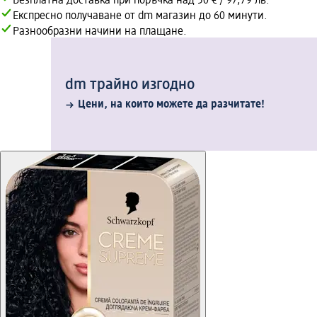
Безплатна доставка при поръчка над 50 € / 97,79 лв.
Експресно получаване от dm магазин до 60 минути.
Разнообразни начини на плащане.
dm трайно изгодно
Цени, на които можете да разчитате!