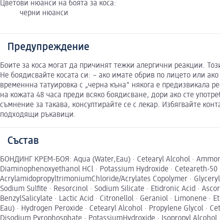
Цветови нюанси на боята за коса:
черни нюанси
Предупреждение
Боите за коса могат да причинят тежки алергични реакции. Тоз
Не боядисвайте косата си: – ако имате обрив по лицето или ако
временнна татуировка с „черна къна" някога е предизвикала р
на кожата 48 часа преди всяко боядисване, дори ако сте употре
съмнение за такава, консултирайте се с лекар. Избягвайте конт
подходящи ръкавици.
Състав
БОНДИНГ КРЕМ-БОЯ: Aqua (Water,Eau) · Cetearyl Alcohol · Ammoniu
Diaminophenoxyethanol HCl · Potassium Hydroxide · Ceteareth-50 ·
AcrylamidopropyltrimoniumChloride/Acrylates Copolymer · Glyceryl O
Sodium Sulfite · Resorcinol · Sodium Silicate · Etidronic Acid · Asc
BenzylSalicylate · Lactic Acid · Citronellol · Geraniol · Limonen
Eau) · Hydrogen Peroxide · Cetearyl Alcohol · Propylene Glycol · Ce
Disodium Pyrophosphate · PotassiumHydroxide · Isopropyl Alcoh