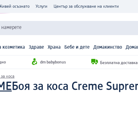
Живей осъзнато
Услуги
Център за обслужване на клиенти
и намерете
 козметика
Здраве
Храна
Бебе и дете
Домакинство
Дома
дно
dm babybonus
Безплатна доставка н
 за коса
ME
Боя за коса Creme Suprem