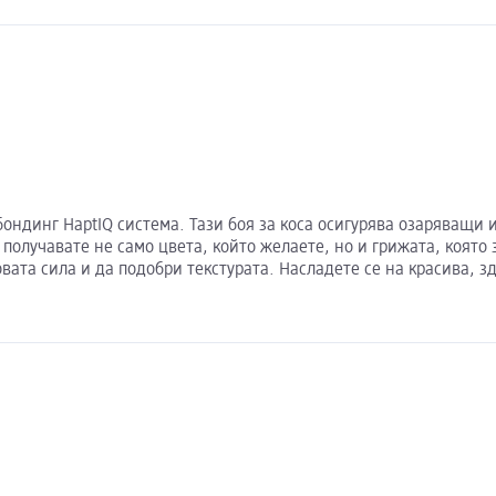
бондинг HaptIQ система. Тази боя за коса осигурява озаряващи
 получавате не само цвета, който желаете, но и грижата, която
вата сила и да подобри текстурата. Насладете се на красива, з