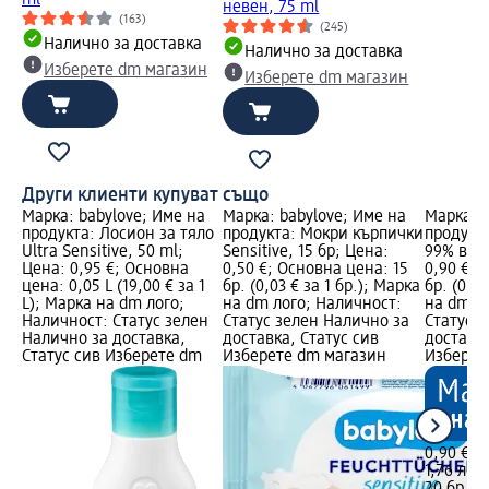
невен, 75 ml
(163)
(245)
Налично за доставка
Налично за доставка
Изберете dm магазин
Изберете dm магазин
Други клиенти купуват също
Марка: babylove; Име на
Марка: babylove; Име на
Марка: b
продукта: Лосион за тяло
продукта: Мокри кърпички
продукт
Ultra Sensitive, 50 ml;
Sensitive, 15 бр; Цена:
99% вода
Цена: 0,95 €; Основна
0,50 €; Основна цена: 15
0,90 €; 
цена: 0,05 L (19,00 € за 1
бр. (0,03 € за 1 бр.); Марка
бр. (0,05
L); Марка на dm лого;
на dm лого; Наличност:
на dm л
Наличност: Статус зелен
Статус зелен Налично за
Статус 
Налично за доставка,
доставка, Статус сив
доставка
Статус сив Изберете dm
Изберете dm магазин
Изберет
0,90 €
1,76 лв.
20 бр. (0