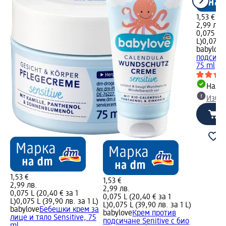
1,53 €
2,99 лв.
0,075 L (
L)
0,075 L
babylove
подсичан
75 ml
Налич
Избе
1,53 €
1,53 €
2,99 лв.
2,99 лв.
0,075 L (20,40 € за 1
0,075 L (20,40 € за 1
L)
0,075 L (39,90 лв. за 1 L)
L)
0,075 L (39,90 лв. за 1 L)
babylove
Бебешки крем за
babylove
Крем против
лице и тяло Sensitive, 75
подсичане Senitive с био
ml