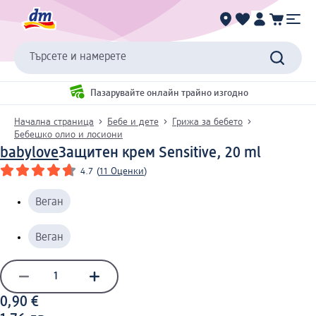
Търсете и намерете
Пазарувайте онлайн трайно изгодно
Начална страница
Бебе и дете
Грижа за бебето
Бебешко олио и лосиони
babylove
Защитен крем Sensitive, 20 ml
4.7
(
11 Оценки
)
Веган
Веган
0,90 €