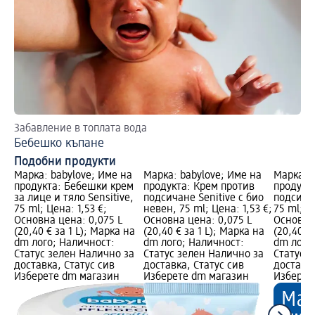
Забавление в топлата вода
Не
Бебешко къпане
Бе
Подобни продукти
Марка: babylove; Име на
Марка: babylove; Име на
Марка: b
продукта: Бебешки крем
продукта: Крем против
продукт
за лице и тяло Sensitive,
подсичане Senitive с био
подсичан
75 ml; Цена: 1,53 €;
невен, 75 ml; Цена: 1,53 €;
75 ml; Ц
Основна цена: 0,075 L
Основна цена: 0,075 L
Основна 
(20,40 € за 1 L); Марка на
(20,40 € за 1 L); Марка на
(20,40 €
dm лого; Наличност:
dm лого; Наличност:
dm лого
Статус зелен Налично за
Статус зелен Налично за
Статус 
доставка, Статус сив
доставка, Статус сив
доставка
Изберете dm магазин
Изберете dm магазин
Изберет