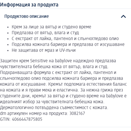
Информация за продукта
Продуктово описание
Крем за лице за вятър и студено време
Предпазва от вятър, влага и студ
С екстракт от лайка, пантенол и слънчогледово олио
Подсилва кожната бариера и предпазва от изсушаване
Не защитава от мраз и UV-лъчи
Защитен крем Sensitive на babylove надеждно предпазва
чувствителната бебешка кожа от вятър, влага и студ.
Подхранващата формула с екстракт от лайка, пантенол и
слънчогледово олио подсилва кожната бариера и предпазва
кожата от изсушаване. Кремът подпомага естествения баланс
на кожата и я прави мека и еластична. За нежна грижа през
студените дни, кремът за вятър и студено време на babylove е
идеалният избор за чувствителната бебешка кожа.
Дерматологично потвърдена съвместимост с кожата.
dm артикулен номер на продукта: 3082167
GTIN: 4066447875805