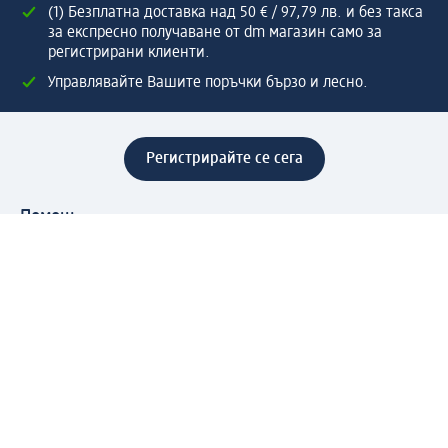
(1) Безплатна доставка над 50 € / 97,79 лв. и без такса
за експресно получаване от dm магазин само за
регистрирани клиенти.
Управлявайте Вашите поръчки бързо и лесно.
Регистрирайте се сега
Помощ
Предимства & Услуги
Център за обслужване на клиенти
Доставка & Изпращане
Връщане на стока
За dm концерна
За нас
Нашата отговорност
Работа в dm
Преса
Маршрут до Централен офис
dm Централен склад