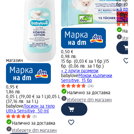
бр. (0,10
+ 1 друг
babylove
99% вода
Налич
Избе
0,50 €
0,98 лв.
магазин
15 бр. (0,03 € за 1 бр.)
15
бр. (0,06 лв. за 1 бр.)
+ 2 други размери
babylove
Мокри кърпички
Sensitive, 15 бр
(26)
0,95 €
1,86 лв.
Налично за доставка
0,05 L (19,00 € за 1 L)
0,05 L
Изберете dm магазин
(37,16 лв. за 1 L)
babylove
Лосион за тяло
Ultra Sensitive, 50 ml
(3)
Налично за доставка
Изберете dm магазин