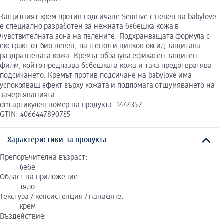
Защитният крем против подсичане Senitive с невен на babylove
е специално разработен за нежната бебешка кожа в
чувствителната зона на пелените. Подхранващата формула с
екстракт от био невен, пантенол и цинков оксид защитава
раздразнената кожа. Кремът образува ефикасен защитен
филм, който предпазва бебешката кожа и така предотвратява
подсичането. Кремът против подсичане на babylove има
успокояващ ефект върху кожата и подпомага отшумяването на
зачервяванията.
dm артикулен номер на продукта: 1444357
GTIN: 4066447890785
Характеристики на продукта
Препоръчителна възраст:
бебе
Област на приложение:
тяло
Текстура / консистенция / нанасяне:
крем
Въздействие: