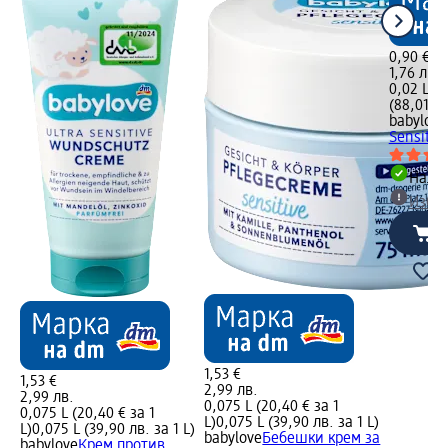
0,90 €
1,76 лв.
0,02 L (4
(88,01 лв
babylove
Sensitiv
Налич
Избе
1,53 €
1,53 €
2,99 лв.
2,99 лв.
0,075 L (20,40 € за 1
0,075 L (20,40 € за 1
L)
0,075 L (39,90 лв. за 1 L)
L)
0,075 L (39,90 лв. за 1 L)
babylove
Бебешки крем за
babylove
Крем против