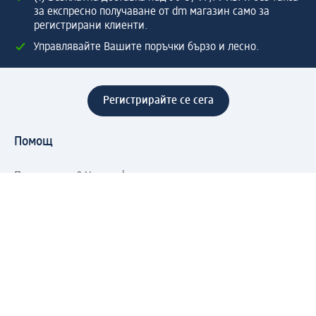
за експресно получаване от dm магазин само за
регистрирани клиенти.
Управлявайте Вашите поръчки бързо и лесно.
Регистрирайте се сега
Помощ
Предимства & Услуги
Център за обслужване на клиенти
Доставка & Изпращане
Връщане на стока
За dm концерна
За нас
Нашата отговорност
Работа в dm
Преса
Маршрут до Централен офис
dm Централен склад
Продуктов свят