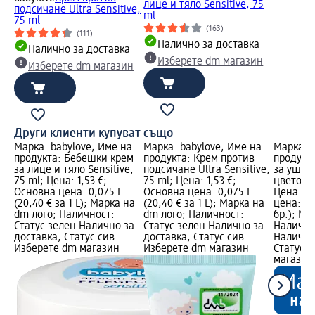
лице и тяло Sensitive, 75
подсичане Ultra Sensitive,
ml
75 ml
(163)
(111)
Налично за доставка
Налично за доставка
Изберете dm магазин
Изберете dm магазин
Други клиенти купуват също
Марка: babylove; Име на
Марка: babylove; Име на
Марка: b
продукта: Бебешки крем
продукта: Крем против
продукт
за лице и тяло Sensitive,
подсичане Ultra Sensitive,
за уши,
75 ml; Цена: 1,53 €;
75 ml; Цена: 1,53 €;
цветове/
Основна цена: 0,075 L
Основна цена: 0,075 L
Цена: 0,
(20,40 € за 1 L); Марка на
(20,40 € за 1 L); Марка на
цена: 72 
dm лого; Наличност:
dm лого; Наличност:
бр.); Ма
Статус зелен Налично за
Статус зелен Налично за
Налично
доставка, Статус сив
доставка, Статус сив
Налично
Изберете dm магазин
Изберете dm магазин
Статус 
магазин