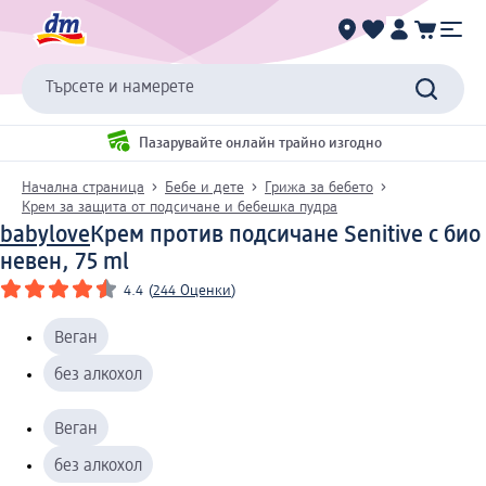
Търсете и намерете
Пазарувайте онлайн трайно изгодно
Начална страница
Бебе и дете
Грижа за бебето
Крем за защита от подсичане и бебешка пудра
babylove
Крем против подсичане Senitive с био
невен, 75 ml
4.4
(
244 Оценки
)
Веган
без алкохол
Веган
без алкохол