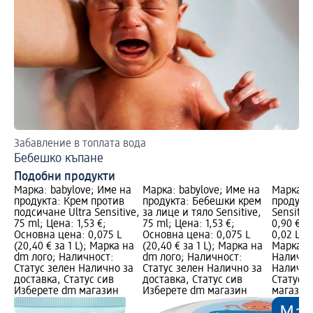
Забавление в топлата вода
Бебешко къпане
Подобни продукти
Марка: babylove; Име на
Марка: babylove; Име на
Марка: b
продукта: Крем против
продукта: Бебешки крем
продукт
подсичане Ultra Sensitive,
за лице и тяло Sensitive,
Sensitiv
75 ml; Цена: 1,53 €;
75 ml; Цена: 1,53 €;
0,90 €; 
Основна цена: 0,075 L
Основна цена: 0,075 L
0,02 L (4
(20,40 € за 1 L); Марка на
(20,40 € за 1 L); Марка на
Марка н
dm лого; Наличност:
dm лого; Наличност:
Налично
Статус зелен Налично за
Статус зелен Налично за
Налично
доставка, Статус сив
доставка, Статус сив
Статус 
Изберете dm магазин
Изберете dm магазин
магазин