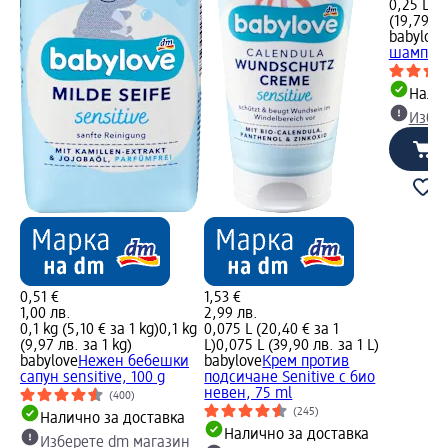
0,25 L (1
(19,79 лв
babylove
шампоан 
Налич
Избе
0,51 €
1,53 €
1,00 лв.
2,99 лв.
0,1 kg (5,10 € за 1 kg)
0,1 kg
0,075 L (20,40 € за 1
(9,97 лв. за 1 kg)
L)
0,075 L (39,90 лв. за 1 L)
babylove
Нежен бебешки
babylove
Крем против
сапун sensitive, 100 g
подсичане Senitive с био
невен, 75 ml
(400)
(245)
Налично за доставка
Налично за доставка
Изберете dm магазин