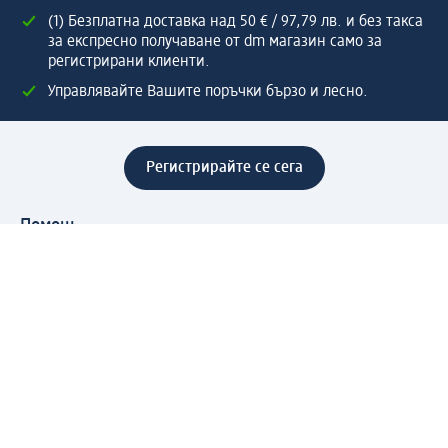
(1) Безплатна доставка над 50 € / 97,79 лв. и без такса
за експресно получаване от dm магазин само за
регистрирани клиенти.
Управлявайте Вашите поръчки бързо и лесно.
Регистрирайте се сега
Помощ
Предимства & Услуги
Център за обслужване на клиенти
Доставка & Изпращане
Връщане на стока
За dm концерна
За нас
Нашата отговорност
Работа в dm
Преса
Маршрут до Централен офис
dm Централен склад