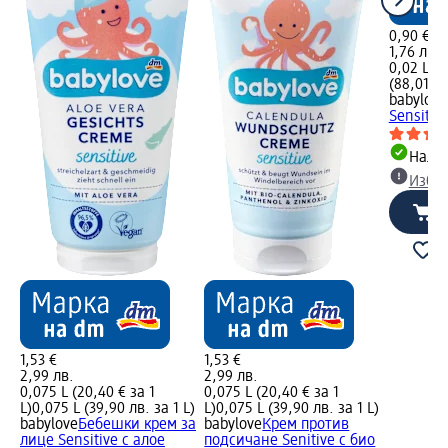
0,90 €
1,76 лв.
0,02 L (4
(88,01 лв
babylove
Sensitiv
Налич
Избе
1,53 €
1,53 €
2,99 лв.
2,99 лв.
0,075 L (20,40 € за 1
0,075 L (20,40 € за 1
L)
0,075 L (39,90 лв. за 1 L)
L)
0,075 L (39,90 лв. за 1 L)
babylove
Бебешки крем за
babylove
Крем против
лице Sensitive с алое
подсичане Senitive с био