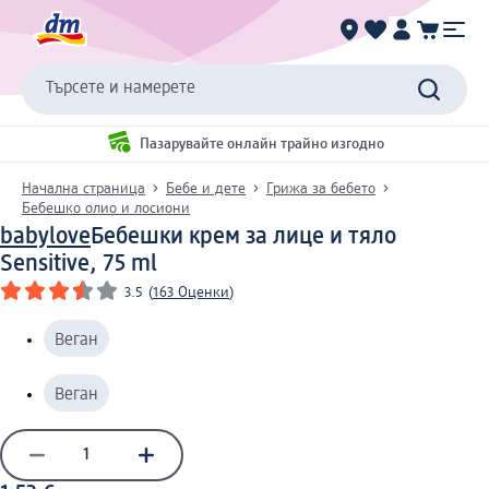
Търсете и намерете
Пазарувайте онлайн трайно изгодно
Начална страница
Бебе и дете
Грижа за бебето
Бебешко олио и лосиони
babylove
Бебешки крем за лице и тяло
Sensitive, 75 ml
3.5
(
163 Оценки
)
Веган
Веган