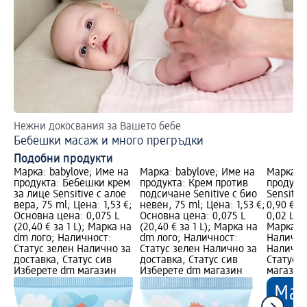
Нежни докосвания за Вашето бебе
За
Бебешки масаж и много прегръдки
Бе
Подобни продукти
Марка: babylove; Име на
Марка: babylove; Име на
Марка: b
продукта: Бебешки крем
продукта: Крем против
продукт
за лице Sensitive с алое
подсичане Senitive с био
Sensitiv
вера, 75 ml; Цена: 1,53 €;
невен, 75 ml; Цена: 1,53 €;
0,90 €; 
Основна цена: 0,075 L
Основна цена: 0,075 L
0,02 L (4
(20,40 € за 1 L); Марка на
(20,40 € за 1 L); Марка на
Марка н
dm лого; Наличност:
dm лого; Наличност:
Налично
Статус зелен Налично за
Статус зелен Налично за
Налично
доставка, Статус сив
доставка, Статус сив
Статус 
Изберете dm магазин
Изберете dm магазин
магазин