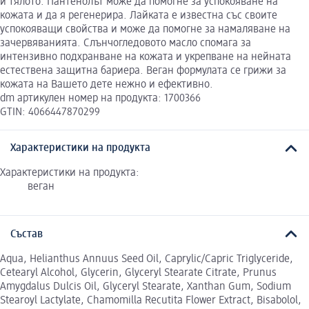
и тялото. Пантенолът може да помогне за успокояване на
кожата и да я регенерира. Лайката е известна със своите
успокояващи свойства и може да помогне за намаляване на
зачервяванията. Слънчогледовото масло спомага за
интензивно подхранване на кожата и укрепване на нейната
естествена защитна бариера. Веган формулата се грижи за
кожата на Вашето дете нежно и ефективно.
dm артикулен номер на продукта: 1700366
GTIN: 4066447870299
Характеристики на продукта
Характеристики на продукта:
веган
Състав
Aqua, Helianthus Annuus Seed Oil, Caprylic/Capric Triglyceride,
Cetearyl Alcohol, Glycerin, Glyceryl Stearate Citrate, Prunus
Amygdalus Dulcis Oil, Glyceryl Stearate, Xanthan Gum, Sodium
Stearoyl Lactylate, Chamomilla Recutita Flower Extract, Bisabolol,