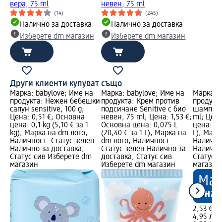
вера, 75 ml
невен, 75 ml
(14)
(245)
Налично за доставка
Налично за доставка
Изберете dm магазин
Изберете dm магазин
Други клиенти купуват също
Марка: babylove; Име на
Марка: babylove; Име на
Марка: b
продукта: Нежен бебешки
продукта: Крем против
продукт
сапун sensitive, 100 g;
подсичане Senitive с био
шампоан 
Цена: 0,51 €; Основна
невен, 75 ml; Цена: 1,53 €;
ml; Цена
цена: 0,1 kg (5,10 € за 1
Основна цена: 0,075 L
цена: 0,2
kg); Марка на dm лого;
(20,40 € за 1 L); Марка на
L); Марк
Наличност: Статус зелен
dm лого; Наличност:
Налично
Налично за доставка,
Статус зелен Налично за
Налично
Статус сив Изберете dm
доставка, Статус сив
Статус 
магазин
Изберете dm магазин
магазин
2,53 €
4,95 лв.