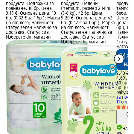
продукта: Подложки за
продукта: Пелени
продукт
повиване, 10 бр; Цена:
Premium, размер 2 Мini
тампони
3,15 €; Основна цена: 10
(3-6 kg), 42 бр; Цена:
бебе, 9 х
бр. (0,32 € за 1 бр.); Марка
5,20 €; Основна цена: 42
Цена: 2,
на dm лого; Наличност:
бр. (0,12 € за 1 бр.); Марка
цена: 60 
Статус зелен Налично за
на dm лого; Наличност:
бр.); Ма
доставка, Статус сив
Статус зелен Налично за
Налично
Изберете dm магазин
доставка, Статус сив
Налично
Изберете dm магазин
Статус 
магазин
2,40 €
4,69 лв.
60 бр. (0
бр. (0,08
babylove
за почис
11 cm, 6
Налич