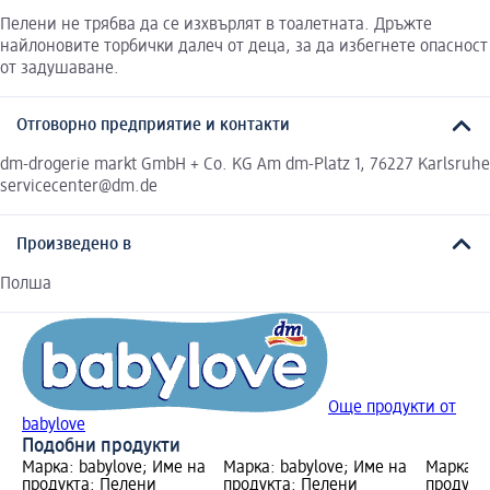
Пелени не трябва да се изхвърлят в тоалетната. Дръжте
найлоновите торбички далеч от деца, за да избегнете опасност
от задушаване.
Отговорно предприятие и контакти
dm-drogerie markt GmbH + Co. KG Am dm-Platz 1, 76227 Karlsruhe
servicecenter@dm.de
Произведено в
Полша
Още продукти от
babylove
Подобни продукти
Марка: babylove; Име на
Марка: babylove; Име на
Марка: b
продукта: Пелени
продукта: Пелени
продукт