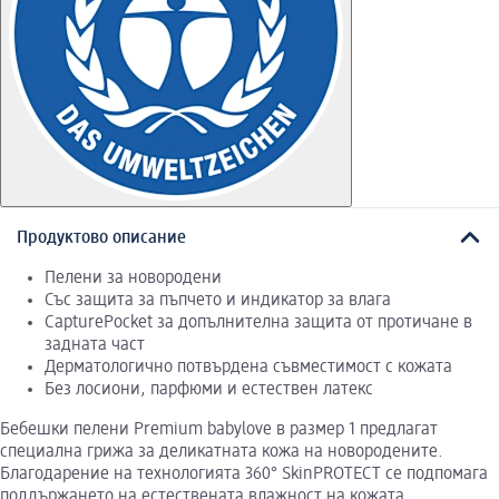
Продуктово описание
Пелени за новородени
Със защита за пъпчето и индикатор за влага
CapturePocket за допълнителна защита от протичане в
задната част
Дерматологично потвърдена съвместимост с кожата
Без лосиони, парфюми и естествен латекс
Бебешки пелени Premium babylove в размер 1 предлагат
специална грижа за деликатната кожа на новородените.
Благодарение на технологията 360° SkinPROTECT се подпомага
поддържането на естествената влажност на кожата.