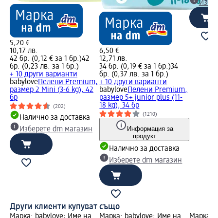
Избе
5,20 €
10,17 лв.
6,50 €
42 бр. (0,12 € за 1 бр.)
42
12,71 лв.
бр. (0,23 лв. за 1 бр.)
34 бр. (0,19 € за 1 бр.)
34
+ 10 други варианти
бр. (0,37 лв. за 1 бр.)
babylove
Пелени Premium,
+ 10 други варианти
размер 2 Мini (3-6 kg), 42
babylove
Пелени Premium,
бр
размер 5+ junior plus (11-
18 kg), 34 бр
(202)
(1210)
Налично за доставка
Информация за
Изберете dm магазин
продукт
Налично за доставка
Изберете dm магазин
Други клиенти купуват също
Марка: babylove; Име на
Марка: babylove; Име на
Марка: b