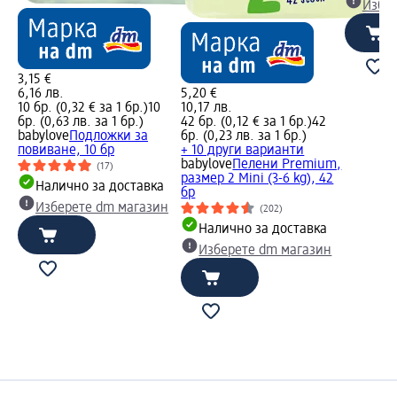
Избе
3,15 €
6,16 лв.
5,20 €
10 бр. (0,32 € за 1 бр.)
10
10,17 лв.
бр. (0,63 лв. за 1 бр.)
42 бр. (0,12 € за 1 бр.)
42
babylove
Подложки за
бр. (0,23 лв. за 1 бр.)
повиване, 10 бр
+ 10 други варианти
babylove
Пелени Premium,
(17)
размер 2 Мini (3-6 kg), 42
Налично за доставка
бр
Изберете dm магазин
(202)
Налично за доставка
Изберете dm магазин