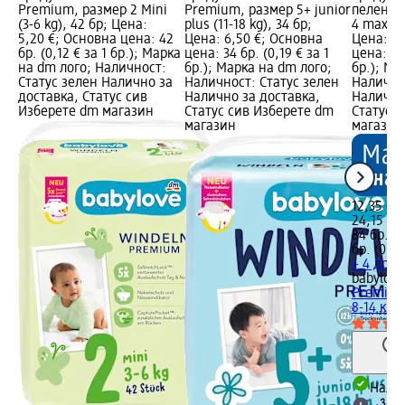
Premium, размер 2 Мini
Premium, размер 5+ junior
пелени 
(3-6 kg), 42 бр; Цена:
plus (11-18 kg), 34 бр;
4 maxi, 8
5,20 €; Основна цена: 42
Цена: 6,50 €; Основна
Цена: 12
бр. (0,12 € за 1 бр.); Марка
цена: 34 бр. (0,19 € за 1
цена: 84 
на dm лого; Наличност:
бр.); Марка на dm лого;
бр.); Ма
Статус зелен Налично за
Наличност: Статус зелен
Налично
доставка, Статус сив
Налично за доставка,
Налично
Изберете dm магазин
Статус сив Изберете dm
Статус 
магазин
магазин
12,35 €
24,15 лв
84 бр. (0
бр. (0,29
+ 4 друг
babylove
Premium
8-14 кг, 
Налич