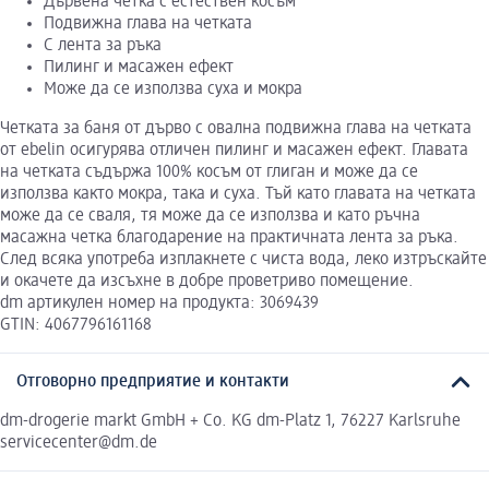
Дървена четка с естествен косъм
Подвижна глава на четката
С лента за ръка
Пилинг и масажен ефект
Може да се използва суха и мокра
Четката за баня от дърво с овална подвижна глава на четката
от еbelin осигурява отличен пилинг и масажен ефект. Главата
на четката съдържа 100% косъм от глиган и може да се
използва както мокра, така и суха. Тъй като главата на четката
може да се сваля, тя може да се използва и като ръчна
масажна четка благодарение на практичната лента за ръка.
След всяка употреба изплакнете с чиста вода, леко изтръскайте
и окачете да изсъхне в добре проветриво помещение.
dm артикулен номер на продукта: 3069439
GTIN: 4067796161168
Отговорно предприятие и контакти
dm-drogerie markt GmbH + Co. KG dm-Platz 1, 76227 Karlsruhe
servicecenter@dm.de