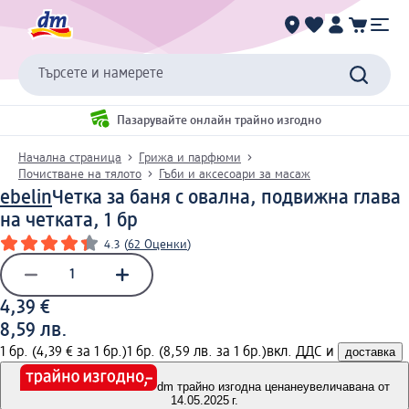
Търсете и намерете
Пазарувайте онлайн трайно изгодно
Начална страница
Грижа и парфюми
Почистване на тялото
Гъби и аксесоари за масаж
ebelin
Четка за баня с овална, подвижна глава
на четката, 1 бр
4.3
(
62 Оценки
)
4,39 €
8,59 лв.
1 бр. (4,39 € за 1 бр.)
1 бр. (8,59 лв. за 1 бр.)
вкл. ДДС и
доставка
dm трайно изгодна цена
неувеличавана от
14.05.2025 г.