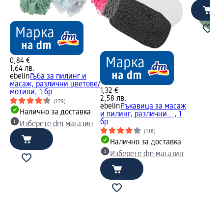
0,84 €
1,64 лв.
ebelin
Гъба за пилинг и
масаж, различни цветове/
1,32 €
мотиви, 1 бр
2,58 лв.
(179)
ebelin
Ръкавица за масаж
Налично за доставка
и пилинг, различни..., 1
бр
Изберете dm магазин
(118)
Налично за доставка
Изберете dm магазин