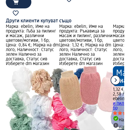
Други клиенти купуват също
Марка: ebelin; Име на
Марка: ebelin; Име на
Марка: e
продукта: Гъба за пилинг
продукта: Ръкавица за
продукт
и масаж, различни
масаж и пилинг, различни
масаж и
цветове/мотиви, 1 бр;
цветове/мотиви, 1 бр;
цветове/
Цена: 0,84 €; Марка на dm
Цена: 1,32 €; Марка на dm
Цена: 1,
лого; Наличност: Статус
лого; Наличност: Статус
лого; На
зелен Налично за
зелен Налично за
зелен Н
доставка, Статус сив
доставка, Статус сив
доставка
Изберете dm магазин
Изберете dm магазин
Изберет
1,32 €
2,58 лв.
ebelin
Ръ
и пилинг
бр
Налич
Избе