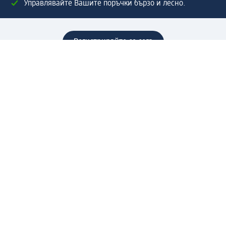
Управлявайте Вашите поръчки бързо и лесно.
Регистрирайте се сега
Помощ
Предимства & Услуги
Център за обслужване на клиенти
Доставка & Изпращане
Връщане на стока
За dm концерна
За нас
Нашата отговорност
Работа в dm
Преса
Маршрут до Централен офис
dm Централен склад
Продуктов свят
dm Свят