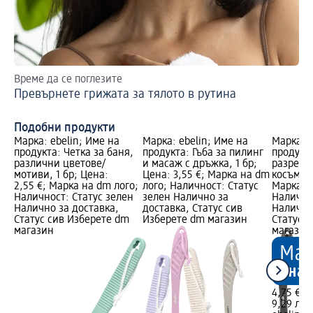
Време да се поглезите
Ba
Превърнете грижата за тялото в рутина
Ba
уд
Подобни продукти
Марка: ebelin; Име на
Марка: ebelin; Име на
Марка: e
продукта: Четка за баня,
продукта: Гъба за пилинг
продукта
различни цветове/
и масаж с дръжка, 1 бр;
разресв
мотиви, 1 бр; Цена:
Цена: 3,55 €; Марка на dm
косъм, 1
2,55 €; Марка на dm лого;
лого; Наличност: Статус
Марка н
Наличност: Статус зелен
зелен Налично за
Налично
Налично за доставка,
доставка, Статус сив
Налично
Статус сив Изберете dm
Изберете dm магазин
Статус 
магазин
магазин
4,75 €
9,29 лв.