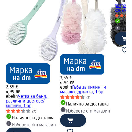
ebelin
Че
разресв
косъм, 1
Налич
Избе
3,55 €
6,94 лв.
2,55 €
ebelin
Гъба за пилинг и
4,99 лв.
масаж с дръжка, 1 бр
ebelin
Четка за баня,
(3)
различни цветове/
Налично за доставка
мотиви, 1 бр
Изберете dm магазин
(7)
Налично за доставка
Изберете dm магазин