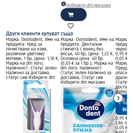
Изберете dm магазин
Други клиенти купуват също
Марка: Dontodent; Име на
Марка: Dontodent; Име на
Марка: 
продукта: Уред за
продукта: Дентални
продукта
почистване на език,
стикчета с конец без
черно пр
различни цветове/
восък, 40 бр; Цена: 1,22 €;
0,95 €; 
мотиви, 1 бр; Цена: 1,10 €;
Основна цена: 40 бр.
0,05 kg (
Марка на dm лого;
(0,03 € за 1 бр.); Марка на
Марка н
Наличност: Статус зелен
dm лого; Наличност:
Предупр
Налично за доставка,
Статус зелен Налично за
опаснос
Статус сив Изберете dm
доставка, Статус сив
дразнен
Изберете dm магазин
Статус 
доставка
Изберет
0,95 €
1,86 лв.
0,05 kg (
kg)
0,05 k