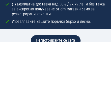
(1) Безплатна доставка над 50 € / 97,79 лв. и без такса
за експресно получаване от dm магазин само за
регистрирани клиенти.
Управлявайте Вашите поръчки бързо и лесно.
Регистрирайте се сега
Помощ
Предимства & Услуги
Център за обслужване на клиенти
Доставка & Изпращане
Връщане на стока
За dm концерна
За нас
Нашата отговорност
Работа в dm
Преса
Маршрут до Централен офис
dm Централен склад