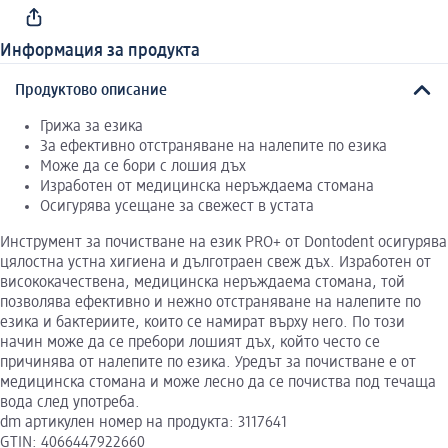
Информация за продукта
Продуктово описание
Грижа за езика
За ефективно отстраняване на налепите по езика
Може да се бори с лошия дъх
Изработен от медицинска неръждаема стомана
Осигурява усещане за свежест в устата
Инструмент за почистване на език PRO+ от Dontodent осигурява
цялостна устна хигиена и дълготраен свеж дъх. Изработен от
висококачествена, медицинска неръждаема стомана, той
позволява ефективно и нежно отстраняване на налепите по
езика и бактериите, които се намират върху него. По този
начин може да се пребори лошият дъх, който често се
причинява от налепите по езика. Уредът за почистване е от
медицинска стомана и може лесно да се почиства под течаща
вода след употреба.
dm артикулен номер на продукта: 3117641
GTIN: 4066447922660