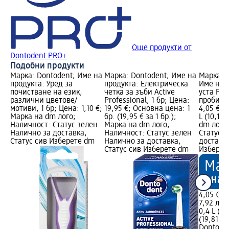
Още продукти от
Dontodent PRO+
Подобни продукти
Марка: Dontodent; Име на
Марка: Dontodent; Име на
Марка: 
продукта: Уред за
продукта: Електрическа
Име на п
почистване на език,
четка за зъби Active
уста Pro
различни цветове/
Professional, 1 бр; Цена:
пробиоти
мотиви, 1 бр; Цена: 1,10 €;
19,95 €; Основна цена: 1
4,05 €; 
Марка на dm лого;
бр. (19,95 € за 1 бр.);
L (10,13 
Наличност: Статус зелен
Марка на dm лого;
dm лого
Налично за доставка,
Наличност: Статус зелен
Статус 
Статус сив Изберете dm
Налично за доставка,
доставка
Статус сив Изберете dm
Изберет
4,05 €
7,92 лв.
0,4 L (10,
(19,81 лв
Dontode