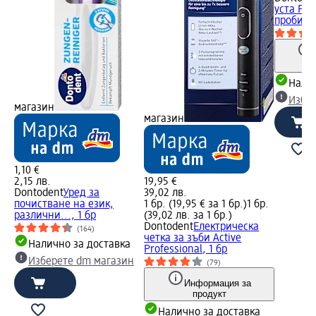
уста Pro
пробиот
Налич
Избе
магазин
магазин
1,10 €
2,15 лв.
19,95 €
Dontodent
Уред за
39,02 лв.
почистване на език,
1 бр. (19,95 € за 1 бр.)
1 бр.
различни..., 1 бр
(39,02 лв. за 1 бр.)
Dontodent
Електрическа
(164)
четка за зъби Active
Налично за доставка
Professional, 1 бр
Изберете dm магазин
(79)
Информация за
продукт
Налично за доставка