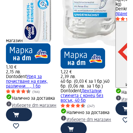
kg)
Denkmit
пране, 5
магазин
1,10 €
2,15 лв.
1,22 €
Dontodent
Уред за
2,39 лв.
почистване на език,
40 бр. (0,03 € за 1 бр.)
40
Инф
различни..., 1 бр
бр. (0,06 лв. за 1 бр.)
Dontodent
Дентални
(164)
Налич
стикчета с конец без
Налично за доставка
Избе
восък, 40 бр
Изберете dm магазин
(247)
Налично за доставка
Изберете dm магазин