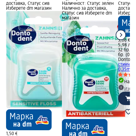
доставка, Статус сив
Наличност: Статус зелен
Статус 
Изберете dm магазин
Налично за доставка,
доставка
Статус сив Изберете dm
Изберет
магазин
3,06 €
5,98 лв.
32 бр. (0
бр. (0,20
Dontode
стикчета
0,35mm
Налич
Избе
1,50 €