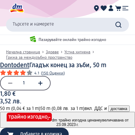
Търсете и намерете
Пазарувайте онлайн трайно изгодно
Начална страница
Здраве
Устна хигиена
Грижа за междузъбно пространство
Dontodent
Гладък конец за зъби, 50 m
4.1
(
150 Оценки
)
1,80 €
3,52 лв.
50 m (0,04 € за 1 m)
50 m (0,08 лв. за 1 m)
вкл. ДДС и
доставка
dm трайно изгодна цена
неувеличавана от
23.09.2023 г.
Добавете в количка