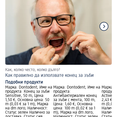
Как, колко често, колко дълго?
Съ
Как правилно да използвате конец за зъби
Те
Подобни продукти
Марка: Dontodent; Име на
Марка: Dontodent; Име на
Марка: 
продукта: Конец за зъби
продукта:
продукта
Sensitive, 50 m; Цена:
Антибактериален конец
Active+,
1,50 €; Основна цена: 50
за зъби с мента, 100 m;
2,43 €; 
m (0,03 € за 1 m); Марка
Цена: 1,60 €; Основна
m (0,05 
на dm лого; Наличност:
цена: 100 m (0,02 € за 1
Налично
Статус зелен Налично за
m); Марка на dm лого;
Налично
доставка, Статус сив
Наличност: Статус зелен
Статус 