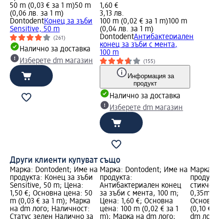
50 m (0,03 € за 1 m)
50 m
1,60 €
(0,06 лв. за 1 m)
3,13 лв.
Dontodent
Конец за зъби
100 m (0,02 € за 1 m)
100 m
Sensitive, 50 m
(0,04 лв. за 1 m)
Dontodent
Антибактериален
(261)
конец за зъби с мента,
Налично за доставка
100 m
Изберете dm магазин
(155)
Информация за
продукт
Налично за доставка
Изберете dm магазин
Други клиенти купуват също
Марка: Dontodent; Име на
Марка: Dontodent; Име на
Марка: 
продукта: Конец за зъби
продукта:
продукт
Sensitive, 50 m; Цена:
Антибактериален конец
стикчета
1,50 €; Основна цена: 50
за зъби с мента, 100 m;
0,35mm; 
m (0,03 € за 1 m); Марка
Цена: 1,60 €; Основна
Основна 
на dm лого; Наличност:
цена: 100 m (0,02 € за 1
(0,10 € з
Статус зелен Налично за
m); Марка на dm лого;
dm лого