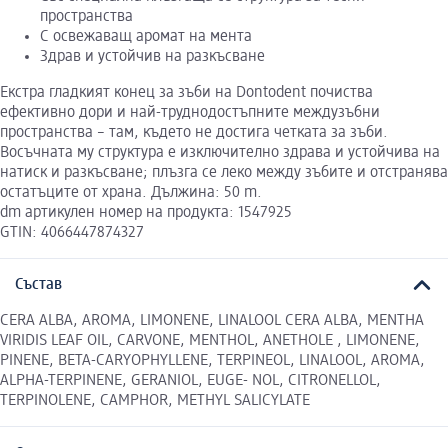
пространства
С освежаващ аромат на мента
Здрав и устойчив на разкъсване
Екстра гладкият конец за зъби на Dontodent почиства
ефективно дори и най-труднодостъпните междузъбни
пространства – там, където не достига четката за зъби.
Восъчната му структура е изключително здрава и устойчива на
натиск и разкъсване; плъзга се леко между зъбите и отстранява
остатъците от храна. Дължина: 50 m.
dm артикулен номер на продукта: 1547925
GTIN: 4066447874327
Състав
CERA ALBA, AROMA, LIMONENE, LINALOOL CERA ALBA, MENTHA
VIRIDIS LEAF OIL, CARVONE, MENTHOL, ANETHOLE , LIMONENE,
PINENE, BETA-CARYOPHYLLENE, TERPINEOL, LINALOOL, AROMA,
ALPHA-TERPINENE, GERANIOL, EUGE- NOL, CITRONELLOL,
TERPINOLENE, CAMPHOR, METHYL SALICYLATE