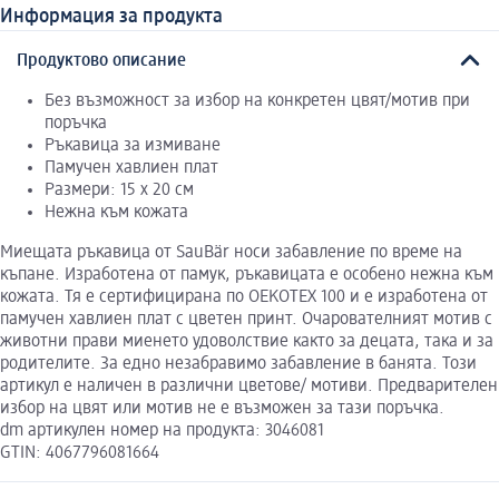
Информация за продукта
Продуктово описание
Без възможност за избор на конкретен цвят/мотив при
поръчка
Ръкавица за измиване
Памучен хавлиен плат
Размери: 15 x 20 см
Нежна към кожата
Миещата ръкавица от SauBär носи забавление по време на
къпане. Изработена от памук, ръкавицата е особено нежна към
кожата. Тя е сертифицирана по OEKOTEX 100 и е изработена от
памучен хавлиен плат с цветен принт. Очарователният мотив с
животни прави миенето удоволствие както за децата, така и за
родителите. За едно незабравимо забавление в банята. Този
артикул е наличен в различни цветове/ мотиви. Предварителен
избор на цвят или мотив не е възможен за тази поръчка.
dm артикулен номер на продукта: 3046081
GTIN: 4067796081664