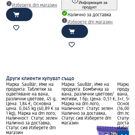
Информация за
Изберете dm магазин
продукт
Налично за доставка
Изберете dm магазин
Други клиенти купуват също
Марка: SauBär; Име на
Марка: SauBär; Име на
Марка: 
продукта: Таблетки за
продукта: Бомбичка за
продукт
оцветяване на вана,
вана, различни цветове/
вана, м
различни цветове, 45 g;
мотиви, 1 бр; Цена: 0,51 €;
3+г, 50 g
Цена: 1,84 €; Основна
Марка на dm лого;
Основна 
цена: 0,045 kg (40,89 € за
Наличност: Статус зелен
(16,00 €
1 kg); Марка на dm лого;
Налично за доставка,
dm лого
Наличност: Статус зелен
Статус сив Изберете dm
Статус 
Налично за доставка,
магазин
доставка
Статус сив Изберете dm
Изберет
магазин