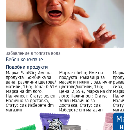
Забавление в топлата вода
Бебешко къпане
Подобни продукти
Марка: SauBär; Име на
Марка: ebelin; Име на
Марка: e
продукта: Бомбичка за
продукта: Ръкавица за
продукт
вана, различни цветове/
масаж и пилинг, различни
ръкавица
мотиви, 1 бр; Цена: 0,51 €;
цветове/мотиви, 1 бр;
сива, 1 б
Марка на dm лого;
Цена: 2,55 €; Марка на dm
Марка н
Наличност: Статус зелен
лого; Наличност: Статус
Налично
Налично за доставка,
зелен Налично за
Налично
Статус сив Изберете dm
доставка, Статус сив
Статус 
магазин
Изберете dm магазин
магазин