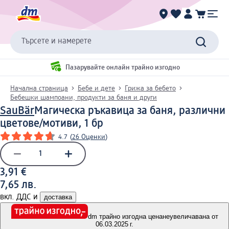
Търсете и намерете
Пазарувайте онлайн трайно изгодно
Начална страница
Бебе и дете
Грижа за бебето
Бебешки шампоани, продукти за баня и други
SauBär
Магическа ръкавица за баня, различни
цветове/мотиви, 1 бр
4.7
(
26 Оценки
)
3,91 €
7,65 лв.
вкл. ДДС и
доставка
dm трайно изгодна цена
неувеличавана от
06.03.2025 г.