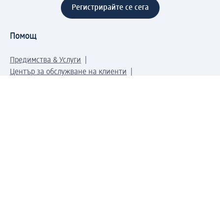
Регистрирайте се сега
Помощ
Предимства & Услуги
Център за обслужване на клиенти
Доставка & Изпращане
Връщане на стока
За dm концерна
За нас
Нашата отговорност
Работа в dm
Преса
Маршрут до Централен офис
dm Централен склад
Продуктов свят
dm Свят