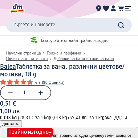
Търсете и намерете
Пазарувайте онлайн трайно изгодно
Начална страница
Грижа и парфюми
Почистване на тялото
Добавки за баня и соли за вана
Balea
Таблетка за вана, различни цветове/
мотиви, 18 g
4.3
(
80 Оценки
)
0,51 €
1,00 лв.
0,018 kg (28,33 € за 1 kg)
0,018 kg (55,41 лв. за 1 kg)
вкл. ДДС и
доставка
dm трайно изгодна цена
неувеличавана от