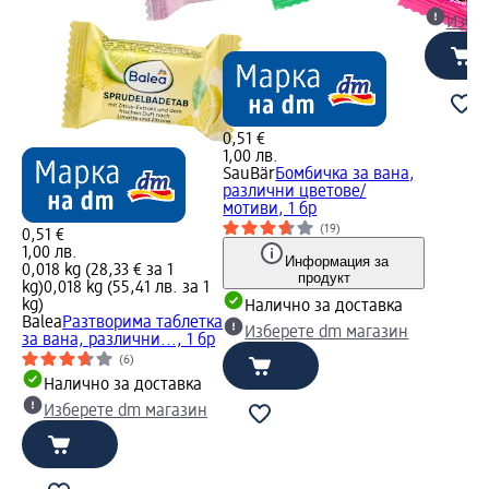
Избе
0,51 €
1,00 лв.
SauBär
Бомбичка за вана,
различни цветове/
мотиви, 1 бр
(19)
0,51 €
1,00 лв.
Информация за
0,018 kg (28,33 € за 1
продукт
kg)
0,018 kg (55,41 лв. за 1
kg)
Налично за доставка
Balea
Разтворима таблетка
Изберете dm магазин
за вана, различни..., 1 бр
(6)
Налично за доставка
Изберете dm магазин