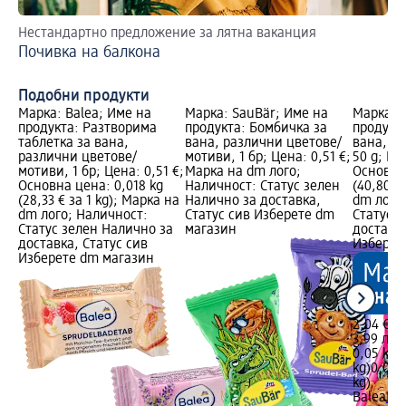
Нестандартно предложение за лятна ваканция
Ba
Почивка на балкона
Ba
уд
Подобни продукти
Марка: Balea; Име на
Марка: SauBär; Име на
Марка: B
продукта: Разтворима
продукта: Бомбичка за
продукт
таблетка за вана,
вана, различни цветове/
вана, р
различни цветове/
мотиви, 1 бр; Цена: 0,51 €;
50 g; Це
мотиви, 1 бр; Цена: 0,51 €;
Марка на dm лого;
Основна 
Основна цена: 0,018 kg
Наличност: Статус зелен
(40,80 €
(28,33 € за 1 kg); Марка на
Налично за доставка,
dm лого
dm лого; Наличност:
Статус сив Изберете dm
Статус 
Статус зелен Налично за
магазин
доставка
доставка, Статус сив
Изберет
Изберете dm магазин
2,04 €
3,99 лв.
0,05 kg (
kg)
0,05 k
kg)
Balea
Бо