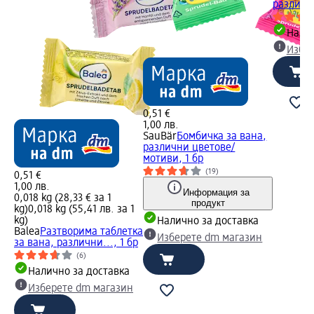
различн
Налич
Избе
0,51 €
1,00 лв.
SauBär
Бомбичка за вана,
различни цветове/
мотиви, 1 бр
(19)
0,51 €
1,00 лв.
Информация за
0,018 kg (28,33 € за 1
продукт
kg)
0,018 kg (55,41 лв. за 1
kg)
Налично за доставка
Balea
Разтворима таблетка
Изберете dm магазин
за вана, различни..., 1 бр
(6)
Налично за доставка
Изберете dm магазин