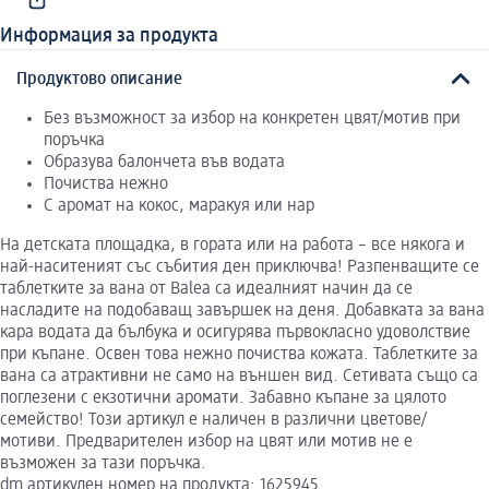
Информация за продукта
Продуктово описание
Без възможност за избор на конкретен цвят/мотив при
поръчка
Образува балончета във водата
Почиства нежно
С аромат на кокос, маракуя или нар
На детската площадка, в гората или на работа – все някога и
най-наситеният със събития ден приключва! Разпенващите се
таблетките за вана от Balea са идеалният начин да се
насладите на подобаващ завършек на деня. Добавката за вана
кара водата да бълбука и осигурява първокласно удоволствие
при къпане. Освен това нежно почиства кожата. Таблетките за
вана са атрактивни не само на външен вид. Сетивата също са
поглезени с екзотични аромати. Забавно къпане за цялото
семейство! Този артикул е наличен в различни цветове/
мотиви. Предварителен избор на цвят или мотив не е
възможен за тази поръчка.
dm артикулен номер на продукта: 1625945