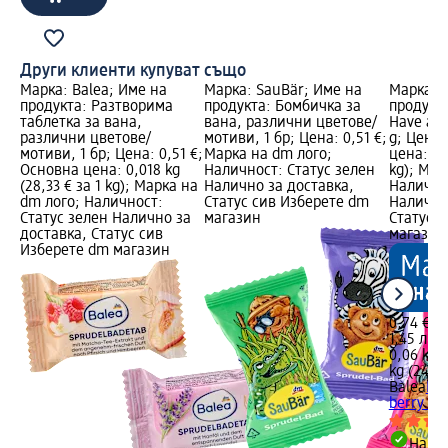
Други клиенти купуват също
Марка: Balea; Име на
Марка: SauBär; Име на
Марка: B
продукта: Разтворима
продукта: Бомбичка за
продукта
таблетка за вана,
вана, различни цветове/
Have a b
различни цветове/
мотиви, 1 бр; Цена: 0,51 €;
g; Цена:
мотиви, 1 бр; Цена: 0,51 €;
Марка на dm лого;
цена: 0,0
Основна цена: 0,018 kg
Наличност: Статус зелен
kg); Мар
(28,33 € за 1 kg); Марка на
Налично за доставка,
Налично
dm лого; Наличност:
Статус сив Изберете dm
Налично
Статус зелен Налично за
магазин
Статус 
доставка, Статус сив
магазин
Изберете dm магазин
0,74 €
1,45 лв.
0,06 kg (
kg (24,12
Balea
Пуд
berry go
Налич