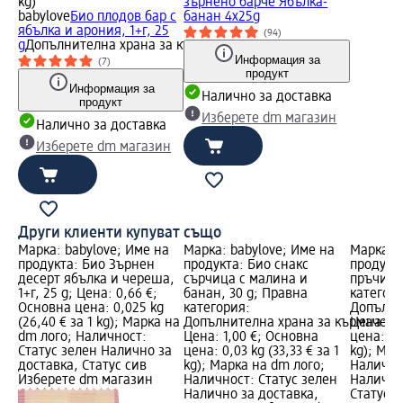
kg)
зърнено барче Ябълка-
babylove
Био плодов бар с
банан 4x25g
ябълка и арония, 1+г, 25
(94)
g
Допълнителна храна за кърмачета
Информация за
(7)
продукт
Информация за
Налично за доставка
продукт
Изберете dm магазин
Налично за доставка
Изберете dm магазин
Други клиенти купуват също
Марка: babylove; Име на
Марка: babylove; Име на
Марка: b
продукта: Био Зърнен
продукта: Био снакс
продукт
десерт ябълка и череша,
сърчица с малина и
пръчици,
1+г, 25 g; Цена: 0,66 €;
банан, 30 g; Правна
категори
Основна цена: 0,025 kg
категория:
Допълни
(26,40 € за 1 kg); Марка на
Допълнителна храна за кърмачета
Цена: 0,
dm лого; Наличност:
Цена: 1,00 €; Основна
цена: 0,0
Статус зелен Налично за
цена: 0,03 kg (33,33 € за 1
kg); Мар
доставка, Статус сив
kg); Марка на dm лого;
Налично
Изберете dm магазин
Наличност: Статус зелен
Налично
Налично за доставка,
Статус 