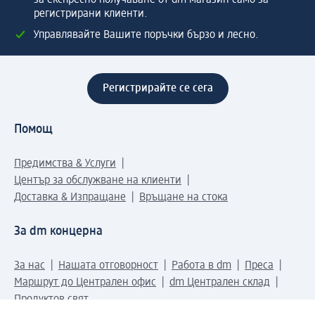
за експресно получаване от dm магазин само за
регистрирани клиенти.
Управлявайте Вашите поръчки бързо и лесно.
Регистрирайте се сега
Помощ
Предимства & Услуги
Център за обслужване на клиенти
Доставка & Изпращане
Връщане на стока
За dm концерна
За нас
Нашата отговорност
Работа в dm
Преса
Маршрут до Централен офис
dm Централен склад
Продуктов свят