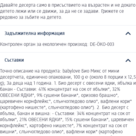
Давайте десерта само в присъствието на възрастен и не докато
детето лежи или се движи, за да не се задави. Грижете се
редовно за зъбите на детето.
Задължителна информация
Контролен орган за екологичен произход: DE-ÖKO-003
Съставки
Точно описание на продукта: babylove Био Микс от мини
десертчета, единично опаковани, 100 g ℮ (около 8 порции х 12,5
g); За деца над 1 година. 1. Био десерт с овесени ядки, ябълка и
банан - Съставки: 41% концентрат на сок от ябълки*, 32%
ОВЕСЕНИ ЯДКИ*, 9% сушени банани*, оризово брашно*,
царевичен корнфлейкс*, слънчогледово олио*, вафлени кори*
(картофено нишесте*, слънчогледово олио*). 2. Био десерт с
ябълка, банан и вишна: - Съставки: 34% концентрат на сок от
ябълки*, 21% ОВЕСЕНИ ЯДКИ*, 15% сушени банани*, царевичен
корнфлейкс*, картофено нишесте*, 7% концентрат на сок от
вишни*, слънчогледово олио*, вафлени кори* (картофено