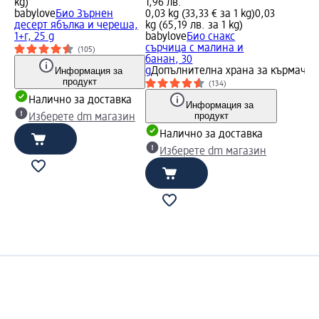
kg)
1,96 лв.
babylove
Био Зърнен
0,03 kg (33,33 € за 1 kg)
0,03
десерт ябълка и череша,
kg (65,19 лв. за 1 kg)
1+г, 25 g
babylove
Био снакс
сърчица с малина и
(105)
банан, 30
Информация за
g
Допълнителна храна за кърмачет
продукт
(134)
Налично за доставка
Информация за
продукт
Изберете dm магазин
Налично за доставка
Изберете dm магазин