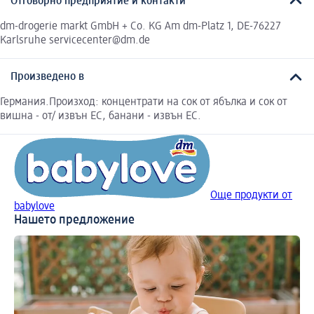
Отговорно предприятие и контакти
dm-drogerie markt GmbH + Co. KG Am dm-Platz 1, DE-76227
Karlsruhe servicecenter@dm.de
Произведено в
Германия.Произход: концентрати на сок от ябълка и сок от
вишна - от/ извън ЕС, банани - извън ЕС.
Още продукти от
babylove
Нашето предложение