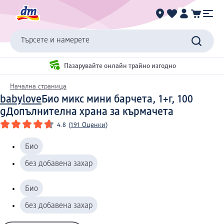
Търсете и намерете
Пазарувайте онлайн трайно изгодно
Начална страница
babylove
Био микс мини барчета, 1+г, 100
g
Допълнителна храна за кърмачета
4.8
(
191 Оценки
)
Био
без добавена захар
Био
без добавена захар