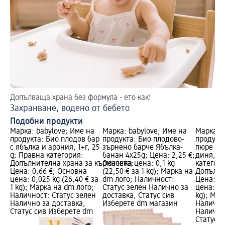
Допълваща храна без формула - ето как!
Бъ
Захранване, водено от бебето
Ид
Подобни продукти
Марка: babylove; Име на
Марка: babylove; Име на
Марка: b
продукта: Био плодов бар
продукта: Био плодово-
продукт
с ябълка и арония, 1+г, 25
зърнено барче Ябълка-
пюре с я
g; Правна категория:
банан 4x25g; Цена: 2,25 €;
диня, 1+
Допълнителна храна за кърмачета;
Основна цена: 0,1 kg
категори
Цена: 0,66 €; Основна
(22,50 € за 1 kg); Марка на
Допълни
цена: 0,025 kg (26,40 € за
dm лого; Наличност:
Цена: 0,
1 kg); Марка на dm лого;
Статус зелен Налично за
цена: 0,1
Наличност: Статус зелен
доставка, Статус сив
kg); Мар
Налично за доставка,
Изберете dm магазин
Налично
Статус сив Изберете dm
Налично
Статус 