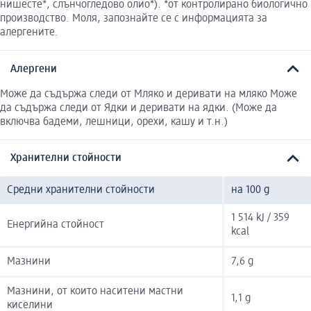
нишесте*, слънчогледово олио*). *от контролирано биологично
производство. Моля, запознайте се с информацията за
алергените.
Алергени
Може да съдържа следи от Мляко и деривати на мляко Може
да съдържа следи от Ядки и деривати на ядки. (Може да
включва бадеми, лешници, орехи, кашу и т.н.)
Хранителни стойности
Средни хранителни стойности
на 100 g
1 514 kJ / 359
Енергийна стойност
kcal
Мазнини
7,6 g
Мазнини, от които наситени мастни
1,1 g
киселини