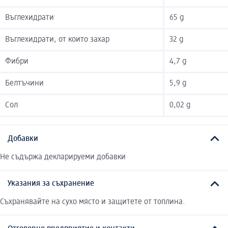
Въглехидрати
65 g
Въглехидрати, от които захар
32 g
Фибри
4,7 g
Белтъчини
5,9 g
Сол
0,02 g
Добавки
Не съдържа декларируеми добавки
Указания за съхранение
Съхранявайте на сухо място и защитете от топлина.