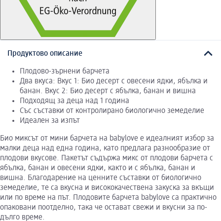
Продуктово описание
Плодово-зърнени барчета
Два вкуса: Вкус 1: Био десерт с овесени ядки, ябълка и
банан. Вкус 2: Био десерт с ябълка, банан и вишна
Подходящ за деца над 1 година
Със съставки от контролирано биологично земеделие
Идеален за изпът
Био миксът от мини барчета на babylove е идеалният избор за
малки деца над една година, като предлага разнообразие от
плодови вкусове. Пакетът съдържа микс от плодови барчета с
ябълка, банан и овесени ядки, както и с ябълка, банан и
вишна. Благодарение на ценните съставки от биологично
земеделие, те са вкусна и висококачествена закуска за вкъщи
или по време на път. Плодовите барчета babylove са практично
опаковани поотделно, така че остават свежи и вкусни за по-
дълго време.