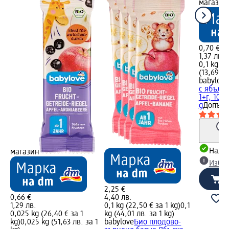
магазин
0,70 €
1,37 лв.
0,1 kg (7
(13,69 лв
babylove
с ябълка
1+г, 100
g
Допълн
Налич
магазин
Избе
2,25 €
0,66 €
4,40 лв.
1,29 лв.
0,1 kg (22,50 € за 1 kg)
0,1
0,025 kg (26,40 € за 1
kg (44,01 лв. за 1 kg)
kg)
0,025 kg (51,63 лв. за 1
babylove
Био плодово-