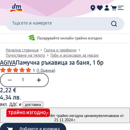
Търсете и намерете
Пазарувайте онлайн трайно изгодно
Начална страница
Грижа и парфюми
Почистване на тялото
Гъби и аксесоари за масаж
AGIVA
Памучна ръкавица за баня, 1 бр
5
(
1 Оценка
)
2,22 €
4,34 лв.
вкл. ДДС и
доставка
dm трайно изгодна цена
неувеличавана от
21.11.2024 г.
Добавете в количка