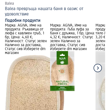
Balea
Вр
Balea превръща нашата баня в оазис от
Пр
удоволствие
Подобни продукти
Марка: AGIVA; Име на
Марка: AGIVA; Име на
Марка: 
продукта: Ръкавица от
продукта: Гъба луфа за
продукта
люфа с хавлиен гръб, 1
баня с дръжка, 1 бр; Цена:
тяло Люф
бр; Цена: 4,60 €;
4,32 €; Наличност: Статус
3,20 €; 
Наличност: Статус зелен
зелен Налично за
зелен Н
Налично за доставка,
доставка, Статус сив
доставка
Статус сив Изберете dm
Изберете dm магазин
Изберет
магазин