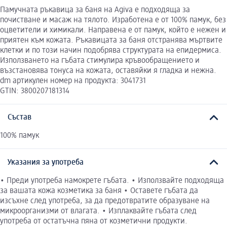
Памучната ръкавица за баня на Agiva е подходяща за
почистване и масаж на тялото. Изработена е от 100% памук, без
оцветители и химикали. Направена е от памук, който е нежен и
приятен към кожата. Ръкавицата за баня отстранява мъртвите
клетки и по този начин подобрява структурата на епидермиса.
Използването на гъбата стимулира кръвообращението и
възстановява тонуса на кожата, оставяйки я гладка и нежна.
dm артикулен номер на продукта: 3041731
GTIN: 3800207181314
Състав
100% памук
Указания за употреба
• Преди употреба намокрете гъбата. • Използвайте подходяща
за вашата кожа козметика за баня • Оставете гъбата да
изсъхне след употреба, за да предотвратите образуване на
микроорганизми от влагата. • Изплаквайте гъбата след
употреба от остатъчна пяна от козметични продукти.