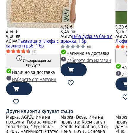
4,32 €
3,20 €
4,60 €
8,45 лв.
6,26 лв.
9,00 лв.
AGIVA
Гъба луфа за баня с
AGIVA
Гъ
AGIVA
Ръкавица от люфа с
дръжка, 1 бр
Люфа, 1
хавлиен гръб, 1 бр
(0)
(5)
Налично за доставка
Информация за
Изберете dm магазин
продукт
Налич
Налично за доставка
Избе
Изберете dm магазин
Други клиенти купуват също
Марка: AGIVA; Име на
Марка: Dove; Име на
Марка: a
продукта: Гъба за лице и
продукта: Крем-сапун
продукт
тяло Люфа, 1 бр; Цена:
Gentle Еxfoliating, 90 g;
дамски 
3,20 €; Наличност: Статус
Цена: 1,05 €; Основна
Plus, 22