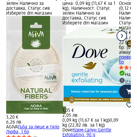
зелен Налично за
цена: 0,09 kg (11,67 € за 1
Основна 
доставка, Статус сив
kg); Наличност: Статус
(0,12 € з
Изберете dm магазин
зелен Налично за
Налично
доставка, Статус сив
Налично
Изберете dm магазин
Статус 
магазин
2,53 €
4,95 лв.
22 бр. (0
бр. (0,23
always
Е
превръзк
бр
Налич
Избе
1,05 €
2,05 лв.
3,20 €
0,09 kg (11,67 € за 1 kg)
0,09
6,26 лв.
kg (22,82 лв. за 1 kg)
AGIVA
Гъба за лице и тяло
Dove
Крем-сапун Gentle
Люфа, 1 бр
Еxfoliating, 90 g