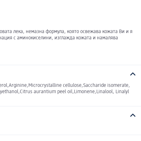
говата лека, немазна формула, която освежава кожата Ви и я
инация с аминокиселини, изглажда кожата и намалява
erol,Arginine,Microcrystalline cellulose,Saccharide isomerate,
yethanol,Citrus aurantium peel oil,Limonene,Linalool, Linalyl