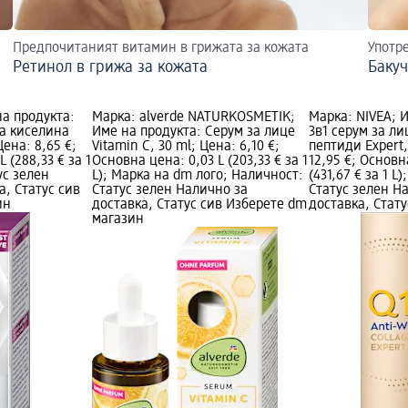
Предпочитаният витамин в грижата за кожата
Употр
Ретинол в грижа за кожата
Бакуч
на продукта:
Марка: alverde NATURKOSMETIK;
Марка: NIVEA; 
а киселина
Име на продукта: Серум за лице
3в1 серум за ли
 Цена: 8,65 €;
Vitamin C, 30 ml; Цена: 6,10 €;
пептиди Expert,
 (288,33 € за 1
Основна цена: 0,03 L (203,33 € за 1
12,95 €; Основн
ус зелен
L); Марка на dm лого; Наличност:
(431,67 € за 1 L
а, Статус сив
Статус зелен Налично за
Статус зелен Н
ин
доставка, Статус сив Изберете dm
доставка, Стат
магазин