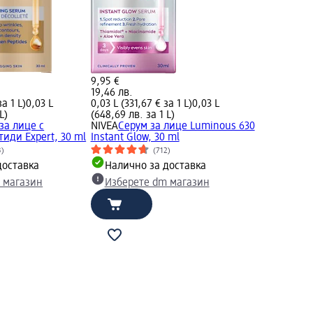
9,95 €
19,46 лв.
за 1 L)
0,03 L
0,03 L (331,67 € за 1 L)
0,03 L
L)
(648,69 лв. за 1 L)
 за лице с
NIVEA
Серум за лице Luminous 630
иди Expert, 30 ml
Instant Glow, 30 ml
3)
(712)
доставка
Налично за доставка
 магазин
Изберете dm магазин