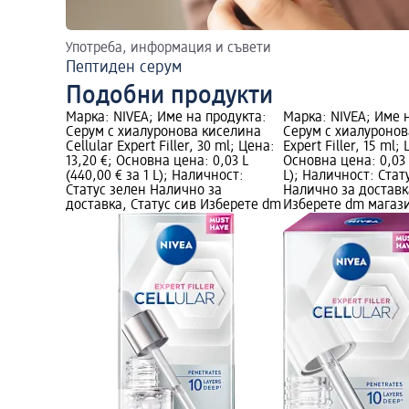
Употреба, информация и съвети
Пептиден серум
Подобни продукти
Марка: NIVEA; Име на продукта:
Марка: NIVEA; Име 
Серум с хиалуронова киселина
Серум с хиалуронов
Cellular Expert Filler, 30 ml; Цена:
Expert Filler, 15 ml;
13,20 €; Основна цена: 0,03 L
Основна цена: 0,03 L
(440,00 € за 1 L); Наличност:
L); Наличност: Стат
Статус зелен Налично за
Налично за доставк
доставка, Статус сив Изберете dm
Изберете dm магаз