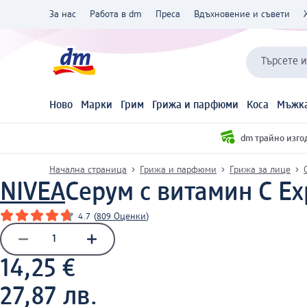
За нас
Работа в dm
Преса
Вдъхновение и съвети
Търсете 
Ново
Марки
Грим
Грижа и парфюми
Коса
Мъжка
dm трайно изго
Начална страница
Грижа и парфюми
Грижа за лице
NIVEA
Серум с витамин C Expe
4.7
(
809 Оценки
)
14,25 €
27,87 лв.