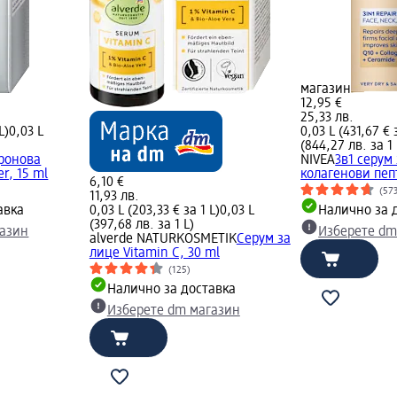
магазин
12,95 €
25,33 лв.
L)
0,03 L
0,03 L (431,67 € 
(844,27 лв. за 1 
уронова
NIVEA
3в1 серум
er, 15 ml
колагенови пепт
6,10 €
(57
11,93 лв.
авка
0,03 L (203,33 € за 1 L)
0,03 L
Налично за 
(397,68 лв. за 1 L)
газин
Изберете dm
alverde NATURKOSMETIK
Серум за
лице Vitamin C, 30 ml
(125)
Налично за доставка
Изберете dm магазин