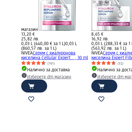
магазин
13,20 €
8,65 €
25,82 лв.
16,92 лв.
0,03 L (440,00 € за 1 L)
0,03 L
0,03 L (288,33 € за 1 
(860,57 лв. за 1 L)
(563,92 лв. за 1 L)
NIVEA
Серум с хиалуронова
NIVEA
Серум с хиал
киселина Cellular Expert..., 30 ml
киселина Expert Fill
(761)
(32)
Налично за доставка
Налично за дост
Изберете dm магазин
Изберете dm ма