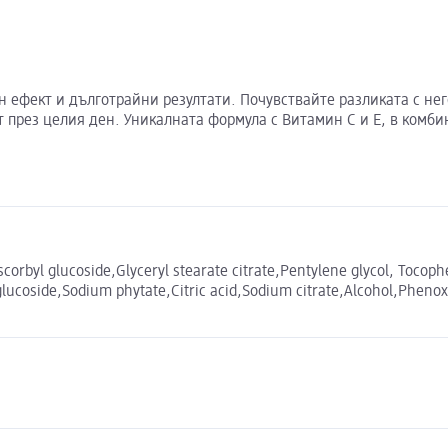
вен ефект и дълготрайни резултати. Почувствайте разликата с не
т през целия ден. Уникалната формула с Витамин C и Е, в комб
orbyl glucoside,Glyceryl stearate citrate,Pentylene glycol, Tocoph
glucoside,Sodium phytate,Citric acid,Sodium citrate,Alcohol,Phenox