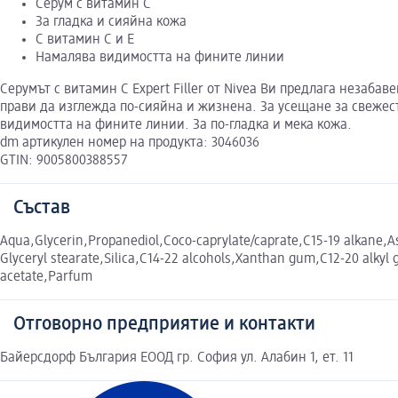
Серум с витамин C
За гладка и сияйна кожа
С витамин C и Е
Намалява видимостта на фините линии
Серумът с витамин C Expert Filler от Nivea Ви предлага незаба
прави да изглежда по-сияйна и жизнена. За усещане за свежес
видимостта на фините линии. За по-гладка и мека кожа.
dm артикулен номер на продукта: 3046036
GTIN: 9005800388557
Състав
Aqua,Glycerin,Propanediol,Coco-caprylate/caprate,C15-19 alkane,Asc
Glyceryl stearate,Silica,C14-22 alcohols,Xanthan gum,C12-20 alkyl 
acetate,Parfum
Отговорно предприятие и контакти
Байерсдорф България ЕООД гр. София ул. Алабин 1, ет. 11