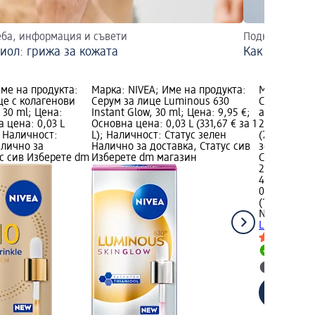
еба, информация и съвети
Подкрепете ко
иол: грижа за кожата
Как да заба
Име на продукта:
Марка: NIVEA; Име на продукта:
Марка: NIV
це с колагенови
Серум за лице Luminous 630
Серум за ли
 30 ml; Цена:
Instant Glow, 30 ml; Цена: 9,95 €;
anti-age & 
а цена: 0,03 L
Основна цена: 0,03 L (331,67 € за 1
21,40 €; Ос
); Наличност:
L); Наличност: Статус зелен
(713,33 € за
алично за
Налично за доставка, Статус сив
зелен Нали
ус сив Изберете dm
Изберете dm магазин
Статус сив
21,40 €
41,85 лв.
0,03 L (713,3
(1 395,15 лв.
NIVEA
Серум
Luminous an
Налично
Изберет