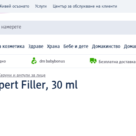
Живей осъзнато
Услуги
Център за обслужване на клиенти
и намерете
 козметика
Здраве
Храна
Бебе и дете
Домакинство
Дома
дно
dm babybonus
Безплатна доставка н
Серуми и ампули за лице
rt Filler, 30 ml