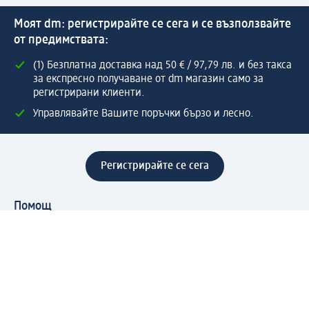
Моят dm: регистрирайте се сега и се възползвайте
от предимствата:
(1) Безплатна доставка над 50 € / 97,79 лв. и без такса
за експресно получаване от dm магазин само за
регистрирани клиенти.
Управлявайте Вашите поръчки бързо и лесно.
Регистрирайте се сега
Помощ
Предимства & Услуги
Център за обслужване на клиенти
Доставка & Изпращане
Връщане на стока
За dm концерна