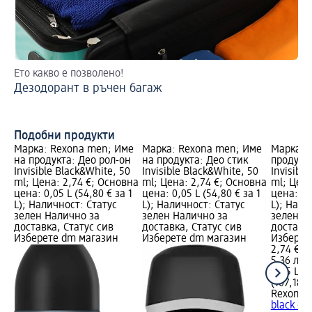
Ето какво е позволено!
2 
Дезодорант в ръчен багаж
На
Подобни продукти
Марка: Rexona men; Име
Марка: Rexona men; Име
Марка: 
на продукта: Део рол-он
на продукта: Део стик
продукта
Invisible Black&White, 50
Invisible Black&White, 50
Invisible
ml; Цена: 2,74 €; Основна
ml; Цена: 2,74 €; Основна
ml; Цена
цена: 0,05 L (54,80 € за 1
цена: 0,05 L (54,80 € за 1
цена: 0,0
L); Наличност: Статус
L); Наличност: Статус
L); Нали
зелен Налично за
зелен Налично за
зелен Н
доставка, Статус сив
доставка, Статус сив
доставка
Изберете dm магазин
Изберете dm магазин
Изберет
2,74 €
5,36 лв.
0,05 L (5
(107,18 л
Rexona
Д
black + 