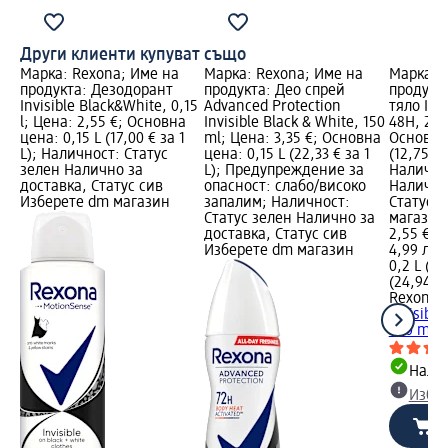
Други клиенти купуват също
Марка: Rexona; Име на
Марка: Rexona; Име на
Марка: 
продукта: Дезодорант
продукта: Деo спрей
продукта
Invisible Black&White, 0,15
Advanced Protection
тяло Inv
l; Цена: 2,55 €; Основна
Invisible Black & White, 150
48H, 200
цена: 0,15 L (17,00 € за 1
ml; Цена: 3,35 €; Основна
Основна 
L); Наличност: Статус
цена: 0,15 L (22,33 € за 1
(12,75 € 
зелен Налично за
L); Предупреждение за
Налично
доставка, Статус сив
опасност: слабо/високо
Налично
Изберете dm магазин
запалим; Наличност:
Статус 
Статус зелен Налично за
магазин
доставка, Статус сив
2,55 €
Изберете dm магазин
4,99 лв.
0,2 L (12
(24,94 лв
Rexona
Д
Invisibl
200 ml
Налич
Избе