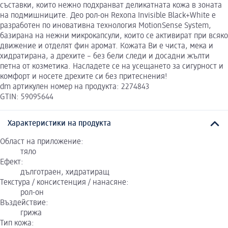
съставки, които нежно подхранват деликатната кожа в зоната
на подмишниците. Део рол-он Rexona Invisible Black+White е
разработен по иновативна технология MotionSense System,
базирана на нежни микрокапсули, които се активират при всяко
движение и отделят фин аромат. Кожата Ви е чиста, мека и
хидратирана, а дрехите – без бели следи и досадни жълти
петна от козметика. Насладете се на усещането за сигурност и
комфорт и носете дрехите си без притеснения!
dm артикулен номер на продукта: 2274843
GTIN: 59095644
Характеристики на продукта
Област на приложение:
тяло
Ефект:
дълготраен, хидратиращ
Текстура / консистенция / нанасяне:
рол-он
Въздействие:
грижа
Тип кожа: