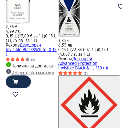
2,55 €
4,99 лв.
0,15 L (17,00 € за 1 L)
0,15 L
(33,25 лв. за 1 L)
3,35 €
Rexona
Дезодорант
6,55 лв.
Invisible Black&White, 0,15
0,15 L (22,33 € за 1 L)
0,15 L
l
(43,67 лв. за 1 L)
Rexona
Деo спрей
(5)
Advanced Protection
Налично за доставка
Invisible Black &..., 150 ml
Изберете dm магазин
(5)