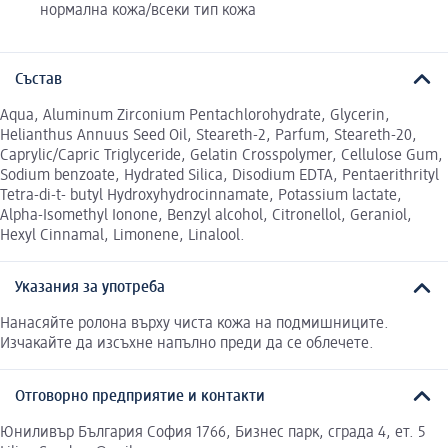
нормална кожа/всеки тип кожа
Състав
Aqua, Aluminum Zirconium Pentachlorohydrate, Glycerin,
Helianthus Annuus Seed Oil, Steareth-2, Parfum, Steareth-20,
Caprylic/Capric Triglyceride, Gelatin Crosspolymer, Cellulose Gum,
Sodium benzoate, Hydrated Silica, Disodium EDTA, Pentaerithrityl
Tetra-di-t- butyl Hydroxyhydrocinnamate, Potassium lactate,
Alpha-Isomethyl Ionone, Benzyl alcohol, Citronellol, Geraniol,
Hexyl Cinnamal, Limonene, Linalool.
Указания за употреба
Нанасяйте ролона върху чиста кожа на подмишниците.
Изчакайте да изсъхне напълно преди да се облечете.
Отговорно предприятие и контакти
Юниливър България София 1766, Бизнес парк, сграда 4, ет. 5