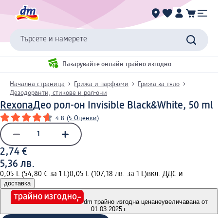
Търсете и намерете
Пазарувайте онлайн трайно изгодно
Начална страница
Грижа и парфюми
Грижа за тяло
Дезодоранти, стикове и рол-они
Rexona
Део рол-он Invisible Black&White, 50 ml
4.8
(
5 Оценки
)
2,74 €
5,36 лв.
0,05 L (54,80 € за 1 L)
0,05 L (107,18 лв. за 1 L)
вкл. ДДС и
доставка
dm трайно изгодна цена
неувеличавана от
01.03.2025 г.