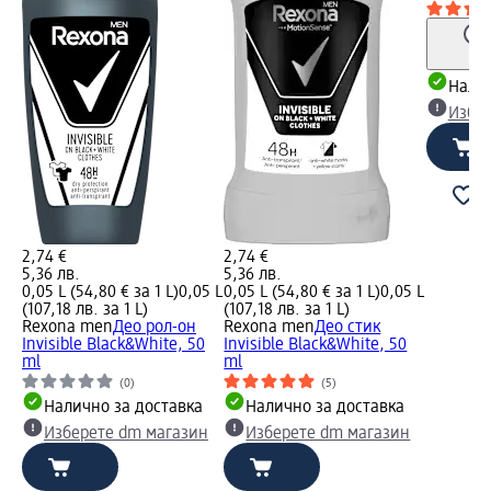
Налич
Избе
2,74 €
2,74 €
5,36 лв.
5,36 лв.
0,05 L (54,80 € за 1 L)
0,05 L
0,05 L (54,80 € за 1 L)
0,05 L
(107,18 лв. за 1 L)
(107,18 лв. за 1 L)
Rexona men
Део рол-он
Rexona men
Део стик
Invisible Black&White, 50
Invisible Black&White, 50
ml
ml
(0)
(5)
Налично за доставка
Налично за доставка
Изберете dm магазин
Изберете dm магазин