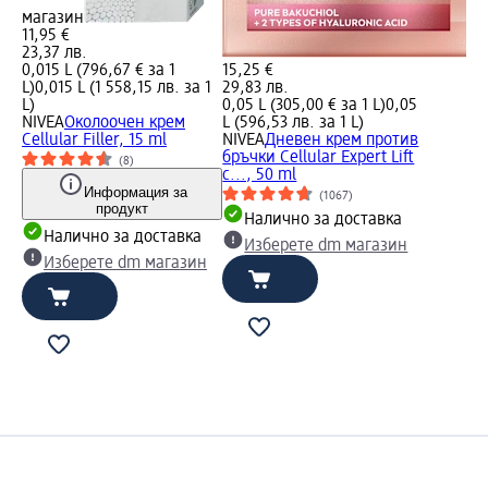
магазин
11,95 €
23,37 лв.
0,015 L (796,67 € за 1
15,25 €
L)
0,015 L (1 558,15 лв. за 1
29,83 лв.
L)
0,05 L (305,00 € за 1 L)
0,05
NIVEA
Околоочен крем
L (596,53 лв. за 1 L)
Cellular Filler, 15 ml
NIVEA
Дневен крем против
бръчки Cellular Expert Lift
(8)
с..., 50 ml
Информация за
(1067)
продукт
Налично за доставка
Налично за доставка
Изберете dm магазин
Изберете dm магазин