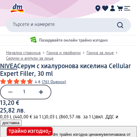
Търсете и намерете
Пазарувайте онлайн трайно изгодно
Начална страница
Грижа и парфюми
Грижа за лице
Серуми и ампули за лице
NIVEA
Серум с хиалуронова киселина Cellular
Expert Filler, 30 ml
4.8
(
761 Оценки
)
13,20 €
25,82 лв.
0,03 L (440,00 € за 1 L)
0,03 L (860,57 лв. за 1 L)
вкл. ДДС и
доставка
dm трайно изгодна цена
неувеличавана от