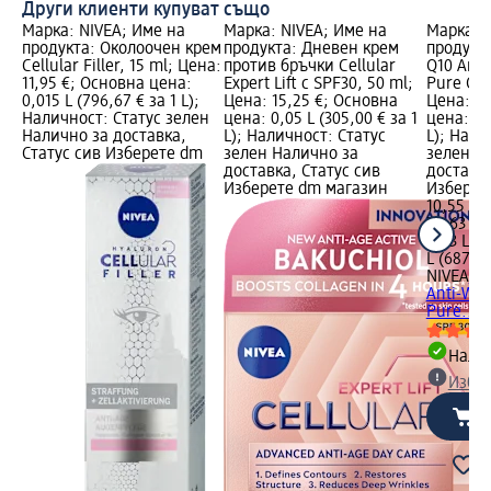
Други клиенти купуват също
Марка: NIVEA; Име на
Марка: NIVEA; Име на
Марка: 
продукта: Околоочен крем
продукта: Дневен крем
продукта
Cellular Filler, 15 ml; Цена:
против бръчки Cellular
Q10 Anti
11,95 €; Основна цена:
Expert Lift с SPF30, 50 ml;
Pure Q10
0,015 L (796,67 € за 1 L);
Цена: 15,25 €; Основна
Цена: 10
Наличност: Статус зелен
цена: 0,05 L (305,00 € за 1
цена: 0,0
Налично за доставка,
L); Наличност: Статус
L); Нали
Статус сив Изберете dm
зелен Налично за
зелен Н
доставка, Статус сив
доставка
Изберете dm магазин
Изберет
10,55 €
20,63 лв
0,03 L (3
L (687,81
NIVEA
Се
Anti-Wri
Pure..., 
Налич
Избе