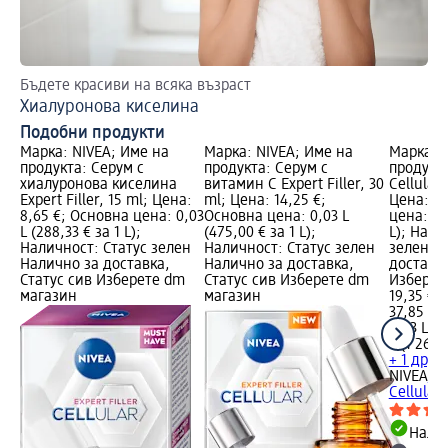
Бъдете красиви на всяка възраст
Уп
Хиалуронова киселина
Пе
Подобни продукти
Марка: NIVEA; Име на
Марка: NIVEA; Име на
Марка: 
продукта: Серум с
продукта: Серум с
продукта
хиалуронова киселина
витамин C Expert Filler, 30
Cellular 
Expert Filler, 15 ml; Цена:
ml; Цена: 14,25 €;
Цена: 19
8,65 €; Основна цена: 0,03
Основна цена: 0,03 L
цена: 0,0
L (288,33 € за 1 L);
(475,00 € за 1 L);
L); Нали
Наличност: Статус зелен
Наличност: Статус зелен
зелен Н
Налично за доставка,
Налично за доставка,
доставка
Статус сив Изберете dm
Статус сив Изберете dm
Изберет
магазин
магазин
19,35 €
37,85 лв
0,03 L (6
L (1 261,5
+ 1 друг
NIVEA
Се
Cellular 
Налич