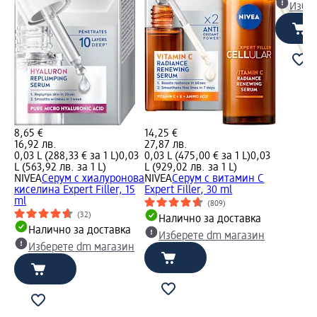
Избе
8,65 €
14,25 €
16,92 лв.
27,87 лв.
0,03 L (288,33 € за 1 L)
0,03
0,03 L (475,00 € за 1 L)
0,03
L (563,92 лв. за 1 L)
L (929,02 лв. за 1 L)
NIVEA
Серум с хиалуронова
NIVEA
Серум с витамин C
киселина Expert Filler, 15
Expert Filler, 30 ml
ml
(809)
(32)
Налично за доставка
Налично за доставка
Изберете dm магазин
Изберете dm магазин