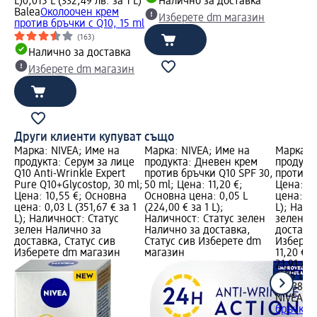
L)
0,015 L (332,49 лв. за 1 L)
Налично за доставка
Balea
Околоочен крем
Изберете dm магазин
против бръчки с Q10, 15 ml
(163)
Налично за доставка
Изберете dm магазин
Други клиенти купуват също
Марка: NIVEA; Име на
Марка: NIVEA; Име на
Марка: 
продукта: Серум за лице
продукта: Дневен крем
продукт
Q10 Anti-Wrinkle Expert
против бръчки Q10 SPF 30,
против б
Pure Q10+Glycostop, 30 ml;
50 ml; Цена: 11,20 €;
Цена: 11
Цена: 10,55 €; Основна
Основна цена: 0,05 L
цена: 0,
цена: 0,03 L (351,67 € за 1
(224,00 € за 1 L);
L); Нали
L); Наличност: Статус
Наличност: Статус зелен
зелен Н
зелен Налично за
Налично за доставка,
доставка
доставка, Статус сив
Статус сив Изберете dm
Изберет
Изберете dm магазин
магазин
11,20 €
21,91 лв.
0,05 L (2
L (438,11
NIVEA
Но
бръчки Q