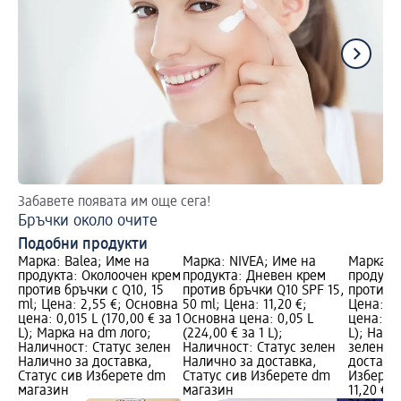
Забавете появата им още сега!
По
Бръчки около очите
Ка
Подобни продукти
Марка: Balea; Име на
Марка: NIVEA; Име на
Марка: 
продукта: Околоочен крем
продукта: Дневен крем
продукт
против бръчки с Q10, 15
против бръчки Q10 SPF 15,
против б
ml; Цена: 2,55 €; Основна
50 ml; Цена: 11,20 €;
Цена: 11
цена: 0,015 L (170,00 € за 1
Основна цена: 0,05 L
цена: 0,
L); Марка на dm лого;
(224,00 € за 1 L);
L); Нали
Наличност: Статус зелен
Наличност: Статус зелен
зелен Н
Налично за доставка,
Налично за доставка,
доставка
Статус сив Изберете dm
Статус сив Изберете dm
Изберет
магазин
магазин
11,20 €