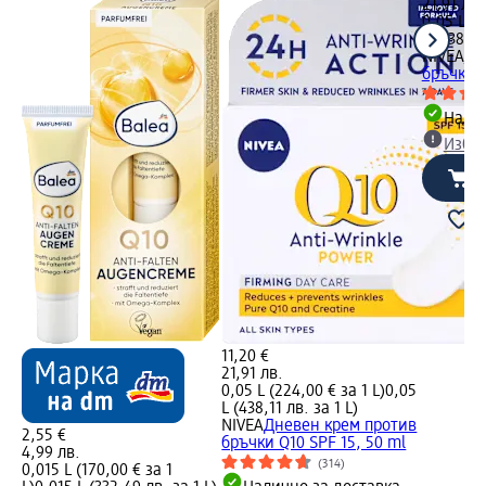
21,91 лв.
0,05 L (2
L (438,11
NIVEA
Но
бръчки Q
Налич
Избе
11,20 €
21,91 лв.
0,05 L (224,00 € за 1 L)
0,05
L (438,11 лв. за 1 L)
NIVEA
Дневен крем против
2,55 €
бръчки Q10 SPF 15, 50 ml
4,99 лв.
(314)
0,015 L (170,00 € за 1