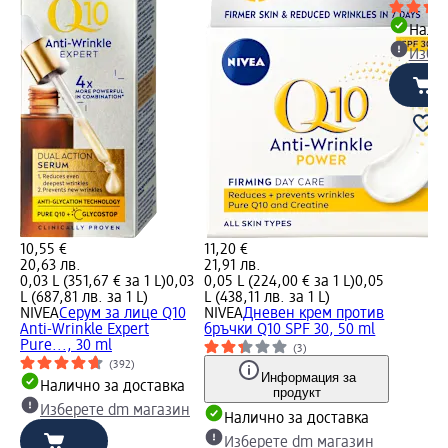
Налич
Избе
10,55 €
11,20 €
20,63 лв.
21,91 лв.
0,03 L (351,67 € за 1 L)
0,03
0,05 L (224,00 € за 1 L)
0,05
L (687,81 лв. за 1 L)
L (438,11 лв. за 1 L)
NIVEA
Серум за лице Q10
NIVEA
Дневен крем против
Anti-Wrinkle Expert
бръчки Q10 SPF 30, 50 ml
Pure..., 30 ml
(3)
(392)
Информация за
Налично за доставка
продукт
Изберете dm магазин
Налично за доставка
Изберете dm магазин