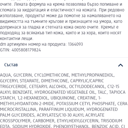
очите. Леката формула на крема позволява бързо попиване и
спомага за хидратация и еластичност на кожата. При редовно
използване, продуктът може да помогне за намаляването на
видимостта на тъмните кръгове и признаците на умора, като
допринася за гладка и стегната кожа около очите. Кремът е
подходящ за всякакъв тип кожа, както и за хора, които носят
контактни лещи.
dm артикулен номер на продукта: 1364093
GTIN: 4005808179824
Състав
AQUA, GLYCERIN, CYCLOMETHICONE, METHYLPROPANEDIOL,
GLYCERYL STEARATE, DIMETHICONE, CAPRYLIC/CAPRIC
TRIGLYCERIDE, CETEARYL ALCOHOL, OCTYLDODECANOL, C12-15
ALKYL BENZOATE, HYDROGENATED VEGETABLE OIL, TALC, TAPIOCA
STARCH, 1,2-HEXANEDIOL, UBIQUINONE, CREATINE, 1-
METHYLHYDANTOIN-2-IMIDE, POTASSIUM CETYL PHOSPHATE, CERA
MICROCRISTALLINA, PARAFFINUM LIQUIDUM, HYDROGENATED
PALM GLYCERIDES, ACRYLATES/C10-30 ALKYL ACRYLATE
CROSSPOLYMER, CARBOMER, ETHYLHEXYLGLYCERIN, TRISODIUM
EDTA, SODIUM HYDROXIDE, PHENOXYETHANOL, BENZOIC ACID, CI