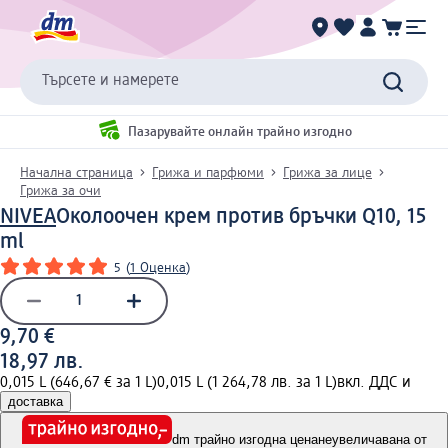
Търсете и намерете
Пазарувайте онлайн трайно изгодно
Начална страница
Грижа и парфюми
Грижа за лице
Грижа за очи
NIVEA
Околоочен крем против бръчки Q10, 15
ml
5
(
1 Оценка
)
9,70 €
18,97 лв.
0,015 L (646,67 € за 1 L)
0,015 L (1 264,78 лв. за 1 L)
вкл. ДДС и
доставка
dm трайно изгодна цена
неувеличавана от