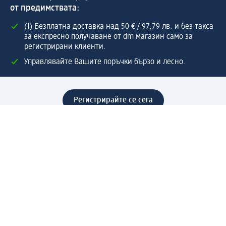
от предимствата:
(1) Безплатна доставка над 50 € / 97,79 лв. и без такса
за експресно получаване от dm магазин само за
регистрирани клиенти.
Управлявайте Вашите поръчки бързо и лесно.
Регистрирайте се сега
Помощ
Предимства & Услуги
Център за обслужване на клиенти
Доставка & Изпращане
Връщане на стока
За dm концерна