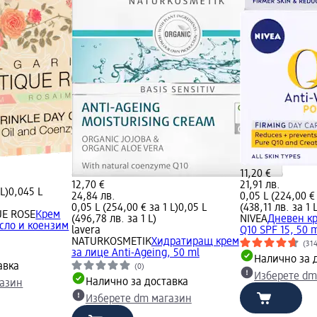
11,20 €
12,70 €
21,91 лв.
L)
0,045 L
24,84 лв.
0,05 L (224,00 € 
0,05 L (254,00 € за 1 L)
0,05 L
(438,11 лв. за 1 
UE ROSE
Крем
(496,78 лв. за 1 L)
NIVEA
Дневен к
асло и коензим
lavera
Q10 SPF 15, 50 
NATURKOSMETIK
Хидратиращ крем
(31
за лице Anti-Ageing, 50 ml
Налично за 
авка
(0)
Изберете dm
Налично за доставка
газин
Изберете dm магазин