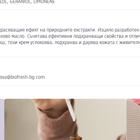
LOL, GERANIOL, LIMONENE
зкрасяващия ефект на природните екстракти. Изцяло разработен
зово масло. Съчетава ефективни подхранващи свойства и отлич
ш, този крем успокоява, подхранва и дарява кожата с живителн
tova@biofresh-bg.com