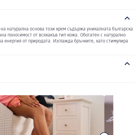
 на натурална основа този крем съдържа уникалната българска
на поносимост от всякакъв тип кожа. Обогатен с натурално
а енергия от природата. Изглажда бръчките, като стимулира