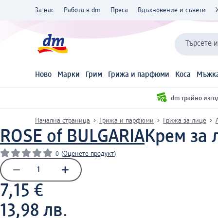
За нас
Работа в dm
Преса
Вдъхновение и съвети
Търсете 
Ново
Марки
Грим
Грижа и парфюми
Коса
Мъжка
dm трайно изго
Начална страница
Грижа и парфюми
Грижа за лице
ROSE of BULGARIA
Крем за л
0
(
Оценете продукт
)
7,15 €
13,98 лв.