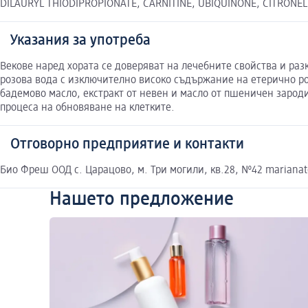
DILAURYL THIODIPROPIONATE, CARNITINE, UBIQUINONE, CITRONEL
Указания за употреба
Векове наред хората се доверяват на лечебните свойства и ра
розова вода с изключително високо съдържание на етерично ро
бадемово масло, екстракт от невен и масло от пшеничен зароди
процеса на обновяване на клетките.
Отговорно предприятие и контакти
Био Фреш ООД с. Царацово, м. Три могили, кв.28, №42 mariana
Нашето предложение