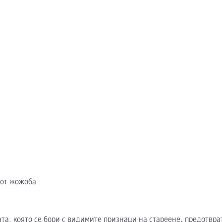
 от жожоба
ата, която се бори с видимите признаци на стареене, предотвра