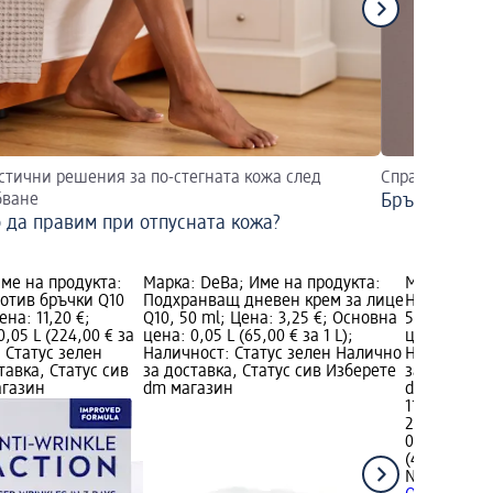
стични решения за по-стегната кожа след
Справете се с 
бване
Бръчки по ч
 да правим при отпусната кожа?
Име на продукта:
Марка: DeBa; Име на продукта:
Марка: NIV
отив бръчки Q10
Подхранващ дневен крем за лице
Нощен крем
ена: 11,20 €;
Q10, 50 ml; Цена: 3,25 €; Основна
50 ml; Цена
,05 L (224,00 € за
цена: 0,05 L (65,00 € за 1 L);
цена: 0,05 L
: Статус зелен
Наличност: Статус зелен Налично
Наличност:
тавка, Статус сив
за доставка, Статус сив Изберете
за доставка
агазин
dm магазин
dm магази
11,20 €
21,91 лв.
0,05 L (224,
(438,11 лв. з
NIVEA
Нощен