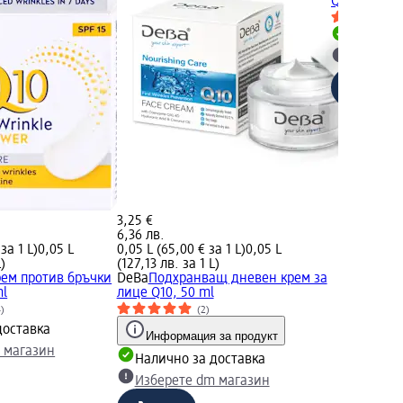
Q10, 50 ml
Налично
Изберет
3,25 €
6,36 лв.
за 1 L)
0,05 L
0,05 L (65,00 € за 1 L)
0,05 L
L)
(127,13 лв. за 1 L)
рем против бръчки
DeBa
Подхранващ дневен крем за
ml
лице Q10, 50 ml
4)
(2)
доставка
Информация за продукт
 магазин
Налично за доставка
Изберете dm магазин