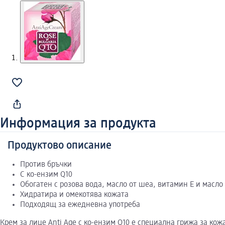
Информация за продукта
Продуктово описание
Против бръчки
С ко-ензим Q10
Обогатен с розова вода, масло от шеа, витамин Е и масло
Хидратира и омекотява кожата
Подходящ за ежедневна употреба
Крем за лице Anti Age с ко-ензим Q10 е специална грижа за кож