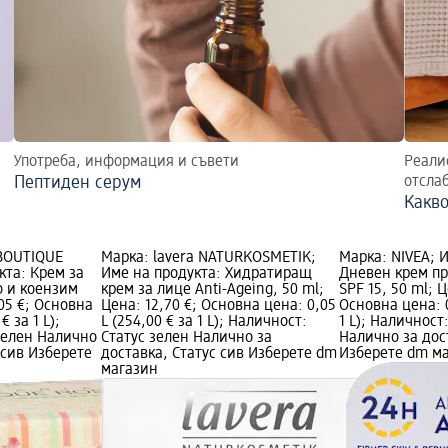
Употреба, информация и съвети
Реали
Пептиден серум
отсла
Какво
BOUTIQUE
Марка: lavera NATURKOSMETIK;
Марка: NIVEA; 
кта: Крем за
Име на продукта: Хидратиращ
Дневен крем пр
о и коензим
крем за лице Anti-Ageing, 50 ml;
SPF 15, 50 ml; Ц
,05 €; Основна
Цена: 12,70 €; Основна цена: 0,05
Основна цена: 0
€ за 1 L);
L (254,00 € за 1 L); Наличност:
1 L); Наличност
зелен Налично
Статус зелен Налично за
Налично за дос
 сив Изберете
доставка, Статус сив Изберете dm
Изберете dm м
магазин