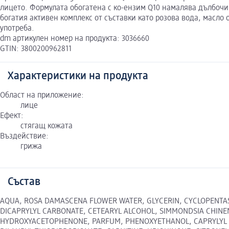
лицето. Формулата обогатена с ко-ензим Q10 намалява дълбочи
богатия активен комплекс от съставки като розова вода, масло
употреба.
dm артикулен номер на продукта: 3036660
GTIN: 3800200962811
Характеристики на продукта
Област на приложение:
лице
Ефект:
стягащ кожата
Въздействие:
грижа
Състав
AQUA, ROSA DAMASCENA FLOWER WATER, GLYCERIN, CYCLOPENTAS
DICAPRYLYL CARBONATE, CETEARYL ALCOHOL, SIMMONDSIA CHINE
HYDROXYACETOPHENONE, PARFUM, PHENOXYETHANOL, CAPRYLYL G