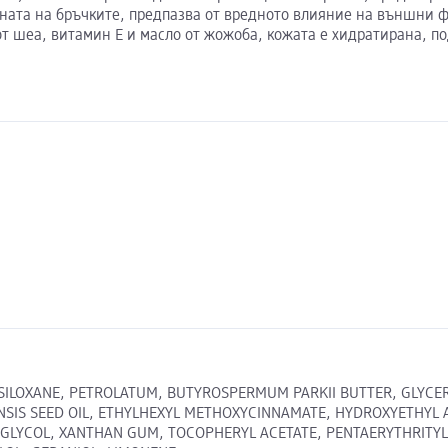
ната на бръчките, предпазва от вредното влияние на външни ф
 от шеа, витамин Е и масло от жожоба, кожата е хидратирана, 
ILOXANE, PETROLATUM, BUTYROSPERMUM PARKII BUTTER, GLYCERY
NSIS SEED OIL, ETHYLHEXYL METHOXYCINNAMATE, HYDROXYETHYL
LYCOL, XANTHAN GUM, TOCOPHERYL ACETATE, PENTAERYTHRITYL 