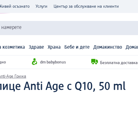
Живей осъзнато
Услуги
Център за обслужване на клиенти
и намерете
 козметика
Здраве
Храна
Бебе и дете
Домакинство
Дома
дно
dm babybonus
Безплатна доставка н
Anti-Age Грижа
ице Anti Age с Q10, 50 ml