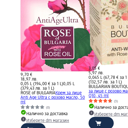
3,05 €
5,97 лв.
9,70 €
0,045 L (67,78 € за 1 
18,97 лв.
(132,57 лв. за 1 L)
0,05 L (194,00 € за 1 L)
0,05 L
BULGARIAN BOUTIQ
(379,43 лв. за 1 L)
за лице с розово м
ROSE of BULGARIA
Крем за лице
Q10, 45 ml
Anti Age Ultra с розово масло, 50
(3)
ml
Налично за дост
(0)
Налично за доставка
Изберете dm ма
Изберете dm магазин