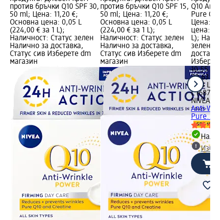
против бръчки Q10 SPF 30,
против бръчки Q10 SPF 15,
Q10 Anti
50 ml; Цена: 11,20 €;
50 ml; Цена: 11,20 €;
Pure Q10
Основна цена: 0,05 L
Основна цена: 0,05 L
Цена: 10
(224,00 € за 1 L);
(224,00 € за 1 L);
цена: 0,0
Наличност: Статус зелен
Наличност: Статус зелен
L); Нали
Налично за доставка,
Налично за доставка,
зелен Н
Статус сив Изберете dm
Статус сив Изберете dm
доставка
магазин
магазин
Изберет
10,55 €
20,63 лв
0,03 L (3
L (687,81
NIVEA
Се
Anti-Wri
Pure..., 
Налич
Избе