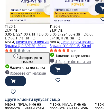
Избе
11,20 €
11,20 €
21,91 лв.
21,91 лв.
0,05 L (224,00 € за 1 L)
0,05
0,05 L (224,00 € за 1 L)
0,05
L (438,11 лв. за 1 L)
L (438,11 лв. за 1 L)
NIVEA
Дневен крем против
NIVEA
Дневен крем против
бръчки Q10 SPF 30, 50 ml
бръчки Q10 SPF 15, 50 ml
(3)
(314)
Налично за доставка
Информация за
продукт
Изберете dm магазин
Налично за доставка
Изберете dm магазин
Други клиенти купуват също
Марка: NIVEA; Име на
Марка: NIVEA; Име на
Марка: 
продукта: Дневен крем
продукта: Дневен крем
продукта