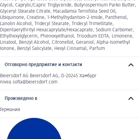
Glycol, Caprylic/Capric Triglyceride, Butyrospermum Parkii Butter,
Glyceryl Stearate Citrate, Macadamia Ternifolia Seed Oil,
Ubiquinone, Creatine, 1-Methylhydantoin-2-Imide, Panthenol,
Lanolin Alcohol, Tridecyl Stearate, Tridecyl Trimellitate,
Dipentaerythrityl Hexacaprylate/Hexacaprate, Sodium Carbomer,
Ethylhexylglycerin, Phenoxyethanol, Trisodium EDTA, Limonene,
Linalool, Benzyl Alcohol, Citronellol, Geraniol, Alpha-Isomethyl
Ionone, Benzyl Salicylate, Hexyl Cinnamal, Parfum
Отговорно предприятие и контакти
Beiersdorf AG Beiersdorf AG, D-20245 Хамбург
nivea.sofia@beiersdorf.com
Произведено в
Германия