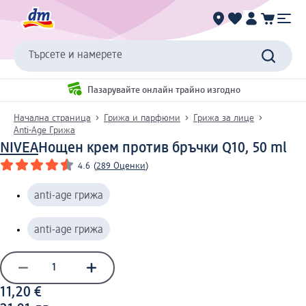
Търсете и намерете
Пазарувайте онлайн трайно изгодно
Начална страница
Грижа и парфюми
Грижа за лице
Anti-Age Грижа
NIVEA
Нощен крем против бръчки Q10, 50 ml
4.6
(
289 Оценки
)
anti-age грижа
anti-age грижа
11,20 €