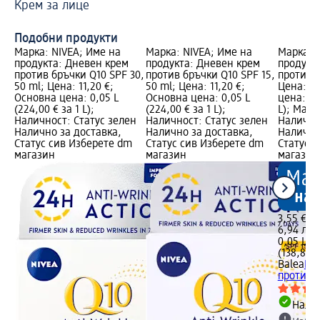
Крем за лице
За
Бр
Подобни продукти
Марка: NIVEA; Име на
Марка: NIVEA; Име на
Марка: B
продукта: Дневен крем
продукта: Дневен крем
продукт
против бръчки Q10 SPF 30,
против бръчки Q10 SPF 15,
против б
50 ml; Цена: 11,20 €;
50 ml; Цена: 11,20 €;
Цена: 3,
Основна цена: 0,05 L
Основна цена: 0,05 L
цена: 0,0
(224,00 € за 1 L);
(224,00 € за 1 L);
L); Марк
Наличност: Статус зелен
Наличност: Статус зелен
Налично
Налично за доставка,
Налично за доставка,
Налично
Статус сив Изберете dm
Статус сив Изберете dm
Статус 
магазин
магазин
магазин
3,55 €
6,94 лв.
0,05 L (7
(138,86 л
Balea
Но
против б
Налич