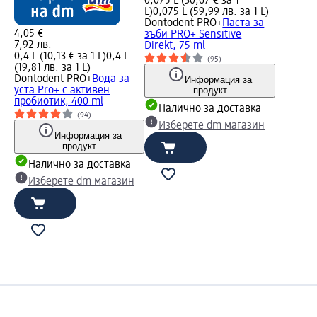
0,075 L (30,67 € за 1
L)
0,075 L (59,99 лв. за 1 L)
Dontodent PRO+
Паста за
4,05 €
зъби PRO+ Sensitive
7,92 лв.
Direkt, 75 ml
0,4 L (10,13 € за 1 L)
0,4 L
(95)
(19,81 лв. за 1 L)
Dontodent PRO+
Вода за
Информация за
уста Pro+ с активен
продукт
пробиотик, 400 ml
Налично за доставка
(94)
Изберете dm магазин
Информация за
продукт
Налично за доставка
Изберете dm магазин