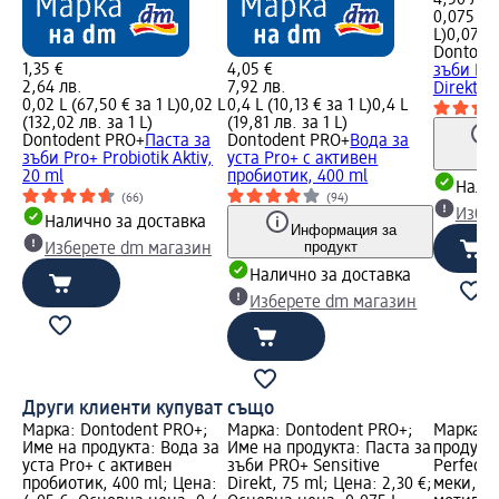
4,50 лв.
0,075 L (
L)
0,075 L
Dontode
1,35 €
4,05 €
зъби PRO
2,64 лв.
7,92 лв.
Direkt, 
0,02 L (67,50 € за 1 L)
0,02 L
0,4 L (10,13 € за 1 L)
0,4 L
(132,02 лв. за 1 L)
(19,81 лв. за 1 L)
Dontodent PRO+
Паста за
Dontodent PRO+
Вода за
зъби Pro+ Probiotik Aktiv,
уста Pro+ с активен
20 ml
пробиотик, 400 ml
Налич
(66)
(94)
Избе
Налично за доставка
Информация за
продукт
Изберете dm магазин
Налично за доставка
Изберете dm магазин
Други клиенти купуват също
Марка: Dontodent PRO+;
Марка: Dontodent PRO+;
Марка: 
Име на продукта: Вода за
Име на продукта: Паста за
продукта
уста Pro+ с активен
зъби PRO+ Sensitive
Perfect 
пробиотик, 400 ml; Цена:
Direkt, 75 ml; Цена: 2,30 €;
меки, р