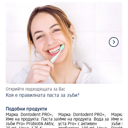
Открийте подходящата за Вас
Съ
Коя е правилната паста за зъби?
Ак
ко
Подобни продукти
Марка: Dontodent PRO+;
Марка: Dontodent PRO+;
Марка: 
Име на продукта: Паста за
Име на продукта: Вода за
Име на п
зъби Pro+ Probiotik Aktiv,
уста Pro+ с активен
зъби PRO