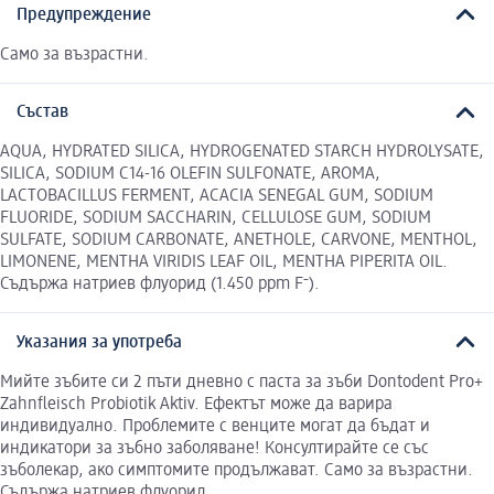
Предупреждение
Само за възрастни.
Състав
AQUA, HYDRATED SILICA, HYDROGENATED STARCH HYDROLYSATE,
SILICA, SODIUM C14-16 OLEFIN SULFONATE, AROMA,
LACTOBACILLUS FERMENT, ACACIA SENEGAL GUM, SODIUM
FLUORIDE, SODIUM SACCHARIN, CELLULOSE GUM, SODIUM
SULFATE, SODIUM CARBONATE, ANETHOLE, CARVONE, MENTHOL,
LIMONENE, MENTHA VIRIDIS LEAF OIL, MENTHA PIPERITA OIL.
Съдържа натриев флуорид (1.450 ppm F⁻).
Указания за употреба
Мийте зъбите си 2 пъти дневно с паста за зъби Dontodent Pro+
Zahnfleisch Probiotik Aktiv. Ефектът може да варира
индивидуално. Проблемите с венците могат да бъдат и
индикатори за зъбно заболяване! Консултирайте се със
зъболекар, ако симптомите продължават. Само за възрастни.
Съдържа натриев флуорид.