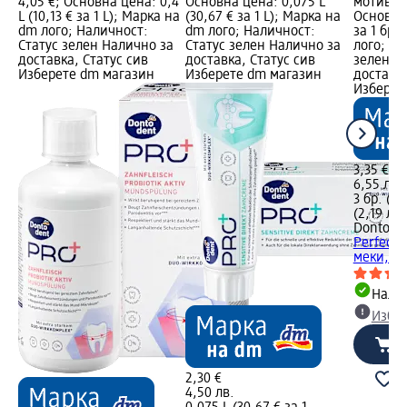
4,05 €; Основна цена: 0,4
Основна цена: 0,075 L
мотиви; 
L (10,13 € за 1 L); Марка на
(30,67 € за 1 L); Марка на
Основна 
dm лого; Наличност:
dm лого; Наличност:
за 1 бр.
Статус зелен Налично за
Статус зелен Налично за
лого; На
доставка, Статус сив
доставка, Статус сив
зелен Н
Изберете dm магазин
Изберете dm магазин
доставка
Изберет
3,35 €
6,55 лв.
3 бр. (1,1
(2,19 лв.
Dontode
Perfect 
меки,...
Налич
Избе
2,30 €
4,50 лв.