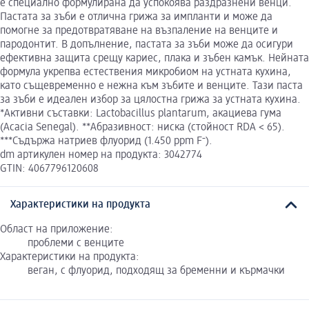
е специално формулирана да успокоява раздразнени венци.
Пастата за зъби е отлична грижа за импланти и може да
помогне за предотвратяване на възпаление на венците и
пародонтит. В допълнение, пастата за зъби може да осигури
ефективна защита срещу кариес, плака и зъбен камък. Нейната
формула укрепва естествения микробиом на устната кухина,
като същевременно е нежна към зъбите и венците. Тази паста
за зъби е идеален избор за цялостна грижа за устната кухина.
*Активни съставки: Lactobacillus plantarum, акациева гума
(Acacia Senegal). **Абразивност: ниска (стойност RDA < 65).
***Съдържа натриев флуорид (1.450 ppm F⁻).
dm артикулен номер на продукта: 3042774
GTIN: 4067796120608
Характеристики на продукта
Област на приложение:
проблеми с венците
Характеристики на продукта:
веган, с флуорид, подходящ за бременни и кърмачки