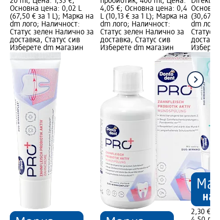
20 ml; Цена: 1,35 €;
пробиотик, 400 ml; Цена:
Direkt, 7
Основна цена: 0,02 L
4,05 €; Основна цена: 0,4
Основна 
(67,50 € за 1 L); Марка на
L (10,13 € за 1 L); Марка на
(30,67 € 
dm лого; Наличност:
dm лого; Наличност:
dm лого
Статус зелен Налично за
Статус зелен Налично за
Статус 
доставка, Статус сив
доставка, Статус сив
доставка
Изберете dm магазин
Изберете dm магазин
Изберет
2,30 €