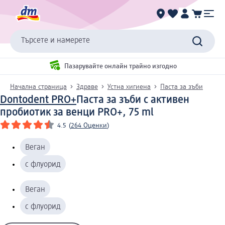
Търсете и намерете
Пазарувайте онлайн трайно изгодно
Начална страница
Здраве
Устна хигиена
Паста за зъби
Dontodent PRO+
Паста за зъби с активен
пробиотик за венци PRO+, 75 ml
4.5
(
264 Оценки
)
Веган
с флуорид
Веган
с флуорид