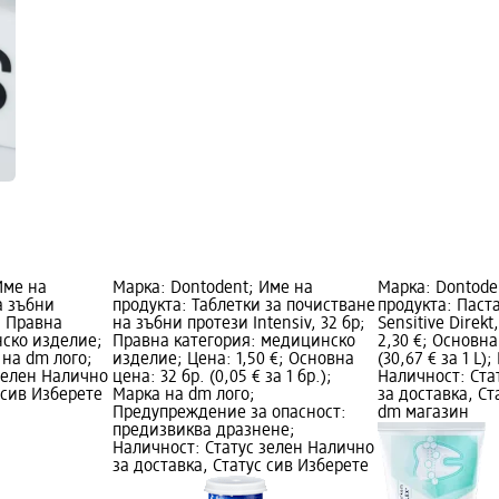
Име на
Марка: Dontodent; Име на
Марка: Dontode
а зъбни
продукта: Таблетки за почистване
продукта: Паст
; Правна
на зъбни протези Intensiv, 32 бр;
Sensitive Direkt
нско изделие;
Правна категория: медицинско
2,30 €; Основна
 на dm лого;
изделие; Цена: 1,50 €; Основна
(30,67 € за 1 L)
зелен Налично
цена: 32 бр. (0,05 € за 1 бр.);
Наличност: Ста
 сив Изберете
Марка на dm лого;
за доставка, Ст
Предупреждение за опасност:
dm магазин
предизвиква дразнене;
Наличност: Статус зелен Налично
за доставка, Статус сив Изберете