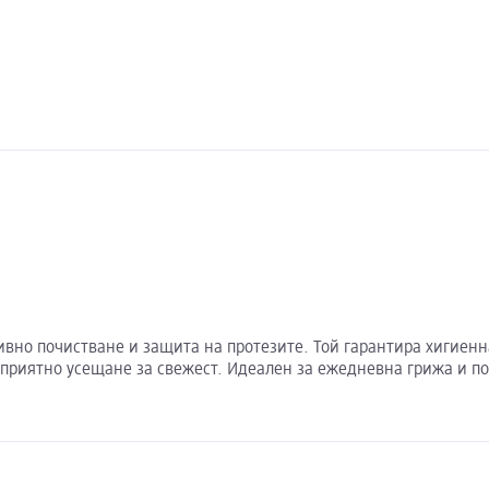
тивно почистване и защита на протезите. Той гарантира хигиен
а приятно усещане за свежест. Идеален за ежедневна грижа и п