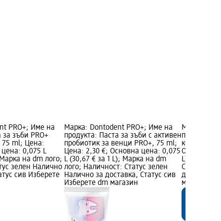
nt PRO+; Име на
Марка: Dontodent PRO+; Име на
Марка: Don
а за зъби PRO+
продукта: Паста за зъби с активен
продукта: В
, 75 ml; Цена:
пробиотик за венци PRO+, 75 ml;
концентрат,
 цена: 0,075 L
Цена: 2,30 €; Основна цена: 0,075
Основна цен
; Марка на dm лого;
L (30,67 € за 1 L); Марка на dm
L); Марка н
тус зелен Налично
лого; Наличност: Статус зелен
Статус зел
атус сив Изберете
Налично за доставка, Статус сив
доставка, 
Изберете dm магазин
магазин