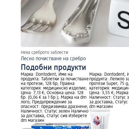
Нека среброто заблести
Лесно почистване на сребро
Подобни продукти
Марка: Dontodent; Име на
Марка: Dontodent; 
продукта: Таблетки за почистване
продукта: Лепило з
на протези, 128 бр; Правна
протези Super, 75 g
категория: медицинско изделие;
категория: медици
Цена: 7,13 €; Основна цена: 128
Цена: 3,55 €; Марка
бр. (0,06 € за 1 бр.); Марка на dm
Наличност: Статус 
лого; Предупреждение за
за доставка, Статус
опасност: предизвиква дразнене;
dm магазин
Наличност: Статус зелен Налично
за доставка, Статус сив Изберете
dm магазин