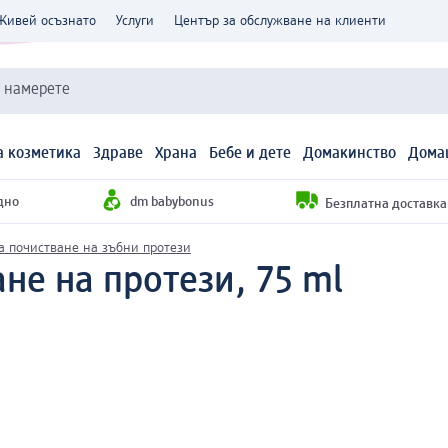
Живей осъзнато
Услуги
Център за обслужване на клиенти
и намерете
 козметика
Здраве
Храна
Бебе и дете
Домакинство
Дома
дно
dm babybonus
Безплатна доставка н
а почистване на зъбни протези
не на протези, 75 ml