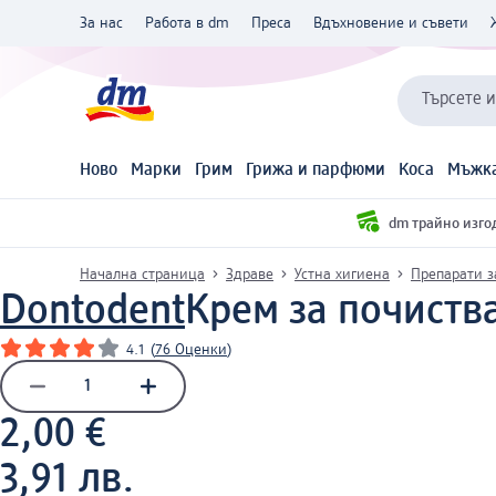
За нас
Работа в dm
Преса
Вдъхновение и съвети
Търсете 
Ново
Марки
Грим
Грижа и парфюми
Коса
Мъжка
dm трайно изго
Начална страница
Здраве
Устна хигиена
Препарати з
Dontodent
Крем за почиства
4.1
(
76 Оценки
)
2,00 €
3,91 лв.