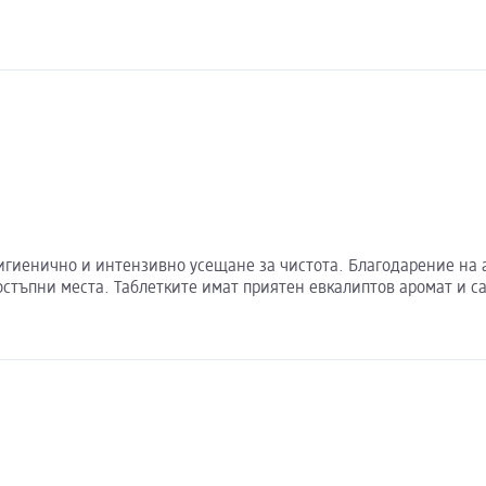
 хигиенично и интензивно усещане за чистота. Благодарение на
остъпни места. Таблетките имат приятен евкалиптов аромат и с