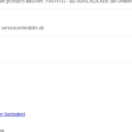
e gründlich waschen. P301+P312 - BEI VERSCHLUCKEN: Bei Unwo
e servicecenter@dm.de
от Dontodent