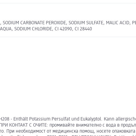
SODIUM CARBONATE PEROXIDE, SODIUM SULFATE, MALIC ACID, PEG
QUA, SODIUM CHLORIDE, CI 42090, CI 28440
 - Enthält Potassium Persulfat und Eukalyptol. Kann allergisc
 ПРИ КОНТАКТ С ОЧИТЕ: промивайте внимателно с вода в продъл
то. При необходимост от медицинска помощ, носете опаковката