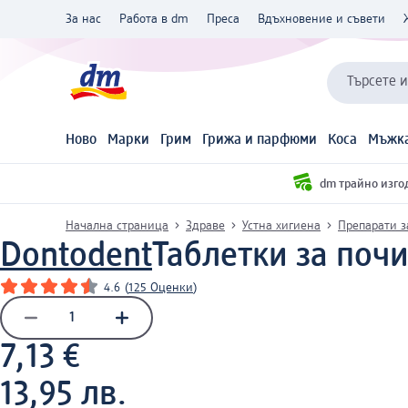
За нас
Работа в dm
Преса
Вдъхновение и съвети
Търсете 
Ново
Марки
Грим
Грижа и парфюми
Коса
Мъжка
dm трайно изго
Начална страница
Здраве
Устна хигиена
Препарати з
Dontodent
Таблетки за почи
4.6
(
125 Оценки
)
7,13 €
13,95 лв.