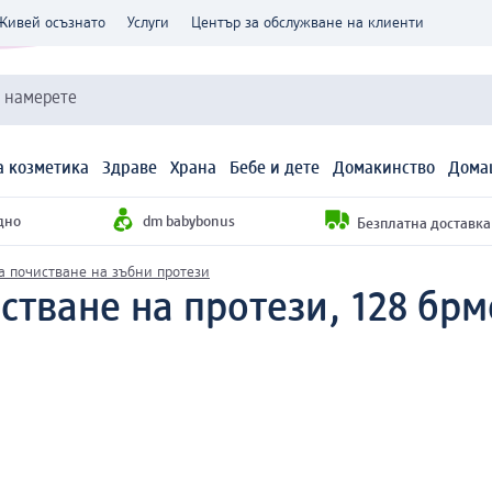
Живей осъзнато
Услуги
Център за обслужване на клиенти
и намерете
 козметика
Здраве
Храна
Бебе и дете
Домакинство
Дома
дно
dm babybonus
Безплатна доставка н
а почистване на зъбни протези
стване на протези, 128 бр
м