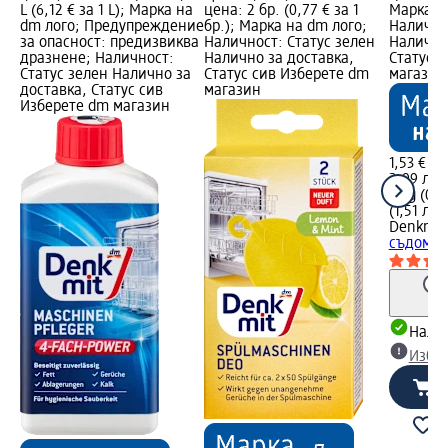
L (6,12 € за 1 L); Марка на
цена: 2 бр. (0,77 € за 1
Марка н
dm лого; Предупреждение
бр.); Марка на dm лого;
Налично
за опасност: предизвиква
Наличност: Статус зелен
Налично
дразнене; Наличност:
Налично за доставка,
Статус 
Статус зелен Налично за
Статус сив Изберете dm
магазин
доставка, Статус сив
магазин
Изберете dm магазин
1,53 €
2,99 лв.
2 kg (0,7
(1,51 лв.
Denkmit
съдомия
Налич
Избе