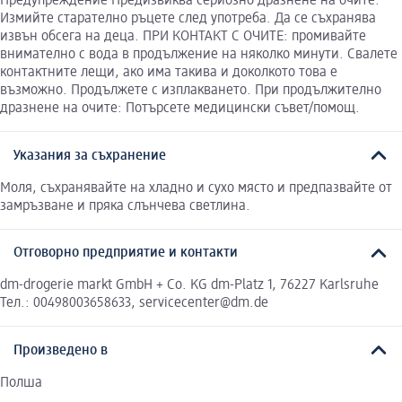
Предупреждение Предизвиква сериозно дразнене на очите.
Измийте старателно ръцете след употреба. Да се съхранява
извън обсега на деца. ПРИ КОНТАКТ С ОЧИТЕ: промивайте
внимателно с вода в продължение на няколко минути. Свалете
контактните лещи, ако има такива и доколкото това е
възможно. Продължете с изплакването. При продължително
дразнене на очите: Потърсете медицински съвет/помощ.
Указания за съхранение
Моля, съхранявайте на хладно и сухо място и предпазвайте от
замръзване и пряка слънчева светлина.
Отговорно предприятие и контакти
dm-drogerie markt GmbH + Co. KG dm-Platz 1, 76227 Karlsruhe
Тел.: 00498003658633, servicecenter@dm.de
Произведено в
Полша