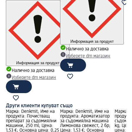
Информация за продукт
Налично за доставка
Изберете dm магазин
Информация за продукт
Налично за доставка
Изберете dm магазин
Други клиенти купуват също
Марка: Denkmit; Име на
Марка: Denkmit; Име на
Марка: 
продукта: Почистващ
продукта: Ароматизатор
продукта
препарат за съдомиялни
за съдомиялна машина
съдомия
машини, 250 ml; Цена:
Лимонова свежест, 2 бр;
kg; Цена
1,53 €; Основна цена: 0,25
Цена: 1,53 €; Основна
цена: 2 k