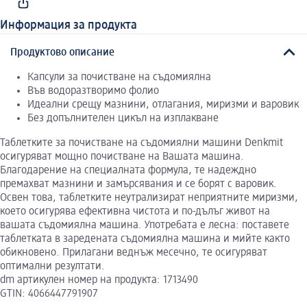
Информация за продукта
Продуктово описание
Капсули за почистване на съдомиялна
Във водоразтворимо фолио
Идеални срещу мазнини, отлагания, миризми и варовик
Без допълнителен цикъл на изплакване
Таблетките за почистване на съдомиялни машини Denkmit
осигуряват мощно почистване на Вашата машина.
Благодарение на специалната формула, те надеждно
премахват мазнини и замърсявания и се борят с варовик.
Освен това, таблетките неутрализират неприятните миризми,
което осигурява ефективна чистота и по-дълъг живот на
вашата съдомиялна машина. Употребата е лесна: поставете
таблетката в заредената съдомиялна машина и мийте както
обикновено. Прилагани веднъж месечно, те осигуряват
оптимални резултати.
dm артикулен номер на продукта: 1713490
GTIN: 4066447791907