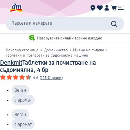
Търсете и намерете
Пазарувайте онлайн трайно изгодно
Начална страница
Домакинство
Миене на съдове
Таблетки и препарати за съдомиялна машина
Denkmit
Таблетки за почистване на
съдомиялна, 4 бр
4.6
(
125 Оценки
)
Веган
с аромат
Веган
с аромат