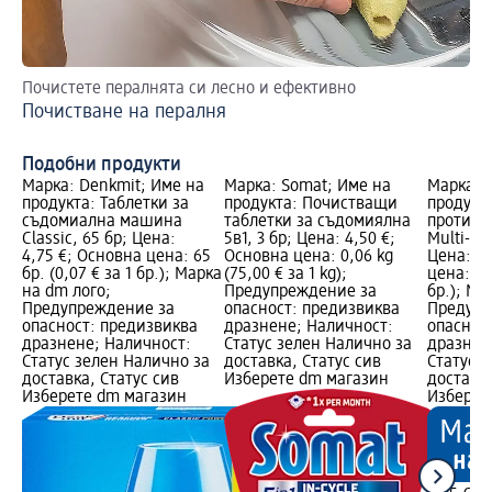
Почистете пералнята си лесно и ефективно
Та
Почистване на пералня
По
Подобни продукти
Марка: Denkmit; Име на
Марка: Somat; Име на
Марка: 
продукта: Таблетки за
продукта: Почистващи
продукта
съдомиална машина
таблетки за съдомиялна
против 
Classic, 65 бр; Цена:
5в1, 3 бр; Цена: 4,50 €;
Multi-Po
4,75 €; Основна цена: 65
Основна цена: 0,06 kg
Цена: 3,
бр. (0,07 € за 1 бр.); Марка
(75,00 € за 1 kg);
цена: 60 
на dm лого;
Предупреждение за
бр.); Ма
Предупреждение за
опасност: предизвиква
Предупр
опасност: предизвиква
дразнене; Наличност:
опаснос
дразнене; Наличност:
Статус зелен Налично за
дразнен
Статус зелен Налично за
доставка, Статус сив
Статус 
доставка, Статус сив
Изберете dm магазин
доставка
Изберете dm магазин
Изберет