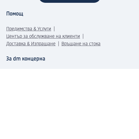
Помощ
Предимства & Услуги
Център за обслужване на клиенти
Доставка & Изпращане
Връщане на стока
За dm концерна
За нас
Нашата отговорност
Работа в dm
Преса
Маршрут до Централен офис
dm Централен склад
Продуктов свят
dm Свят