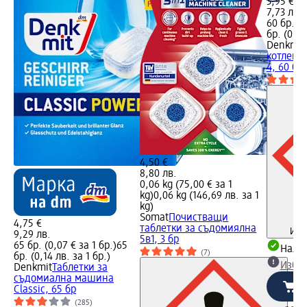
3,95 €
7,73 лв.
60 бр. (0
бр. (0,14
Denkmit
котлен к
4, 60 бр
4,50 €
8,80 лв.
0,06 kg (75,00 € за 1
kg)
0,06 kg (146,69 лв. за 1
kg)
Somat
Почистващи
4,75 €
таблетки за съдомиялна
Инф
9,29 лв.
5в1, 3 бр
65 бр. (0,07 € за 1 бр.)
65
Налич
(7)
бр. (0,14 лв. за 1 бр.)
Избе
Denkmit
Таблетки за
съдомиална машина
Classic, 65 бр
(285)