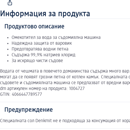
Информация за продукта
Продуктово описание
Омекотител за вода за съдомиялна машина
Надеждна защита от варовик
Предотвратява водни петна
Съдържа 99,9% натриев хлорид
За искрящо чисти съдове
Водата от чешмата в повечето домакинства съдържа много вар.
могат да се появят грозни петна от котлен камък. Специалнат
съдовете и съдомиялната машина се предпазват от вредни варо
dm артикулен номер на продукта: 1004727
GTIN: 4066447789577
Предупреждение
Специалната сол Denkmit не е подходяща за консумация от хор