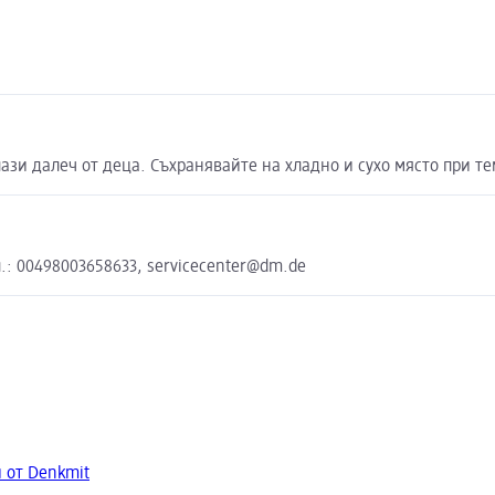
ази далеч от деца. Съхранявайте на хладно и сухо място при те
л.: 00498003658633, servicecenter@dm.de
 от Denkmit