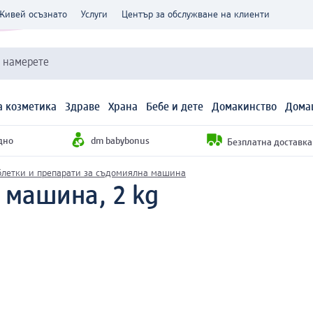
Живей осъзнато
Услуги
Център за обслужване на клиенти
и намерете
 козметика
Здраве
Храна
Бебе и дете
Домакинство
Дома
дно
dm babybonus
Безплатна доставка н
блетки и препарати за съдомиялна машина
 машина, 2 kg