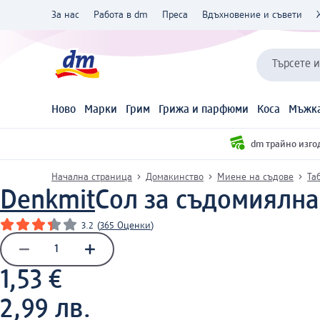
За нас
Работа в dm
Преса
Вдъхновение и съвети
Търсете 
Ново
Марки
Грим
Грижа и парфюми
Коса
Мъжка
dm трайно изго
Начална страница
Домакинство
Миене на съдове
Та
Denkmit
Сол за съдомиялна
3.2
(
365 Оценки
)
1,53 €
2,99 лв.