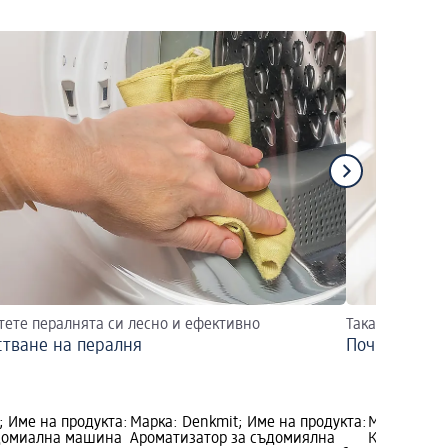
тете пералнята си лесно и ефективно
Така съдовете
стване на пералня
Почистване н
; Име на продукта:
Марка: Denkmit; Име на продукта:
Марка: Den
ъдомиална машина
Ароматизатор за съдомиялна
Капсули за