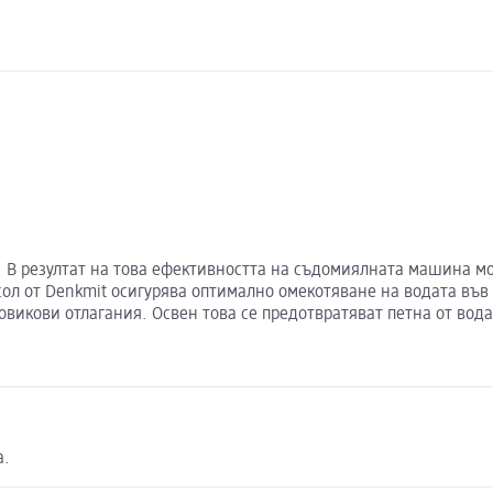
 В резултат на това ефективността на съдомиялната машина мо
а сол от Denkmit осигурява оптимално омекотяване на водата в
викови отлагания. Освен това се предотвратяват петна от вода
а.