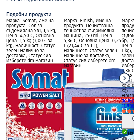
пр
Подобни продукти
Марка: Somat; Име на
Марка: Finish; Име на
Марка: F
продукта: Сол за
продукта: Почистваща
продукта
съдомиялна 5в1, 1,5 kg;
течност за съдомиялна
почиств
Цена: 4,50 €; Основна
машина, 250 ml; Цена:
съдомия
цена: 1,5 kg (3,00 € за 1
5,36 €; Основна цена: 0,25
бр; Цена
kg); Наличност: Статус
L (21,44 € за 1 L);
цена: 0,
зелен Налично за
Наличност: Статус зелен
1 kg); Н
доставка, Статус сив
Налично за доставка,
зелен Н
Изберете dm магазин
Статус сив Изберете dm
доставка
магазин
Изберет
5,36 €
10,48 лв
0,051 kg 
kg)
0,051 
kg)
Finish
Та
почиств
съдомия
Налич