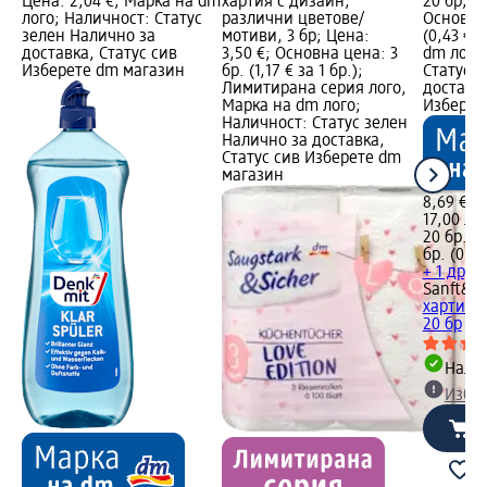
Цена: 2,04 €; Марка на dm
хартия с дизайн,
20 бр; Ц
лого; Наличност: Статус
различни цветове/
Основна 
зелен Налично за
мотиви, 3 бр; Цена:
(0,43 € з
доставка, Статус сив
3,50 €; Основна цена: 3
dm лого
Изберете dm магазин
бр. (1,17 € за 1 бр.);
Статус 
Лимитирана серия лого,
доставка
Марка на dm лого;
Изберет
Наличност: Статус зелен
Налично за доставка,
Статус сив Изберете dm
магазин
8,69 €
17,00 лв.
20 бр. (0
бр. (0,84
+ 1 друг
Sanft&Si
хартия C
20 бр
Налич
Избе