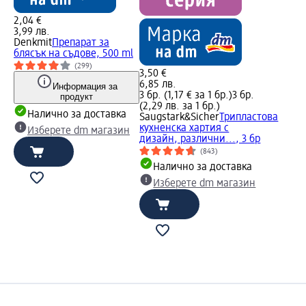
2,04 €
3,99 лв.
Denkmit
Препарат за
блясък на съдове, 500 ml
(299)
3,50 €
6,85 лв.
Информация за
3 бр. (1,17 € за 1 бр.)
3 бр.
продукт
(2,29 лв. за 1 бр.)
Налично за доставка
Saugstark&Sicher
Трипластова
кухненска хартия с
Изберете dm магазин
дизайн, различни..., 3 бр
(843)
Налично за доставка
Изберете dm магазин