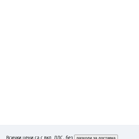
Всички цени са с вкл. ДДС, без
разходи за доставка
.