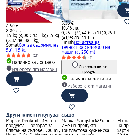
Избе
5,36 €
4,50 €
10,48 лв.
8,80 лв.
0,25 L (21,44 € за 1 L)
0,25 L
1,5 kg (3,00 € за 1 kg)
1,5 kg
(41,93 лв. за 1 L)
(5,87 лв. за 1 kg)
Finish
Почистваща
Somat
Сол за съдомиялна
течност за съдомиялна
5в1, 1,5 kg
машина, 250 ml
(21)
(4)
Налично за доставка
Информация за
Изберете dm магазин
продукт
Налично за доставка
Изберете dm магазин
Други клиенти купуват също
Марка: Denkmit; Име на
Марка: Saugstark&Sicher;
Марка: S
продукта: Препарат за
Име на продукта:
на проду
блясък на съдове, 500 ml;
Трипластова кухненска
хартия C