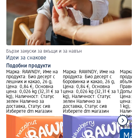
Бързи закуски за вкъщи и за навън
До
Идеи за снакове
За
Подобни продукти
Марка: RAWNDY; Име на
Марка: RAWNDY; Име на
Марка: 
продукта: Био десерт с
продукта: Био десерт с
продукт
лешник и какао, 26 g;
боровинка и какао, 26 g;
ябълка и
Цена: 0,84 €; Основна
Цена: 0,84 €; Основна
Правна 
цена: 0,026 kg (32,31 € за 1
цена: 0,026 kg (32,31 € за 1
Допълни
kg); Наличност: Статус
kg); Наличност: Статус
Цена: 0,
зелен Налично за
зелен Налично за
цена: 0,
доставка, Статус сив
доставка, Статус сив
1 kg); М
Изберете dm магазин
Изберете dm магазин
Налично
Налично
Статус 
магазин