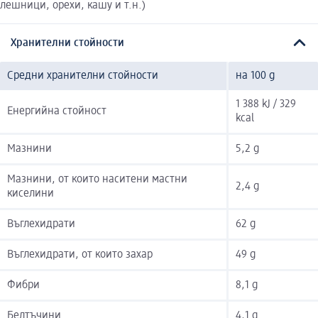
лешници, орехи, кашу и т.н.)
Хранителни стойности
Средни хранителни стойности
на 100 g
1 388 kJ / 329
Енергийна стойност
kcal
Мазнини
5,2 g
Мазнини, от които наситени мастни
2,4 g
киселини
Въглехидрати
62 g
Въглехидрати, от които захар
49 g
Фибри
8,1 g
Белтъчини
4,1 g