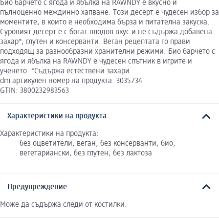
Био барчето с ягода и ябълка на RAWNDY е вкусно и
пълноценно междинно хапване. Tози десерт е чудесен избор за
моментите, в които е необходима бърза и питателна закуска.
Суровият десерт е с богат плодов вкус и не съдържа добавена
захар*, глутен и консерванти. Веган рецептата го прави
подходящ за разнообразни хранителни режими. Био барчето с
ягода и ябълка на RAWNDY е чудесен спътник в игрите и
ученето. *Съдържа естествени захари.
dm артикулен номер на продукта: 3035734
GTIN: 3800232983563
Характеристики на продукта
Характеристики на продукта:
без оцветители, веган, без консерванти, био,
вегетариански, без глутен, без лактоза
Предупреждение
Може да съдържа следи от костилки.