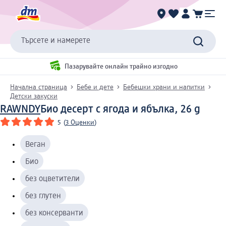
Търсете и намерете
Пазарувайте онлайн трайно изгодно
Начална страница
Бебе и дете
Бебешки храни и напитки
Детски закуски
RAWNDY
Био десерт с ягода и ябълка, 26 g
5
(
3 Оценки
)
Веган
Био
без оцветители
без глутен
без консерванти