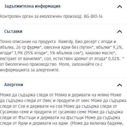
Задължителна информация
Контролен орган за екологичен произход: BG-BIO-14
Съставки
Точно описание на продукта: Rawndy, Био десерт с ягоди и
ябълка, 26 гр фурми*, овесени ядки без глутен*, ябълки* 9,2%,
ягоди* 3,9% (95% ягоди*, 5% ябълков сок*), какаово масло*,
екстракт от ванилия*, сол, естествен аромат от ягода* 0,02%. *
от биологично производство. Моля, запознайте се с
информацията за алергените.
Алергени
Може да съдържа следи от Мляко и деривати на мляко Може
да съдържа следи от Овес и продукти от овес Може да съдържа
следи от Соя и деривати на соя Може да съдържа следи от
Сусамово семе и продукти от сусамово семе Може да съдържа
следи от Фъстъци и деривати на фъстъци Може да съдържа
следи от Ядки и деривати на ядки. (Може да включва бадеми,