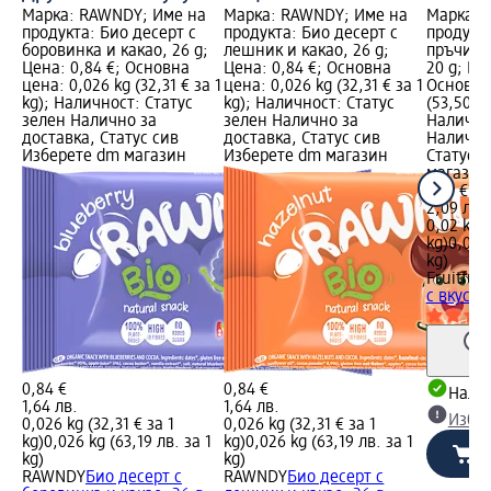
Марка: RAWNDY; Име на
Марка: RAWNDY; Име на
Марка: F
продукта: Био десерт с
продукта: Био десерт с
продукт
боровинка и какао, 26 g;
лешник и какао, 26 g;
пръчица 
Цена: 0,84 €; Основна
Цена: 0,84 €; Основна
20 g; Цен
цена: 0,026 kg (32,31 € за 1
цена: 0,026 kg (32,31 € за 1
Основна 
kg); Наличност: Статус
kg); Наличност: Статус
(53,50 € 
зелен Налично за
зелен Налично за
Налично
доставка, Статус сив
доставка, Статус сив
Налично
Изберете dm магазин
Изберете dm магазин
Статус 
магазин
1,07 €
2,09 лв.
0,02 kg (
kg)
0,02 k
kg)
Fruitfun
с вкус н
0,84 €
0,84 €
Налич
1,64 лв.
1,64 лв.
Избе
0,026 kg (32,31 € за 1
0,026 kg (32,31 € за 1
kg)
0,026 kg (63,19 лв. за 1
kg)
0,026 kg (63,19 лв. за 1
kg)
kg)
RAWNDY
Био десерт с
RAWNDY
Био десерт с