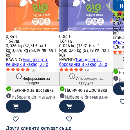
0,65 €
1,27 лв.
0,025 kg 
kg)
0,025 
kg)
0,84 €
0,84 €
dmBio
Би
1,64 лв.
1,64 лв.
ябълка и
0,026 kg (32,31 € за 1
0,026 kg (32,31 € за 1
g
Допълн
kg)
0,026 kg (63,19 лв. за 1
kg)
0,026 kg (63,19 лв. за 1
kg)
kg)
RAWNDY
Био десерт с
RAWNDY
Био десерт с
лешник и какао, 26 g
боровинка и какао, 26 g
(4)
(3)
Налич
Информация за
Информация за
Избе
продукт
продукт
Налично за доставка
Налично за доставка
Изберете dm магазин
Изберете dm магазин
Други клиенти купуват също