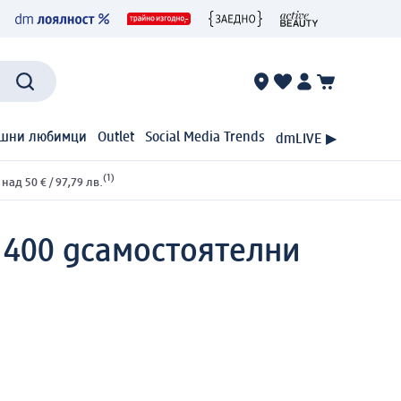
шни любимци
Outlet
Social Media Trends
dmLIVE ▶
(1)
ад 50 € / 97,79 лв.
 400 g
самостоятелни