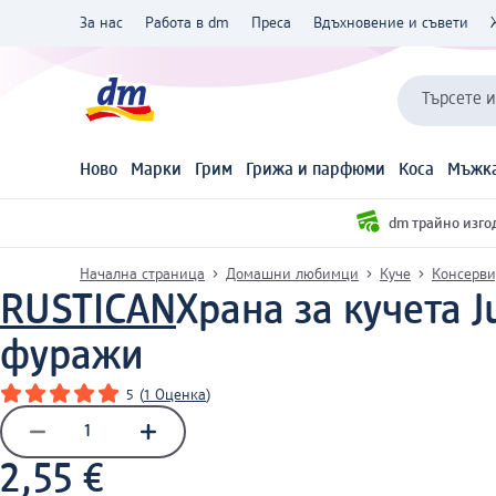
За нас
Работа в dm
Преса
Вдъхновение и съвети
Търсете 
Ново
Марки
Грим
Грижа и парфюми
Коса
Мъжка
dm трайно изго
Начална страница
Домашни любимци
Куче
Консерви,
RUSTICAN
Храна за кучета J
фуражи
5
(
1 Оценка
)
2,55 €