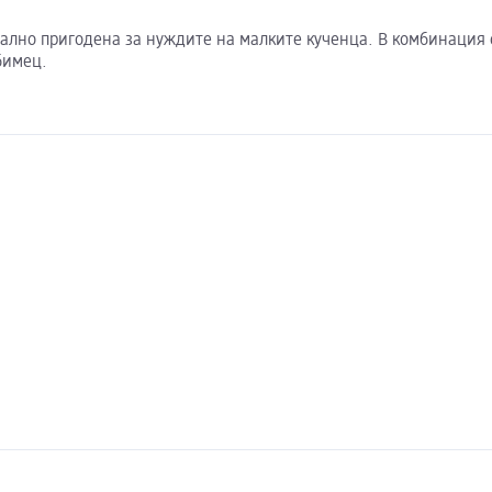
иално пригодена за нуждите на малките кученца. В комбинация 
бимец.