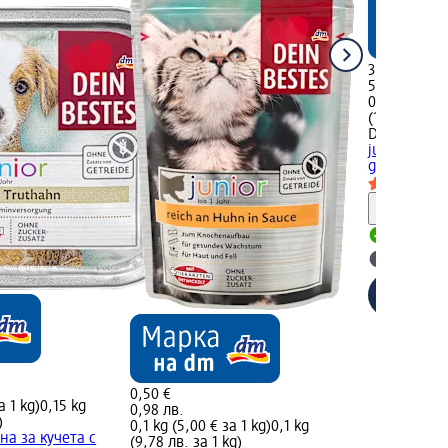
3,06 €
5,98 лв.
0,5 kg (6,12 
(11,97 лв. за
DEIN BESTE
junior, бог
g
самостоя
Информ
Налично
Изберет
0,50 €
а 1 kg)
0,15 kg
0,98 лв.
)
0,1 kg (5,00 € за 1 kg)
0,1 kg
на за кучета с
(9,78 лв. за 1 kg)