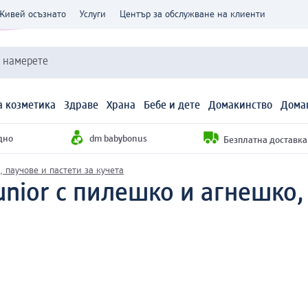
Живей осъзнато
Услуги
Център за обслужване на клиенти
и намерете
 козметика
Здраве
Храна
Бебе и дете
Домакинство
Дома
дно
dm babybonus
Безплатна доставка н
 паучове и пастети за кучета
unior с пилешко и агнешко,