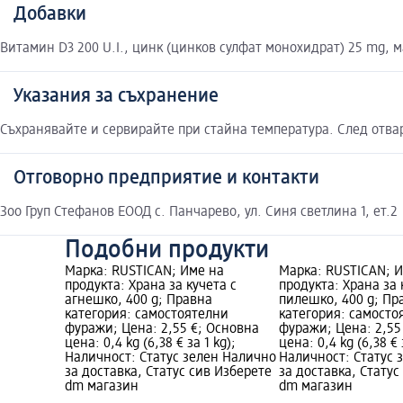
Добавки
Витамин D3 200 U.I., цинк (цинков сулфат монохидрат) 25 mg, м
Указания за съхранение
Съхранявайте и сервирайте при стайна температура. След отва
Отговорно предприятие и контакти
Зоо Груп Стефанов ЕООД с. Панчарево, ул. Синя светлина 1, ет.2
Подобни продукти
Марка: RUSTICAN; Име на
Марка: RUSTICAN; 
продукта: Храна за кучета с
продукта: Храна за 
агнешко, 400 g; Правна
пилешко, 400 g; Пр
категория: самостоятелни
категория: самосто
фуражи; Цена: 2,55 €; Основна
фуражи; Цена: 2,55
цена: 0,4 kg (6,38 € за 1 kg);
цена: 0,4 kg (6,38 € 
Наличност: Статус зелен Налично
Наличност: Статус 
за доставка, Статус сив Изберете
за доставка, Статус
dm магазин
dm магазин