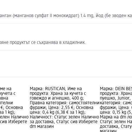
анган (манганов сулфат II монохидрат) 1.4 mg, йод (бе зводен к
ряне продуктът се съхранява в хладилник.
Име на
Марка: RUSTICAN; Име на
Марка: DEIN BE
кучета с
продукта: Храна за кучета с
продукта: Храна
авна
говеждо и агнешко, 400 g;
пуешко, Junior,
ятелни
Правна категория: самостоятелни
категория: сам
 €; Основна
фуражи; Цена: 2,55 €; Основна
фуражи; Цена: 
за 1 kg);
цена: 0,4 kg (6,38 € за 1 kg);
цена: 0,15 kg (5,
зелен Налично
Наличност: Статус зелен Налично
Марка на dm ло
 сив Изберете
за доставка, Статус сив Изберете
Статус зелен Н
dm магазин
доставка, Стат
магазин