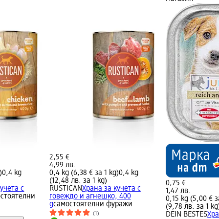
2,55 €
4,99 лв.
)
0,4 kg
0,4 kg (6,38 € за 1 kg)
0,4 kg
(12,48 лв. за 1 kg)
0,75 €
учета с
RUSTICAN
Храна за кучета с
1,47 лв.
остоятелни
говеждо и агнешко, 400
0,15 kg (5,00 € з
g
самостоятелни фуражи
(9,78 лв. за 1 kg
(1)
DEIN BESTES
Хра