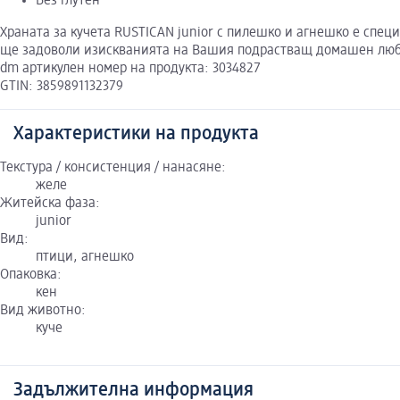
Без глутен
Храната за кучета RUSTICAN junior с пилешко и агнешко е спец
ще задоволи изискванията на Вашия подрастващ домашен лю
dm артикулен номер на продукта: 3034827
GTIN: 3859891132379
Характеристики на продукта
Текстура / консистенция / нанасяне:
желе
Житейска фаза:
junior
Вид:
птици, агнешко
Опаковка:
кен
Вид животно:
куче
Задължителна информация