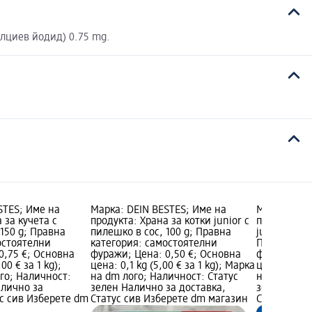
алциев йодид) 0.75 mg.
STES; Име на
Марка: DEIN BESTES; Име на
Марка: DEI
 за кучета с
продукта: Храна за котки junior с
продукта: С
 150 g; Правна
пилешко в сос, 100 g; Правна
junior, бог
остоятелни
категория: самостоятелни
Правна кат
0,75 €; Основна
фуражи; Цена: 0,50 €; Основна
фуражи; Це
00 € за 1 kg);
цена: 0,1 kg (5,00 € за 1 kg); Марка
цена: 0,5 kg
го; Наличност:
на dm лого; Наличност: Статус
на dm лого
алично за
зелен Налично за доставка,
зелен Нали
ус сив Изберете dm
Статус сив Изберете dm магазин
Статус сив