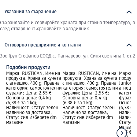
Указания за съхранение
Съхранявайте и сервирайте храната при стайна температура, а
след отваряне съхранявайте в хладилник.
Отговорно предприятие и контакти
Зоо Груп Стефанов ЕООД с. Панчарево, ул. Синя светлина 1, ет.2
Подобни продукти
Марка: RUSTICAN; Име на
Марка: RUSTICAN; Име на
Марка: 
продукта: Храна за кучета
продукта: Храна за кучета
продукта
с агнешко, 400 g; Правна
с пилешко, 400 g; Правна
Junior с
категория: самостоятелни
категория: самостоятелни
агнешко
фуражи; Цена: 2,55 €;
фуражи; Цена: 2,55 €;
категор
Основна цена: 0,4 kg
Основна цена: 0,4 kg
фуражи; 
(6,38 € за 1 kg);
(6,38 € за 1 kg);
Основна 
Наличност: Статус зелен
Наличност: Статус зелен
(6,38 € з
Налично за доставка,
Налично за доставка,
Налично
Статус сив Изберете dm
Статус сив Изберете dm
Налично
магазин
магазин
Статус 
магазин
2,55 €