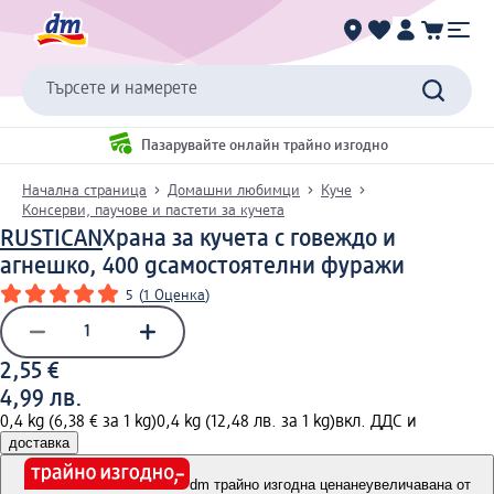
Търсете и намерете
Пазарувайте онлайн трайно изгодно
Начална страница
Домашни любимци
Куче
Консерви, паучове и пастети за кучета
RUSTICAN
Храна за кучета с говеждо и
агнешко, 400 g
самостоятелни фуражи
5
(
1 Оценка
)
2,55 €
4,99 лв.
0,4 kg (6,38 € за 1 kg)
0,4 kg (12,48 лв. за 1 kg)
вкл. ДДС и
доставка
dm трайно изгодна цена
неувеличавана от