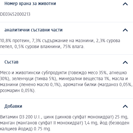
Номер храна за животни
DE03452000213
аналитични съставни части
10,8% протеин, 7,3% съдържание на мазнини, 2,3% сурова
пепел, 0,5% сурови влакнини, 75% влага.
Състав
Месо и животински субпродукти (говеждо месо 35%, агнешко
30%), зеленчуци (тиква 5%), минерални вещества 1%, масла и
мазнини (ленено масло 0,1%), ароматни билки (магданоз 0,05%,
розмарин 0,05%).
Добавки
Витамин D3 200 U.I., цинк (цинков сулфат монохидрат) 25 mg,
манган (манганов сулфат II монохидрат) 1,4 mg, йод (безводен
калциев йодид) 0.75 mg.