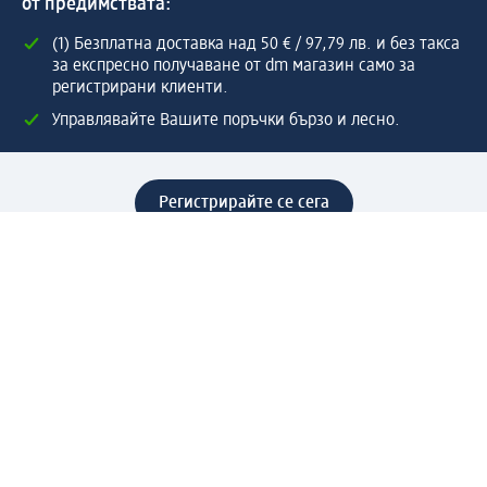
от предимствата:
(1) Безплатна доставка над 50 € / 97,79 лв. и без такса
за експресно получаване от dm магазин само за
регистрирани клиенти.
Управлявайте Вашите поръчки бързо и лесно.
Регистрирайте се сега
Помощ
Предимства & Услуги
Център за обслужване на клиенти
Доставка & Изпращане
Връщане на стока
За dm концерна
За нас
Нашата отговорност
Работа в dm
Преса