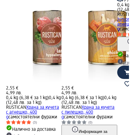
4,99 лв.
0,4 kg (6
(12,48 лв
RUSTICA
Junior с
агнешко
g
самост
Налич
Избе
2,55 €
2,55 €
4,99 лв.
4,99 лв.
0,4 kg (6,38 € за 1 kg)
0,4 kg
0,4 kg (6,38 € за 1 kg)
0,4 kg
(12,48 лв. за 1 kg)
(12,48 лв. за 1 kg)
RUSTICAN
Храна за кучета
RUSTICAN
Храна за кучета
с агнешко, 400
с пилешко, 400
g
самостоятелни фуражи
g
самостоятелни фуражи
(3)
(0)
Налично за доставка
Информация за