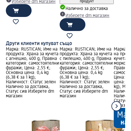
продукт
Изберете dm магазин
Налично за доставка
Изберете dm магазин
Други клиенти купуват също
Марка: RUSTICAN; Име на
Марка: RUSTICAN; Име на
Марка: 
продукта: Храна за кучета
продукта: Храна за кучета
на проду
с агнешко, 400 g; Правна
с пилешко, 400 g; Правна
кучета с
категория: самостоятелни
категория: самостоятелни
моркови 
фуражи; Цена: 2,55 €;
фуражи; Цена: 2,55 €;
Правна 
Основна цена: 0,4 kg
Основна цена: 0,4 kg
самосто
(6,38 € за 1 kg);
(6,38 € за 1 kg);
Цена: 1,
Наличност: Статус зелен
Наличност: Статус зелен
цена: 0,4
Налично за доставка,
Налично за доставка,
kg); Мар
Статус сив Изберете dm
Статус сив Изберете dm
Налично
магазин
магазин
Налично
Статус 
магазин