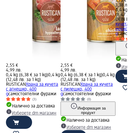
1,73 €
3,38 лв.
0,4 kg (4
(8,47 лв.
DEIN BE
кучета с
моркови
g
самост
Налич
2,55 €
2,55 €
Избе
4,99 лв.
4,99 лв.
0,4 kg (6,38 € за 1 kg)
0,4 kg
0,4 kg (6,38 € за 1 kg)
0,4 kg
(12,48 лв. за 1 kg)
(12,48 лв. за 1 kg)
RUSTICAN
Храна за кучета
RUSTICAN
Храна за кучета
с агнешко, 400
с пилешко, 400
g
самостоятелни фуражи
g
самостоятелни фуражи
(3)
(0)
Налично за доставка
Информация за
продукт
Изберете dm магазин
Налично за доставка
Изберете dm магазин