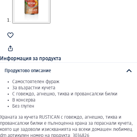
Информация за продукта
Продуктово описание
Самостоятелен фураж
За възрастни кучета
С говеждо, агнешко, тиква и провансалски билки
В консерва
Без глутен
Храната за кучета RUSTICAN с говеждо, агнешко, тиква и
провансалски билки е пълноценна храна за пораснали кучета,
която ще задоволи изискванията на всеки домашен любимец.
dm артикулен номер на продукта: 3034826