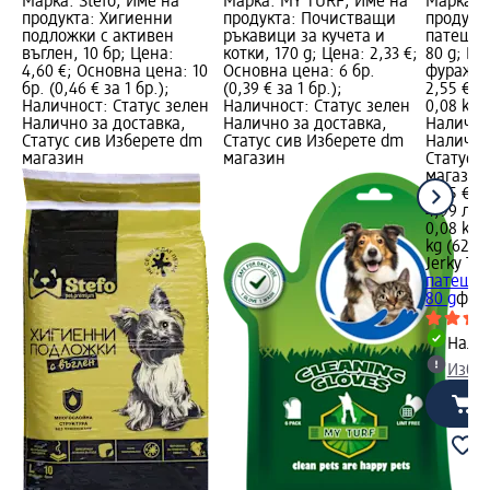
Марка: Stefo; Име на
Марка: MY TURF; Име на
Марка: J
продукта: Хигиенни
продукта: Почистващи
продукта
подложки с активен
ръкавици за кучета и
патешко 
въглен, 10 бр; Цена:
котки, 170 g; Цена: 2,33 €;
80 g; Пр
4,60 €; Основна цена: 10
Основна цена: 6 бр.
фуражни
бр. (0,46 € за 1 бр.);
(0,39 € за 1 бр.);
2,55 €; 
Наличност: Статус зелен
Наличност: Статус зелен
0,08 kg (
Налично за доставка,
Налично за доставка,
Налично
Статус сив Изберете dm
Статус сив Изберете dm
Налично
магазин
магазин
Статус 
магазин
2,55 €
4,99 лв.
0,08 kg (
kg (62,35
Jerky Ti
патешко 
80 g
фур
Налич
Избе