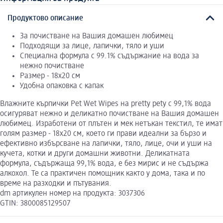
Продуктово описание
За почистване на Вашия домашен любимец
Подходящи за лице, лапички, тяло и уши
Специална формула с 99.1% съдържание на вода за
нежно почистване
Размер - 18x20 см
Удобна опаковка с капак
Влажните кърпички Pet Wet Wipes на pretty pety с 99,1% вода
осигуряват нежно и деликатно почистване на Вашия домашен
любимец. Изработени от плътен и мек нетъкан текстил, те имат
голям размер - 18x20 см, което ги прави идеални за бързо и
ефективно избърсване на лапички, тяло, лице, очи и уши на
кучета, котки и други домашни животни. Деликатната
формула, съдържаща 99,1% вода, е без мирис и не съдържа
алкохол. Те са практичен помощник както у дома, така и по
време на разходки и пътувания.
dm артикулен номер на продукта: 3037306
GTIN: 3800085129507