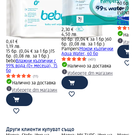
60 бр. (0
бр. (0,06
EVENT B
бебешки 
с 99% во
2,30 €
4,50 лв.
Налич
60 бр. (0,04 € за 1 бр.)
60
0,61 €
Избе
бр. (0,08 лв. за 1 бр.)
1,19 лв.
Pampers
Мокри кърпички
15 бр. (0,04 € за 1 бр.)
15
Aqua Water, 60 бр
бр. (0,08 лв. за 1 бр.)
(451)
bebo
Влажни кърпички с
99% вода (0+ месеца), 15
Налично за доставка
бр
Изберете dm магазин
(11)
Налично за доставка
Изберете dm магазин
Други клиенти купуват също