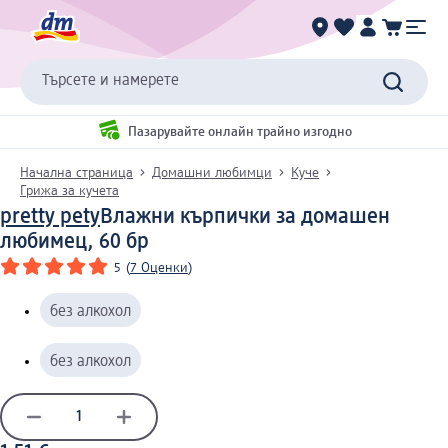
Търсете и намерете
Пазарувайте онлайн трайно изгодно
Начална страница
Домашни любимци
Куче
Грижа за кучета
pretty pety
Влажни кърпички за домашен
любимец, 60 бр
5
(
7 Оценки
)
без алкохол
без алкохол