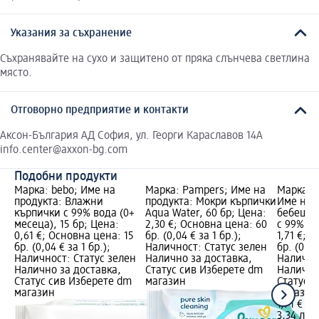
Указания за съхранение
Съхранявайте на сухо и защитено от пряка слънчева светлина
място.
Отговорно предприятие и контакти
Аксон-България АД София, ул. Георги Караславов 14А
info.center@axxon-bg.com
Подобни продукти
Марка: bebo; Име на
Марка: Pampers; Име на
Марка: 
продукта: Влажни
продукта: Мокри кърпички
Име на 
кърпички с 99% вода (0+
Aqua Water, 60 бр; Цена:
бебешки 
месеца), 15 бр; Цена:
2,30 €; Основна цена: 60
с 99% во
0,61 €; Основна цена: 15
бр. (0,04 € за 1 бр.);
1,71 €; 
бр. (0,04 € за 1 бр.);
Наличност: Статус зелен
бр. (0,03
Наличност: Статус зелен
Налично за доставка,
Налично
Налично за доставка,
Статус сив Изберете dm
Налично
Статус сив Изберете dm
магазин
Статус 
магазин
магазин
1,71 €
3,34 лв.