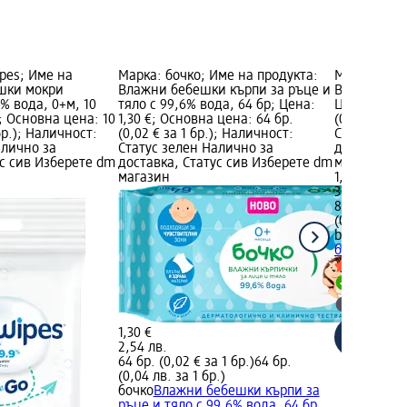
pes; Име на
Марка: бочко; Име на продукта:
Марка: beb
ешки мокри
Влажни бебешки кърпи за ръце и
Влажни кърп
% вода, 0+м, 10
тяло с 99,6% вода, 64 бр; Цена:
Цена: 1,55 
€; Основна цена: 10
1,30 €; Основна цена: 64 бр.
(0,02 € за 1
 бр.); Наличност:
(0,02 € за 1 бр.); Наличност:
Статус зел
алично за
Статус зелен Налично за
доставка, 
ус сив Изберете dm
доставка, Статус сив Изберете dm
магазин
магазин
1,55 €
3,03 лв.
80 бр. (0,02
(0,04 лв. за
bebo
Влажни
бр
Налично
Изберет
1,30 €
2,54 лв.
64 бр. (0,02 € за 1 бр.)
64 бр.
(0,04 лв. за 1 бр.)
бочко
Влажни бебешки кърпи за
ръце и тяло с 99,6% вода, 64 бр