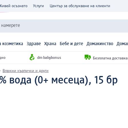
Живей осъзнато
Услуги
Център за обслужване на клиенти
и намерете
 козметика
Здраве
Храна
Бебе и дете
Домакинство
Дома
дно
dm babybonus
Безплатна доставка н
Влажни кърпички и други
 вода (0+ месеца), 15 бр