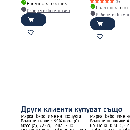
(9)
Налично за доставка
Налично за дост
Изберете dm магазин
Изберете dm ма
Други клиенти купуват също
Марка: bebo; Име на продукта:
Марка: bebo; Име н
Влажни кърпи с 99% вода (0+
Влажни кърпички Ал
месеца), 72 бр; Цена: 2,10 €;
бр; Цена: 0,50 €; О