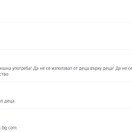
на употреба! Да не се използват от деца върху деца! Да не се
ство.
от деца.
s-bg.com