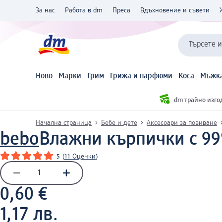
За нас
Работа в dm
Преса
Вдъхновение и съвети
Търсете 
Ново
Марки
Грим
Грижа и парфюми
Коса
Мъжка
dm трайно изго
Начална страница
Бебе и дете
Аксесоари за повиване
bebo
Влажни кърпички с 99%
5
(
11 Оценки
)
0,60 €
1,17 лв.