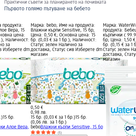
Практични съвети за планирането на почивката
Първото голямо пътуване на бебето
а продукта:
Марка: bebo; Име на продукта:
Марка: WaterWi
ое Вера, 15
Влажни кърпи Sensitive, 15 бр;
продукта: Беб
сновна цена:
Цена: 0,50 €; Основна цена: 15
кърпички с 99.9
р.); Наличност:
бр. (0,03 € за 1 бр.); Наличност:
бр; Цена: 1,50 
но за
Статус зелен Налично за
бр. (0,15 € за 1
ив Изберете dm
доставка, Статус сив Изберете dm
Статус зелен Н
магазин
доставка, Стат
магазин
0,50 €
0,98 лв.
.)
15 бр.
15 бр. (0,03 € за 1 бр.)
15 бр.
(0,06 лв. за 1 бр.)
ки Алое Вера,
bebo
Влажни кърпи Sensitive, 15 бр
(5)