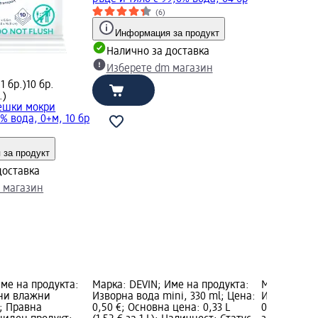
(6)
Информация за продукт
Налично за доставка
Изберете dm магазин
 1 бр.)
10 бр.
.)
ешки мокри
% вода, 0+м, 10 бр
 за продукт
доставка
 магазин
Име на продукта:
Марка: DEVIN; Име на продукта:
Марка: DEV
ни влажни
Изворна вода mini, 330 ml; Цена:
Изворна во
р; Правна
0,50 €; Основна цена: 0,33 L
0,55 €; Осно