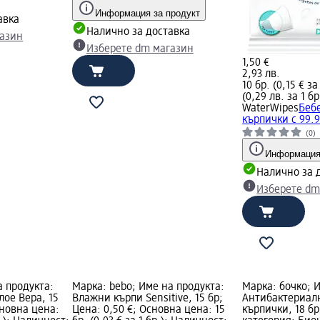
Информация за продукт
авка
Налично за доставка
газин
Изберете dm магазин
1,50 €
2,93 лв.
10 бр. (0,15 € за
(0,29 лв. за 1 бр
WaterWipes
Беб
кърпички с 99.9
(0)
Информация
Налично за 
Изберете dm
а продукта:
Марка: bebo; Име на продукта:
Марка: бочко; 
ое Вера, 15
Влажни кърпи Sensitive, 15 бр;
Aнтибактериал
сновна цена:
Цена: 0,50 €; Основна цена: 15
кърпички, 18 б