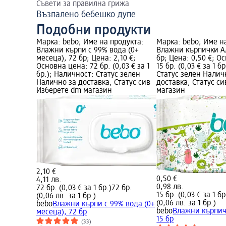
Съвети за правилна грижа
Възпалено бебешко дупе
Подобни продукти
Марка: bebo; Име на продукта:
Марка: bebo; Име н
Влажни кърпи с 99% вода (0+
Влажни кърпички Ал
месеца), 72 бр; Цена: 2,10 €;
бр; Цена: 0,50 €; О
Основна цена: 72 бр. (0,03 € за 1
15 бр. (0,03 € за 1 б
бр.); Наличност: Статус зелен
Статус зелен Налич
Налично за доставка, Статус сив
доставка, Статус с
Изберете dm магазин
магазин
2,10 €
0,50 €
4,11 лв.
0,98 лв.
72 бр. (0,03 € за 1 бр.)
72 бр.
15 бр. (0,03 € за 1 бр
(0,06 лв. за 1 бр.)
(0,06 лв. за 1 бр.)
bebo
Влажни кърпи с 99% вода (0+
bebo
Влажни кърпич
месеца), 72 бр
15 бр
(33)