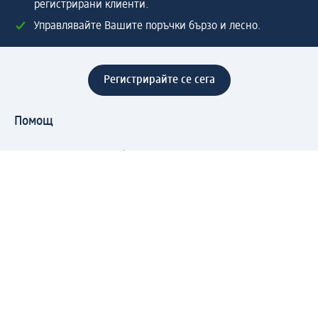
регистрирани клиенти.
Управлявайте Вашите поръчки бързо и лесно.
Регистрирайте се сега
Помощ
Предимства & Услуги
Център за обслужване на клиенти
Доставка & Изпращане
Връщане на стока
За dm концерна
За нас
Нашата отговорност
Работа в dm
Преса
Маршрут до Централен офис
dm Централен склад
Продуктов свят