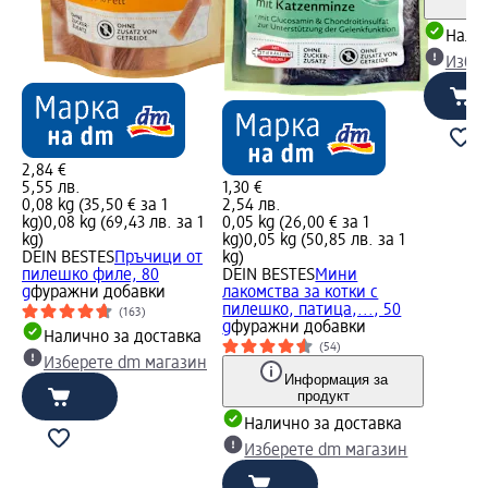
Налич
Избе
2,84 €
5,55 лв.
1,30 €
0,08 kg (35,50 € за 1
2,54 лв.
kg)
0,08 kg (69,43 лв. за 1
0,05 kg (26,00 € за 1
kg)
kg)
0,05 kg (50,85 лв. за 1
DEIN BESTES
Пръчици от
kg)
пилешко филе, 80
DEIN BESTES
Мини
g
фуражни добавки
лакомства за котки с
пилешко, патица,..., 50
(163)
g
фуражни добавки
Налично за доставка
(54)
Изберете dm магазин
Информация за
продукт
Налично за доставка
Изберете dm магазин