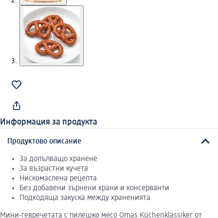
Информация за продукта
Продуктово описание
За допълващо хранене
За възрастни кучета
Нискомаслена рецепта
Без добавени зърнени храни и консерванти
Подходяща закуска между храненията
Мини-гевречетата с пилешко месо Omas Küchenklassiker от