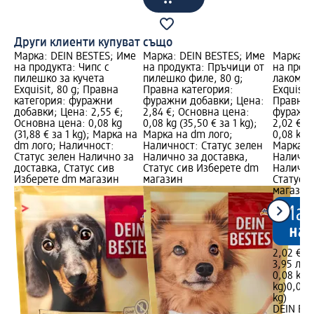
Други клиенти купуват също
Марка: DEIN BESTES; Име
Марка: DEIN BESTES; Име
Марка: 
на продукта: Чипс с
на продукта: Пръчици от
на прод
пилешко за кучета
пилешко филе, 80 g;
лакомст
Exquisit, 80 g; Правна
Правна категория:
Exquisit
категория: фуражни
фуражни добавки; Цена:
Правна 
добавки; Цена: 2,55 €;
2,84 €; Основна цена:
фуражни
Основна цена: 0,08 kg
0,08 kg (35,50 € за 1 kg);
2,02 €; 
(31,88 € за 1 kg); Марка на
Марка на dm лого;
0,08 kg (
dm лого; Наличност:
Наличност: Статус зелен
Марка н
Статус зелен Налично за
Налично за доставка,
Налично
доставка, Статус сив
Статус сив Изберете dm
Налично
Изберете dm магазин
магазин
Статус 
магазин
2,02 €
3,95 лв.
0,08 kg (
kg)
0,08 k
kg)
DEIN BE