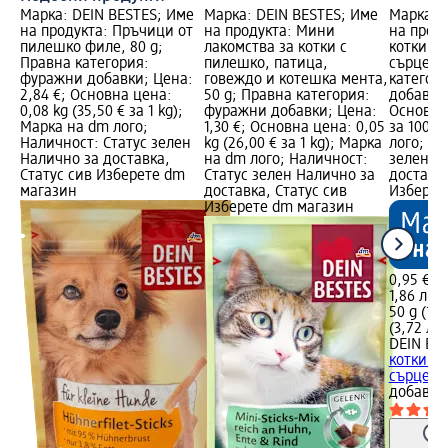
Марка: DEIN BESTES; Име
Марка: DEIN BESTES; Име
Марка: 
на продукта: Пръчици от
на продукта: Мини
на проду
пилешко филе, 80 g;
лакомства за котки с
котки с
Правна категория:
пилешко, патица,
сърцеви
фуражни добавки; Цена:
говеждо и котешка мента,
категор
2,84 €; Основна цена:
50 g; Правна категория:
добавки;
0,08 kg (35,50 € за 1 kg);
фуражни добавки; Цена:
Основна 
Марка на dm лого;
1,30 €; Основна цена: 0,05
за 100 g
Наличност: Статус зелен
kg (26,00 € за 1 kg); Марка
лого; На
Налично за доставка,
на dm лого; Наличност:
зелен Н
Статус сив Изберете dm
Статус зелен Налично за
доставка
магазин
доставка, Статус сив
Изберет
Изберете dm магазин
0,95 €
1,86 лв.
50 g (1,9
(3,72 лв.
DEIN BE
котки с
сърцеви
добавки