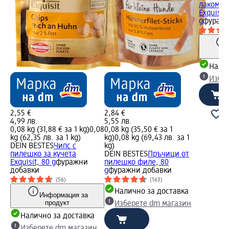
лакомст
Exquisit
g
фуражн
Налич
Избе
2,55 €
2,84 €
4,99 лв.
5,55 лв.
0,08 kg (31,88 € за 1 kg)
0,08
0,08 kg (35,50 € за 1
kg (62,35 лв. за 1 kg)
kg)
0,08 kg (69,43 лв. за 1
DEIN BESTES
Чипс с
kg)
пилешко за кучета
DEIN BESTES
Пръчици от
Exquisit, 80 g
фуражни
пилешко филе, 80
добавки
g
фуражни добавки
(56)
(163)
Налично за доставка
Информация за
продукт
Изберете dm магазин
Налично за доставка
Изберете dm магазин