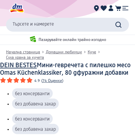
Търсете и намерете
Пазарувайте онлайн трайно изгодно
Начална страница
Домашни любимци
Куче
Суха храна за кучета
DEIN BESTES
Мини-гевречета с пилешко месо
Omas Küchenklassiker, 80 g
фуражни добавки
4.9
(
74 Оценки
)
без консерванти
без добавена захар
без консерванти
без добавена захар