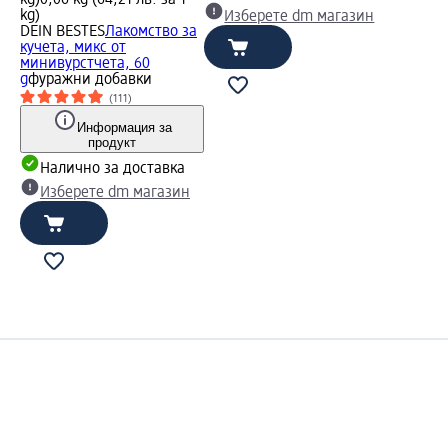
kg)
0,06 kg (64,21 лв. за 1
kg)
Изберете dm магазин
DEIN BESTES
Лакомство за
кучета, микс от
минивурстчета, 60
g
фуражни добавки
(111)
Информация за
продукт
Налично за доставка
Изберете dm магазин