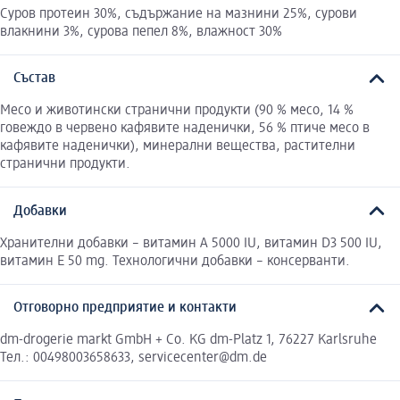
Суров протеин 30%, съдържание на мазнини 25%, сурови
влакнини 3%, сурова пепел 8%, влажност 30%
Състав
Месо и животински странични продукти (90 % месо, 14 %
говеждо в червено кафявите наденички, 56 % птиче месо в
кафявите наденички), минерални вещества, растителни
странични продукти.
Добавки
Хранителни добавки – витамин A 5000 IU, витамин D3 500 IU,
витамин E 50 mg. Технологични добавки – консерванти.
Отговорно предприятие и контакти
dm-drogerie markt GmbH + Co. KG dm-Platz 1, 76227 Karlsruhe
Тел.: 00498003658633, servicecenter@dm.de