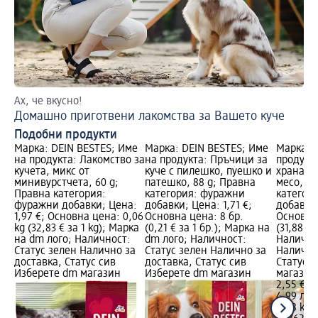
Ах, че вкусно!
Домашно приготвени лакомства за Вашето куче
Подобни продукти
Марка: DEIN BESTES; Име
Марка: DEIN BESTES; Име
Марка: J
на продукта: Лакомство за
на продукта: Пръчици за
продукт
кучета, микс от
куче с пилешко, пуешко и
храна за
минивурстчета, 60 g;
патешко, 88 g; Правна
месо, 80
Правна категория:
категория: фуражни
категор
фуражни добавки; Цена:
добавки; Цена: 1,71 €;
добавки;
1,97 €; Основна цена: 0,06
Основна цена: 8 бр.
Основна 
kg (32,83 € за 1 kg); Марка
(0,21 € за 1 бр.); Марка на
(31,88 € 
на dm лого; Наличност:
dm лого; Наличност:
Налично
Статус зелен Налично за
Статус зелен Налично за
Налично
доставка, Статус сив
доставка, Статус сив
Статус 
Изберете dm магазин
Изберете dm магазин
магазин
2,55 €
4,99 лв.
0,08 kg (