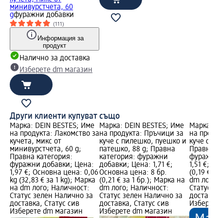
минивурстчета, 60
g
фуражни добавки
(111)
Информация за
продукт
Налично за доставка
Изберете dm магазин
Други клиенти купуват също
Марка: DEIN BESTES; Име
Марка: DEIN BESTES; Име
Марка: 
на продукта: Лакомство за
на продукта: Пръчици за
на прод
кучета, микс от
куче с пилешко, пуешко и
куче с г
минивурстчета, 60 g;
патешко, 88 g; Правна
Правна 
Правна категория:
категория: фуражни
фуражни
фуражни добавки; Цена:
добавки; Цена: 1,71 €;
1,51 €; 
1,97 €; Основна цена: 0,06
Основна цена: 8 бр.
(0,19 € з
kg (32,83 € за 1 kg); Марка
(0,21 € за 1 бр.); Марка на
dm лого
на dm лого; Наличност:
dm лого; Наличност:
Статус 
Статус зелен Налично за
Статус зелен Налично за
доставка
доставка, Статус сив
доставка, Статус сив
Изберет
Изберете dm магазин
Изберете dm магазин