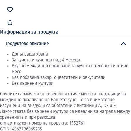
Информация за продукта
Продуктово описание
Допълваща храна
За кучета и кученца над 4 месеца
Вкусно междинно похапване за кучета с телешко и птиче
месо
Без добавена захар, оцветители и овкусители
Без зърнени култури
Сочните саламчета от телешко и птиче месо са подходящи за
междинно похапване на Вашето куче. Те са внимателно
изсушени на въздух и са обогатени с витамини А, D3 и Е.
Лакомствата без зърнени култури са идеални за награда между
храненията и при разходка.
dm артикулен номер на продукта: 1552761
GTIN: 4067796069235