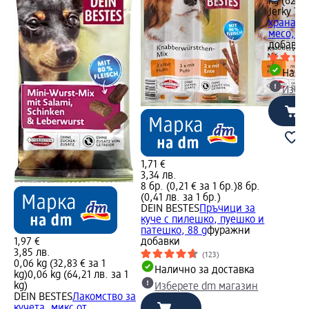
kg (62,35
Jerky Ti
храна за
месо, 80
добавки
Налич
Избе
1,71 €
3,34 лв.
8 бр. (0,21 € за 1 бр.)
8 бр.
(0,41 лв. за 1 бр.)
DEIN BESTES
Пръчици за
куче с пилешко, пуешко и
патешко, 88 g
фуражни
1,97 €
добавки
3,85 лв.
(123)
0,06 kg (32,83 € за 1
Налично за доставка
kg)
0,06 kg (64,21 лв. за 1
kg)
Изберете dm магазин
DEIN BESTES
Лакомство за
кучета, микс от