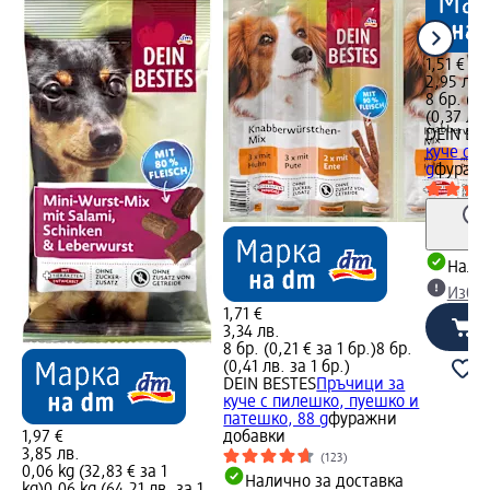
1,51 €
2,95 лв.
8 бр. (0,
(0,37 лв.
DEIN BE
куче с г
g
фуражн
Налич
Избе
1,71 €
3,34 лв.
8 бр. (0,21 € за 1 бр.)
8 бр.
(0,41 лв. за 1 бр.)
DEIN BESTES
Пръчици за
куче с пилешко, пуешко и
патешко, 88 g
фуражни
1,97 €
добавки
3,85 лв.
(123)
0,06 kg (32,83 € за 1
Налично за доставка