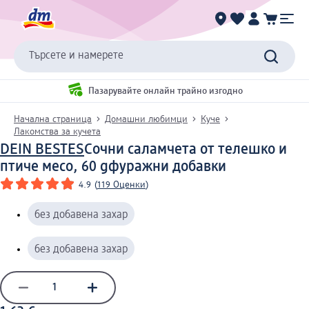
Търсете и намерете
Пазарувайте онлайн трайно изгодно
Начална страница
Домашни любимци
Куче
Лакомства за кучета
DEIN BESTES
Сочни саламчета от телешко и
птиче месо, 60 g
фуражни добавки
4.9
(
119 Оценки
)
без добавена захар
без добавена захар