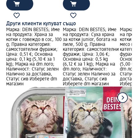
Други клиенти купуват също
Марка: DEIN BESTES; Име
Марка: DEIN BESTES; Име
Марка: 
на продукта: Храна за
на продукта: Суха храна
на проду
котки с говеждо в сос, 100
за котки junior, богата на
котки ju
g; Правна категория:
пиле, 500 g; Правна
месо в с
самостоятелни фуражи;
категория: самостоятелни
категор
Цена: 0,51 €; Основна
фуражи; Цена: 3,06 €;
фуражи; 
цена: 0,1 kg (5,10 € за 1
Основна цена: 0,5 kg
Основна 
kg); Марка на dm лого;
(6,12 € за 1 kg); Марка на
(5,00 € 
Наличност: Статус зелен
dm лого; Наличност:
dm лого
Налично за доставка,
Статус зелен Налично за
Статус 
Статус сив Изберете dm
доставка, Статус сив
доставка
магазин
Изберете dm магазин
Изберет