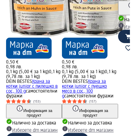
Налич
Избе
0,50 €
0,50 €
0,98 лв.
0,98 лв.
0,1 kg (5,00 € за 1 kg)
0,1 kg
0,1 kg (5,00 € за 1 kg)
0,1 kg
(9,78 лв. за 1 kg)
(9,78 лв. за 1 kg)
DEIN BESTES
Храна за
DEIN BESTES
Храна за
котки junior с пилешко в
котки junior с пуешко
сос, 100 g
самостоятелни
месо в сос, 100
фуражи
g
самостоятелни фуражи
(153)
(157)
Информация за
Информация за
продукт
продукт
Налично за доставка
Налично за доставка
Изберете dm магазин
Изберете dm магазин