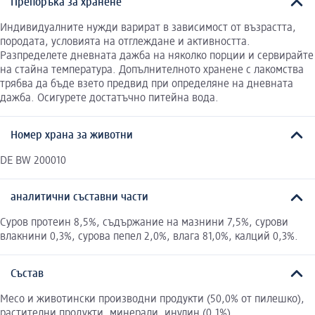
Препоръка за хранене
Индивидуалните нужди варират в зависимост от възрастта,
породата, условията на отглеждане и активността.
Разпределете дневната дажба на няколко порции и сервирайте
на стайна температура. Допълнителното хранене с лакомства
трябва да бъде взето предвид при определяне на дневната
дажба. Осигурете достатъчно питейна вода.
Номер храна за животни
DE BW 200010
аналитични съставни части
Суров протеин 8,5%, съдържание на мазнини 7,5%, сурови
влакнини 0,3%, сурова пепел 2,0%, влага 81,0%, калций 0,3%.
Състав
Месо и животински производни продукти (50,0% от пилешко),
растителни продукти, минерали, инулин (0,1%).