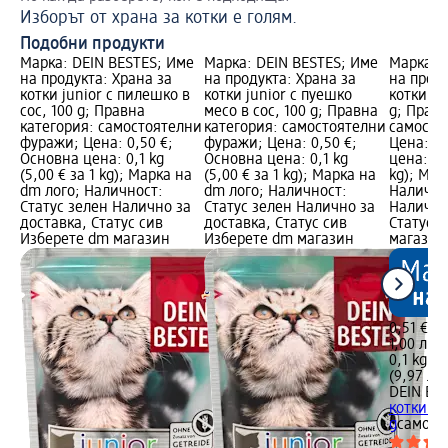
Изборът от храна за котки е голям.
Подобни продукти
Марка: DEIN BESTES; Име
Марка: DEIN BESTES; Име
Марка: 
на продукта: Храна за
на продукта: Храна за
на проду
котки junior с пилешко в
котки junior с пуешко
котки с 
сос, 100 g; Правна
месо в сос, 100 g; Правна
g; Правн
категория: самостоятелни
категория: самостоятелни
самосто
фуражи; Цена: 0,50 €;
фуражи; Цена: 0,50 €;
Цена: 0,
Основна цена: 0,1 kg
Основна цена: 0,1 kg
цена: 0,1
(5,00 € за 1 kg); Марка на
(5,00 € за 1 kg); Марка на
kg); Мар
dm лого; Наличност:
dm лого; Наличност:
Налично
Статус зелен Налично за
Статус зелен Налично за
Налично
доставка, Статус сив
доставка, Статус сив
Статус 
Изберете dm магазин
Изберете dm магазин
магазин
0,51 €
1,00 лв.
0,1 kg (5
(9,97 лв.
DEIN BE
котки с 
g
самост