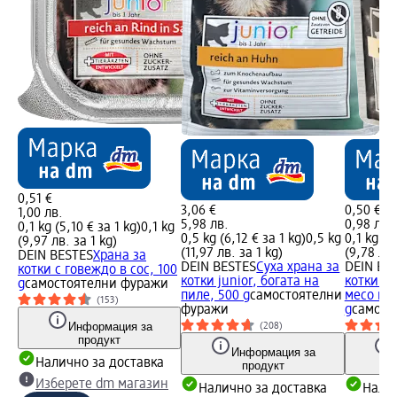
0,51 €
3,06 €
0,50 €
1,00 лв.
5,98 лв.
0,98 лв.
0,1 kg (5,10 € за 1 kg)
0,1 kg
0,5 kg (6,12 € за 1 kg)
0,5 kg
0,1 kg (5
(9,97 лв. за 1 kg)
(11,97 лв. за 1 kg)
(9,78 лв.
DEIN BESTES
Храна за
DEIN BESTES
Суха храна за
DEIN BE
котки с говеждо в сос, 100
котки junior, богата на
котки ju
g
самостоятелни фуражи
пиле, 500 g
самостоятелни
месо в с
(153)
фуражи
g
самост
Информация за
(208)
продукт
Информация за
Налично за доставка
продукт
Изберете dm магазин
Налично за доставка
Налич