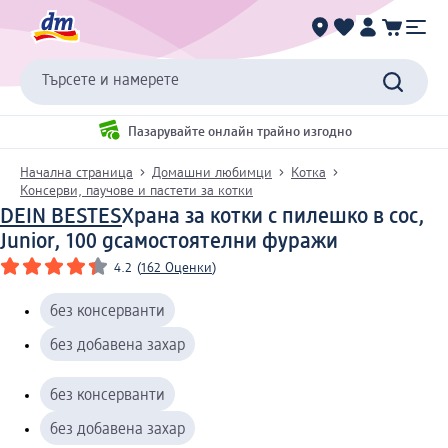
Търсете и намерете
Пазарувайте онлайн трайно изгодно
Начална страница
Домашни любимци
Котка
Консерви, паучове и пастети за котки
DEIN BESTES
Храна за котки с пилешко в сос,
Junior, 100 g
самостоятелни фуражи
4.2
(
162 Оценки
)
без консерванти
без добавена захар
без консерванти
без добавена захар