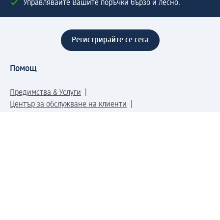
Управлявайте Вашите поръчки бързо и лесно.
Регистрирайте се сега
Помощ
Предимства & Услуги
Център за обслужване на клиенти
Доставка & Изпращане
Връщане на стока
За dm концерна
За нас
Нашата отговорност
Работа в dm
Преса
Маршрут до Централен офис
dm Централен склад
Продуктов свят
dm Свят