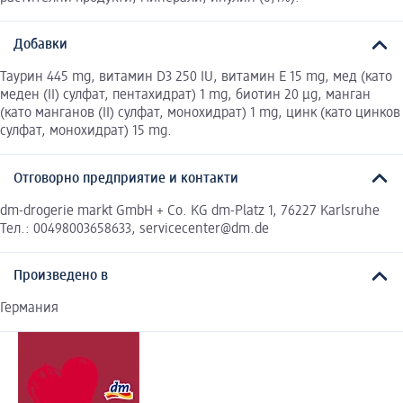
Добавки
Таурин 445 mg, витамин D3 250 IU, витамин E 15 mg, мед (като
меден (II) сулфат, пентахидрат) 1 mg, биотин 20 μg, манган
(като манганов (II) сулфат, монохидрат) 1 mg, цинк (като цинков
сулфат, монохидрат) 15 mg.
Отговорно предприятие и контакти
dm-drogerie markt GmbH + Co. KG dm-Platz 1, 76227 Karlsruhe
Тел.: 00498003658633, servicecenter@dm.de
Произведено в
Германия