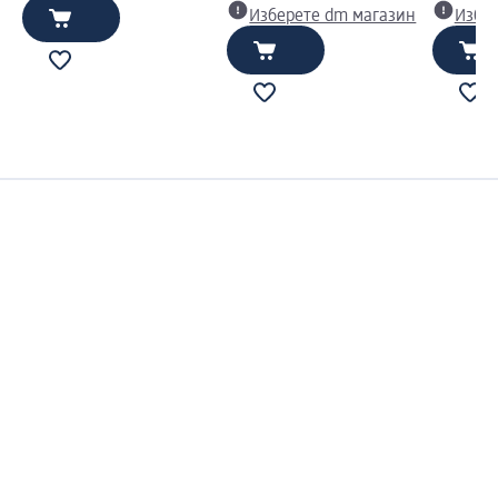
Изберете dm магазин
Избе