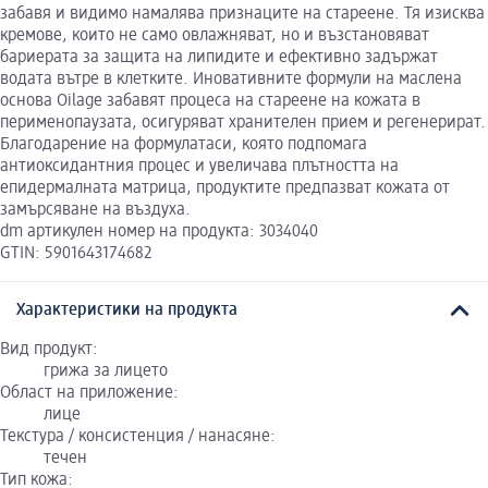
забавя и видимо намалява признаците на стареене. Тя изисква
кремове, които не само овлажняват, но и възстановяват
бариерата за защита на липидите и ефективно задържат
водата вътре в клетките. Иновативните формули на маслена
основа Oilage забавят процеса на стареене на кожата в
перименопаузата, осигуряват хранителен прием и регенерират.
Благодарение на формулатаси, която подпомага
антиоксидантния процес и увеличава плътността на
епидермалната матрица, продуктите предпазват кожата от
замърсяване на въздуха.
dm артикулен номер на продукта: 3034040
GTIN: 5901643174682
Характеристики на продукта
Вид продукт:
грижа за лицето
Област на приложение:
лице
Текстура / консистенция / нанасяне:
течен
Тип кожа: