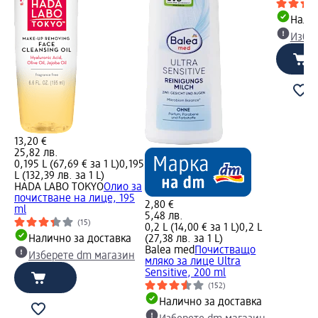
Налич
Избе
13,20 €
25,82 лв.
0,195 L (67,69 € за 1 L)
0,195
L (132,39 лв. за 1 L)
HADA LABO TOKYO
Олио за
почистване на лице, 195
2,80 €
ml
5,48 лв.
(15)
0,2 L (14,00 € за 1 L)
0,2 L
Налично за доставка
(27,38 лв. за 1 L)
Balea med
Почистващо
Изберете dm магазин
мляко за лице Ultra
Sensitive, 200 ml
(152)
Налично за доставка