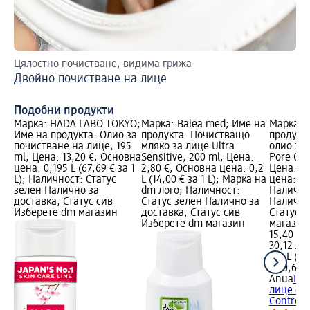
Цялостно почистване, видима грижа
С 
Двойно почистване на лице
ст
Съ
Подобни продукти
Марка: HADA LABO TOKYO;
Марка: Balea med; Име на
Марка: 
Име на продукта: Олио за
продукта: Почистващо
продукт
почистване на лице, 195
мляко за лице Ultra
олио за 
ml; Цена: 13,20 €; Основна
Sensitive, 200 ml; Цена:
Pore Con
цена: 0,195 L (67,69 € за 1
2,80 €; Основна цена: 0,2
Цена: 15
L); Наличност: Статус
L (14,00 € за 1 L); Марка на
цена: 0,2
зелен Налично за
dm лого; Наличност:
Налично
доставка, Статус сив
Статус зелен Налично за
Налично
Изберете dm магазин
доставка, Статус сив
Статус 
Изберете dm магазин
магазин
15,40 €
30,12 лв.
0,2 L (77
(150,60 л
Anua
Поч
лице с х
Control,