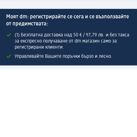
Моят dm: регистрирайте се сега и се възползвайте
от предимствата:
(1) Безплатна доставка над 50 € / 97,79 лв. и без такса
за експресно получаване от dm магазин само за
регистрирани клиенти.
Управлявайте Вашите поръчки бързо и лесно.
Регистрирайте се сега
Помощ
Предимства & Услуги
Център за обслужване на клиенти
Доставка & Изпращане
Връщане на стока