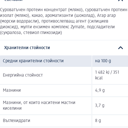
Суроватъчен протеин концентрат (мляко), суроватъчен протеин
изолат (мляко), какао, ароматизанти (шоколад), Агар агар
(морски водорасли), противослепващ агент (силициев
диоксид), мулти ензимен комплекс Zymate, подсладители
(сукралоза, стевиол гликозиди)
Хранителни стойности
Средни хранителни стойности
на 100 g
1 482 kJ / 351
Енергийна стойност
kcal
Мазнини
4,9 g
Мазнини, от които наситени мастни
3,7 g
киселини
Въглехидрати
8 g