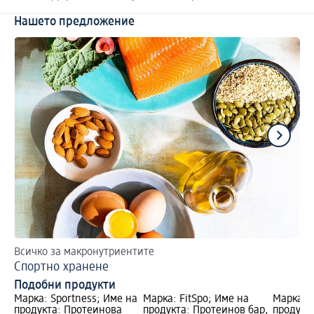
Нашето предложение
Всичко за макронутриентите
Ве
Спортно хранене
Подобни продукти
Марка: Sportness; Име на
Марка: FitSpo; Име на
Марка: S
продукта: Протеинова
продукта: Протеинов бар,
продукт