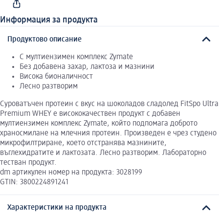
Информация за продукта
Продуктово описание
С мултиензимен комплекс Zymate
Без добавена захар, лактоза и мазнини
Висока бионаличност
Лесно разтворим
Суроватъчен протеин с вкус на шоколадов сладолед FitSpo Ultra
Premium WHEY e висококачествен продукт с добавен
мултиензимен комплекс Zymate, който подпомага доброто
храносмилане на млечния протеин. Произведен е чрез студено
микрофилтриране, което отстранява мазнините,
въглехидратите и лактозата. Лесно разтворим. Лабораторно
тестван продукт.
dm артикулен номер на продукта: 3028199
GTIN: 3800224891241
Характеристики на продукта