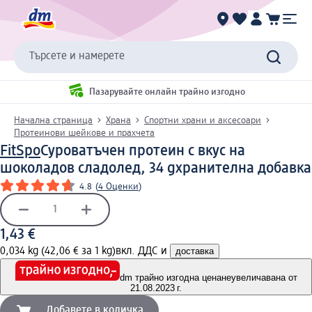
Търсете и намерете
Пазарувайте онлайн трайно изгодно
Начална страница
Храна
Спортни храни и аксесоари
Протеинови шейкове и прахчета
FitSpo
Суроватъчен протеин с вкус на
шоколадов сладолед, 34 g
хранителна добавка
4.8
(
4 Оценки
)
1,43 €
0,034 kg (42,06 € за 1 kg)
вкл. ДДС и
доставка
dm трайно изгодна цена
неувеличавана от
21.08.2023 г.
Добавете в количка