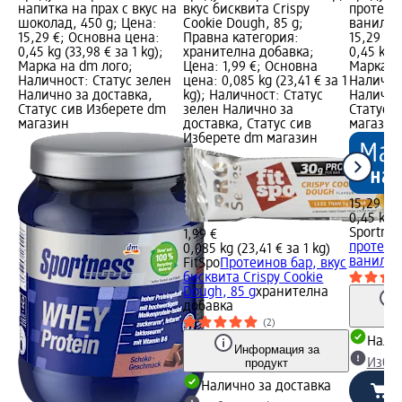
напитка на прах с вкус на
вкус бисквита Crispy
протеин 
шоколад, 450 g; Цена:
Cookie Dough, 85 g;
ванилия,
15,29 €; Основна цена:
Правна категория:
15,29 €;
0,45 kg (33,98 € за 1 kg);
хранителна добавка;
0,45 kg (
Марка на dm лого;
Цена: 1,99 €; Основна
Марка н
Наличност: Статус зелен
цена: 0,085 kg (23,41 € за 1
Налично
Налично за доставка,
kg); Наличност: Статус
Налично
Статус сив Изберете dm
зелен Налично за
Статус 
магазин
доставка, Статус сив
магазин
Изберете dm магазин
15,29 €
0,45 kg (
Sportnes
1,99 €
протеин 
0,085 kg (23,41 € за 1 kg)
ванилия
FitSpo
Протеинов бар, вкус
бисквита Crispy Cookie
Dough, 85 g
хранителна
добавка
(2)
Налич
Информация за
продукт
Избе
Налично за доставка