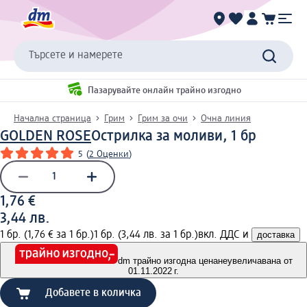
Търсете и намерете
Пазарувайте онлайн трайно изгодно
Начална страница
Грим
Грим за очи
Очна линия
GOLDEN ROSE
Острилка за моливи, 1 бр
5
(
2 Оценки
)
1,76 €
3,44 лв.
1 бр. (1,76 € за 1 бр.)
1 бр. (3,44 лв. за 1 бр.)
вкл. ДДС и
доставка
dm трайно изгодна цена
неувеличавана от
01.11.2022 г.
Добавете в количка