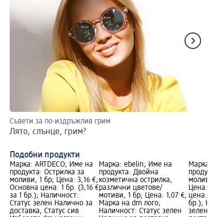
Съвети за по-издръжлив грим
Ет
Лято, слънце, грим?
Гр
Подобни продукти
Марка: ARTDECO; Име на
Марка: ebelin; Име на
Марка: 
продукта: Острилка за
продукта: Двойна
продукта
моливи, 1 бр; Цена: 3,16 €;
козметична острилка,
моливи S
Основна цена: 1 бр. (3,16 €
различни цветове/
Цена: 3,
за 1 бр.); Наличност:
мотиви, 1 бр; Цена: 1,07 €;
цена: 1 б
Статус зелен Налично за
Марка на dm лого;
бр.); На
доставка, Статус сив
Наличност: Статус зелен
зелен Н