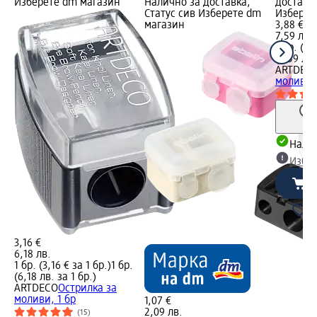
Изберете dm магазин
Налично за доставка,
доставка
Статус сив Изберете dm
Изберет
магазин
3,88 €
7,59 лв.
1 бр. (3,
(7,59 лв.
ARTDEC
моливи S
Налич
Избе
3,16 €
6,18 лв.
1 бр. (3,16 € за 1 бр.)
1 бр.
(6,18 лв. за 1 бр.)
ARTDECO
Острилка за
моливи, 1 бр
1,07 €
2,09 лв.
(15)