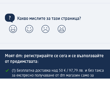
Какво мислите за тази страница?
Моят dm: регистрирайте се сега и се възползвайте
от предимствата:
(1) Безплатна доставка над 50 € / 97,79 лв. и без такса
за експресно получаване от dm магазин само за
регистрирани клиенти.
Управлявайте Вашите поръчки бързо и лесно.
Регистрирайте се сега