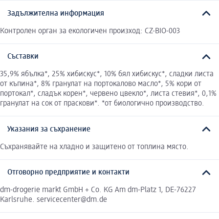
Задължителна информация
Контролен орган за екологичен произход: CZ-BIO-003
Съставки
35,9% ябълка*, 25% хибискус*, 10% бял хибискус*, сладки листа
от къпина*, 8% гранулат на портокалово масло*, 5% кори от
портокал*, сладък корен*, червено цвекло*, листа стевия*, 0,1%
гранулат на сок от праскови*. *от биологично производство.
Указания за съхранение
Съхранявайте на хладно и защитено от топлина място.
Отговорно предприятие и контакти
dm-drogerie markt GmbH + Co. KG Am dm-Platz 1, DE-76227
Karlsruhe. servicecenter@dm.de