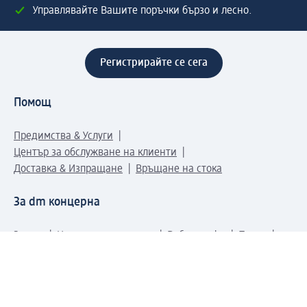
Управлявайте Вашите поръчки бързо и лесно.
Регистрирайте се сега
Помощ
Предимства & Услуги
Център за обслужване на клиенти
Доставка & Изпращане
Връщане на стока
За dm концерна
За нас
Нашата отговорност
Работа в dm
Преса
Маршрут до Централен офис
dm Централен склад
Продуктов свят
dm Свят