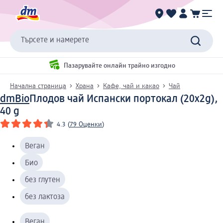
Търсете и намерете
Пазарувайте онлайн трайно изгодно
Начална страница
Храна
Кафе, чай и какао
Чай
dmBio
Плодов чай Испански портокал (20x2g),
40 g
4.3
(
79 Оценки
)
Веган
Био
без глутен
без лактоза
Веган