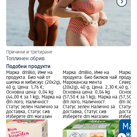
Би
Причини и третиране
Топлинен обрив
Подобни продукти
Марка: dmBio; Име на
Марка: dmBio; Име на
Марка: 
продукта: Био чай от
продукта: Био билков чай
продукт
шипка и хибискус (20x2g),
Мароканска мента
Северни
0 €;
40 g; Цена: 1,76 €;
(20x2g), 40 g; Цена: 2,30 €;
40 g; Це
Основна цена: 0,04 kg
Основна цена: 0,04 kg
Основна 
 на
(44,00 € за 1 kg); Марка на
(57,50 € за 1 kg); Марка на
(57,50 €
dm лого; Наличност:
dm лого; Наличност:
dm лого
а
Статус зелен Налично за
Статус зелен Налично за
Статус 
доставка, Статус сив
доставка, Статус сив
доставка
Изберете dm магазин
Изберете dm магазин
Изберет