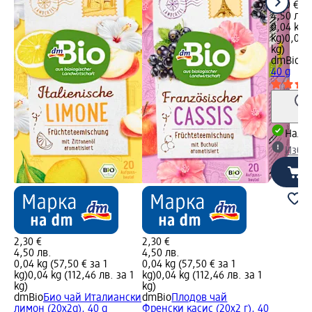
2,30 €
4,50 лв.
0,04 kg (
kg)
0,04 k
kg)
dmBio
Ту
40 g
Налич
Избе
2,30 €
2,30 €
4,50 лв.
4,50 лв.
0,04 kg (57,50 € за 1
0,04 kg (57,50 € за 1
kg)
0,04 kg (112,46 лв. за 1
kg)
0,04 kg (112,46 лв. за 1
kg)
kg)
dmBio
Био чай Италиански
dmBio
Плодов чай
лимон (20x2g), 40 g
Френски касис (20x2 г), 40