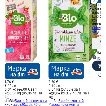
2,30 €
4,50 лв.
0,04 kg (
kg)
0,04 k
kg)
dmBio
Пл
Северни
40 g
Налич
Избе
1,76 €
2,30 €
3,44 лв.
4,50 лв.
0,04 kg (44,00 € за 1
0,04 kg (57,50 € за 1
 1
kg)
0,04 kg (86,06 лв. за 1
kg)
0,04 kg (112,46 лв. за 1
kg)
kg)
ски
dmBio
Био чай от шипка и
dmBio
Био билков чай
хибискус (20x2g), 40 g
Мароканска мента