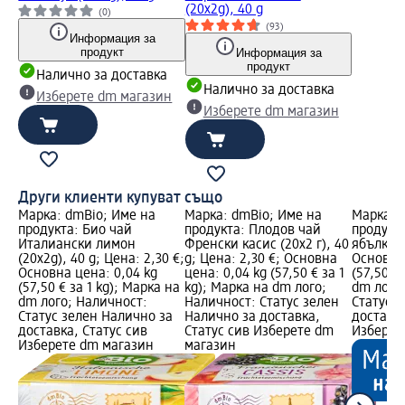
(20x2g), 40 g
(0)
(93)
Информация за
продукт
Информация за
продукт
а
Налично за доставка
Налично за доставка
н
Изберете dm магазин
Изберете dm магазин
Други клиенти купуват също
Марка: dmBio; Име на
Марка: dmBio; Име на
Марка: 
продукта: Био чай
продукта: Плодов чай
продукта
Италиански лимон
Френски касис (20x2 г), 40
ябълка, 
(20x2g), 40 g; Цена: 2,30 €;
g; Цена: 2,30 €; Основна
Основна 
Основна цена: 0,04 kg
цена: 0,04 kg (57,50 € за 1
(57,50 €
(57,50 € за 1 kg); Марка на
kg); Марка на dm лого;
dm лого
dm лого; Наличност:
Наличност: Статус зелен
Статус 
Статус зелен Налично за
Налично за доставка,
доставка
доставка, Статус сив
Статус сив Изберете dm
Изберет
Изберете dm магазин
магазин