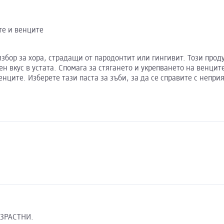
те и венците
избор за хора, страдащи от пародонтит или гингивит. Този прод
н вкус в устата. Спомага за стягането и укрепването на венцит
ците. Изберете тази паста за зъби, за да се справите с непри
ЪЗРАСТНИ.