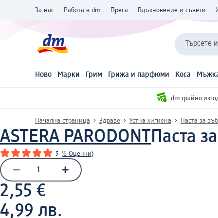
За нас
Работа в dm
Преса
Вдъхновение и съвети
Търсете 
Ново
Марки
Грим
Грижа и парфюми
Коса
Мъжка
dm трайно изго
Начална страница
Здраве
Устна хигиена
Паста за зъ
ASTERA PARODONT
Паста за
5
(
6 Оценки
)
2,55 €
4,99 лв.