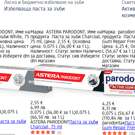
Лесно и бюджетно избелване на зъби
Съвет
Избелваща паста за зъби
Актив
козм
ODONT; Име на
Марка: ASTERA PARODONT; Име на
Марка: parodon
зъби White, 75
продукта: Паста за зъби Charcoal,
продукта: Паста
сновна цена:
75 ml; Цена: 2,55 €; Основна
Gum Repair Fres
1 L); Наличност:
цена: 0,075 L (34,00 € за 1 L);
Цена: 4,25 €; О
но за
Наличност: Статус зелен Налично
L (56,67 € за 1 
ив Изберете dm
за доставка, Статус сив Изберете
Статус зелен Н
dm магазин
доставка, Стат
магазин
2,55 €
4,25 €
4,99 лв.
8,31 лв.
L)
0,075 L
0,075 L (34,00 € за 1 L)
0,075 L
0,075 L (56,67 € 
(66,50 лв. за 1 L)
(110,84 лв. за 1 
аста за зъби
ASTERA PARODONT
Паста за зъби
parodontax
Паст
Charcoal, 75 ml
Gum Repair Fres
(3)
(13)