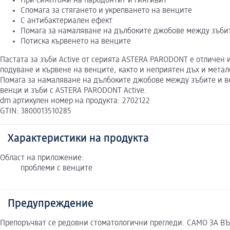
При симптоми на пародонтит и гингивит
Спомага за стягането и укрепването на венците
С антибактериален ефект
Помага за намаляване на дълбоките джобове между зъби
Потиска кървенето на венците
Пастата за зъби Active от серията ASTERA PARODONT е отличен 
подуване и кървене на венците, както и неприятен дъх и метале
Помага за намаляване на дълбоките джобове между зъбите и вен
венци и зъби с ASTERA PARODONT Active.
dm артикулен номер на продукта: 2702122
GTIN: 3800013510285
Характеристики на продукта
Област на приложение:
проблеми с венците
Предупреждение
Препоръчват се редовни стоматологични прегледи. САМО ЗА В