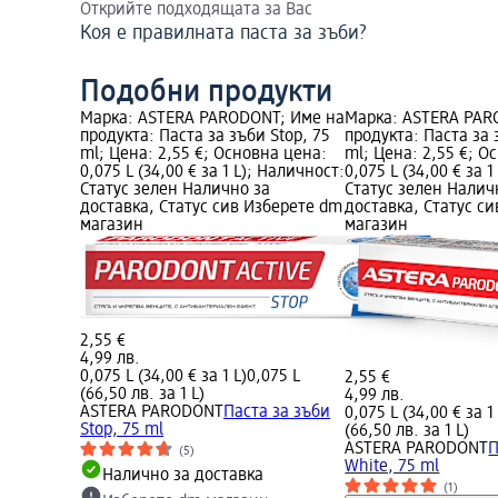
Открийте подходящата за Вас
Коя е правилната паста за зъби?
Подобни продукти
Марка: ASTERA PARODONT; Име на
Марка: ASTERA PAR
продукта: Паста за зъби Stop, 75
продукта: Паста за 
ml; Цена: 2,55 €; Основна цена:
ml; Цена: 2,55 €; О
0,075 L (34,00 € за 1 L); Наличност:
0,075 L (34,00 € за 
Статус зелен Налично за
Статус зелен Налич
доставка, Статус сив Изберете dm
доставка, Статус с
магазин
магазин
2,55 €
4,99 лв.
0,075 L (34,00 € за 1 L)
0,075 L
2,55 €
(66,50 лв. за 1 L)
4,99 лв.
ASTERA PARODONT
Паста за зъби
0,075 L (34,00 € за 1 
Stop, 75 ml
(66,50 лв. за 1 L)
ASTERA PARODONT
П
(5)
White, 75 ml
Налично за доставка
(1)