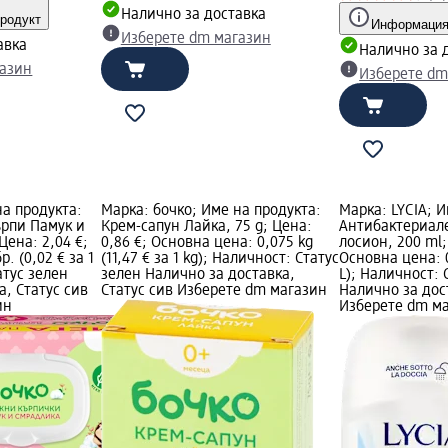
Налично за доставка
родукт
Информация
Изберете dm магазин
авка
Налично за 
газин
Изберете dm
на продукта:
Марка: бочко; Име на продукта:
Марка: LYCIA; И
рпи Памук и
Крем-сапун Лайка, 75 g; Цена:
Антибактериал
Цена: 2,04 €;
0,86 €; Основна цена: 0,075 kg
лосион, 200 ml;
. (0,02 € за 1
(11,47 € за 1 kg); Наличност: Статус
Основна цена: 0,
атус зелен
зелен Налично за доставка,
L); Наличност: 
а, Статус сив
Статус сив Изберете dm магазин
Налично за дос
ин
Изберете dm м