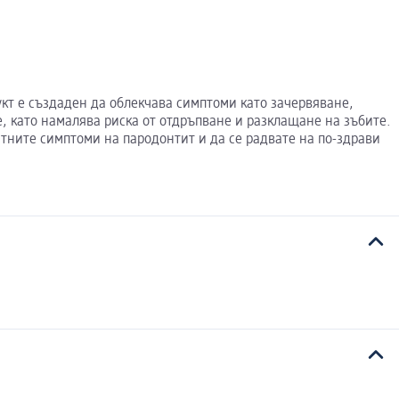
укт е създаден да облекчава симптоми като зачервяване,
е, като намалява риска от отдръпване и разклащане на зъбите.
ятните симптоми на пародонтит и да се радвате на по-здрави