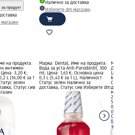
Налично за доставка
 за продукт
Изберете dm магазин
доставка
 магазин
ме на продукта:
Марка: Dental; Име на продукта:
Марка: Orbi
ен интимен
Вода за уста Anti-Parodontit, 300
Дражета с в
 Цена: 3,20 €;
ml; Цена: 1,63 €; Основна цена:
Цена: 2,70 
2 L (16,00 € за 1
0,3 L (5,43 € за 1 L); Наличност:
kg (42,19 € 
Статус зелен
Статус зелен Налично за
Статус зел
тавка, Статус сив
доставка, Статус сив Изберете dm
доставка, 
агазин
магазин
2,70 €
5,28 лв.
0,064 kg (42
(82,52 лв. з
Orbit
Дражет
бр