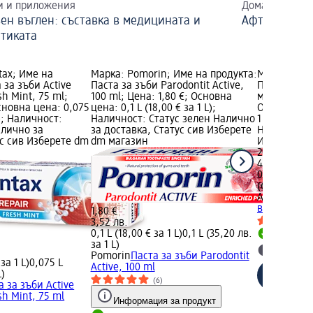
и и приложения
Домашни сред
ен въглен: съставка в медицината и
Афти в устат
етиката
tax; Име на
Марка: Pomorin; Име на продукта:
Марка: AST
 за зъби Active
Паста за зъби Parodontit Active,
Паста за зъ
h Mint, 75 ml;
100 ml; Цена: 1,80 €; Основна
мента, 75 m
сновна цена: 0,075
цена: 0,1 L (18,00 € за 1 L);
Основна цен
L); Наличност:
Наличност: Статус зелен Налично
1 ml); Нали
алично за
за доставка, Статус сив Изберете
Налично за
ус сив Изберете dm
dm магазин
Изберете d
2,35 €
4,60 лв.
0,075 ml (31
(61,28 лв. з
ASTERA
Паст
въглен и ме
1,80 €
3,52 лв.
0,1 L (18,00 € за 1 L)
0,1 L (35,20 лв.
Налично
за 1 L)
Изберет
Pomorin
Паста за зъби Parodontit
за 1 L)
0,075 L
Active, 100 ml
L)
(6)
а за зъби Active
h Mint, 75 ml
Информация за продукт