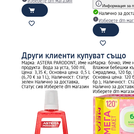
Изберете dm магазин
Информация за п
Налично за дост
Изберете dm ма
Други клиенти купуват също
Марка: ASTERA PARODONT; Име на
Марка: бочко; Име 
продукта: Вода за уста, 500 ml;
Влажни бебешки къ
Цена: 3,35 €; Основна цена: 0,5 L
Смрадлика, 120 бр; 
(6,70 € за 1 L); Наличност: Статус
Основна цена: 120 бр
зелен Налично за доставка,
бр.); Наличност: Ст
Статус сив Изберете dm магазин
Налично за доставк
Изберете dm магаз