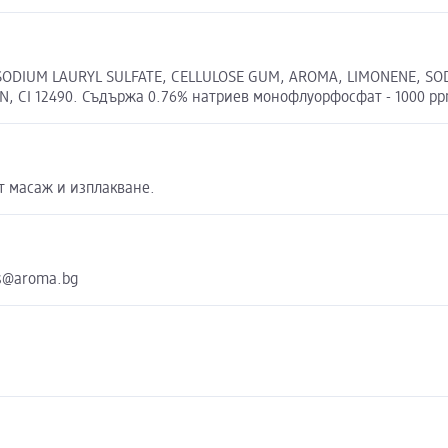
, SODIUM LAURYL SULFATE, CELLULOSE GUM, AROMA, LIMONENE, S
, CI 12490. Съдържа 0.76% натриев монофлуорфосфат - 1000 pp
от масаж и изплакване.
es@aroma.bg