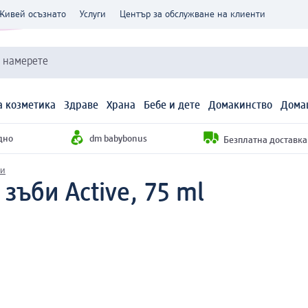
Живей осъзнато
Услуги
Център за обслужване на клиенти
и намерете
 козметика
Здраве
Храна
Бебе и дете
Домакинство
Дома
дно
dm babybonus
Безплатна доставка н
би
 зъби Active, 75 ml